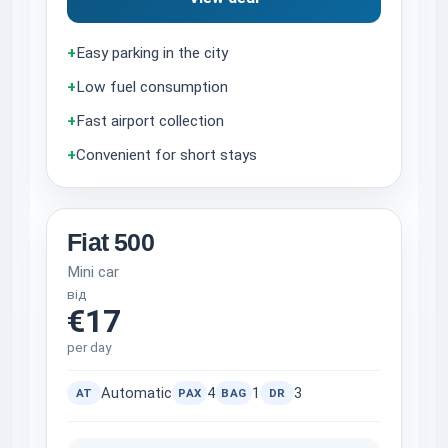
+
Easy parking in the city
+
Low fuel consumption
+
Fast airport collection
+
Convenient for short stays
Fiat 500
Mini car
від
€17
per day
Automatic
4
1
3
AT
PAX
BAG
DR