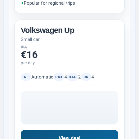
+
Popular for regional trips
Volkswagen Up
Small car
від
€16
per day
Automatic
4
2
4
AT
PAX
BAG
DR
View deal