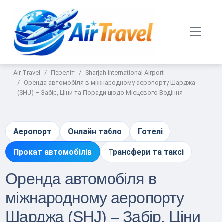
Air Travel
Переліт
Sharjah International Airport
Оренда автомобіля в міжнародному аеропорту Шарджа
(SHJ) – Забір, Ціни та Поради щодо Місцевого Водіння
Аеропорт
Онлайн табло
Готелі
Прокат автомобілів
Трансфери та таксі
Оренда автомобіля в
міжнародному аеропорту
Шарджа (SHJ) – Забір, Ціни