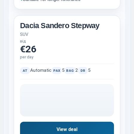
Dacia Sandero Stepway
SUV
від
€26
per day
Automatic
5
2
5
AT
PAX
BAG
DR
View deal