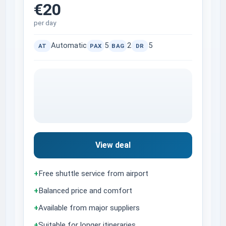
€20
per day
Automatic
5
2
5
AT
PAX
BAG
DR
View deal
+
Free shuttle service from airport
+
Balanced price and comfort
+
Available from major suppliers
+
Suitable for longer itineraries