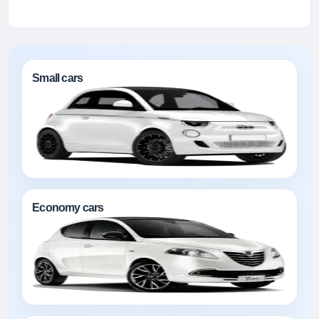
Small cars
Economy cars