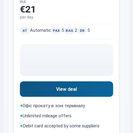
від
€21
per day
Automatic
5
2
5
AT
PAX
BAG
DR
View deal
+
Офіс прокату в зоні терміналу
+
Unlimited mileage offers
+
Debit card accepted by some suppliers