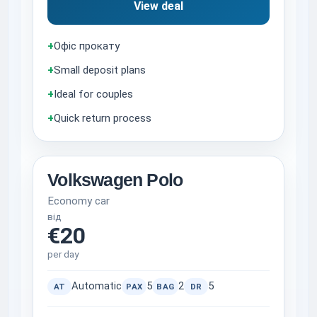
View deal
+
Офіс прокату
+
Small deposit plans
+
Ideal for couples
+
Quick return process
Volkswagen Polo
Economy car
від
€20
per day
Automatic
5
2
5
AT
PAX
BAG
DR