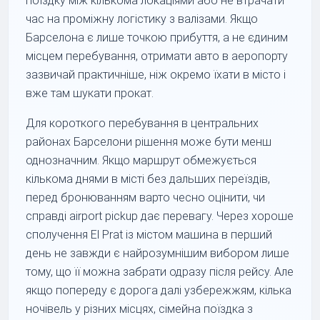
поїздку між кількома локаціями або не втрачати
час на проміжну логістику з валізами. Якщо
Барселона є лише точкою прибуття, а не єдиним
місцем перебування, отримати авто в аеропорту
зазвичай практичніше, ніж окремо їхати в місто і
вже там шукати прокат.
Для короткого перебування в центральних
районах Барселони рішення може бути менш
однозначним. Якщо маршрут обмежується
кількома днями в місті без дальших переїздів,
перед бронюванням варто чесно оцінити, чи
справді airport pickup дає перевагу. Через хороше
сполучення El Prat із містом машина в перший
день не завжди є найрозумнішим вибором лише
тому, що її можна забрати одразу після рейсу. Але
якщо попереду є дорога далі узбережжям, кілька
ночівель у різних місцях, сімейна поїздка з