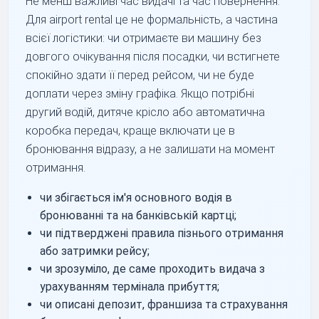
Не менш важливі час видачі та час повернення.
Для airport rental це не формальність, а частина
всієї логістики: чи отримаєте ви машину без
довгого очікування після посадки, чи встигнете
спокійно здати її перед рейсом, чи не буде
доплати через зміну графіка. Якщо потрібні
другий водій, дитяче крісло або автоматична
коробка передач, краще включати це в
бронювання відразу, а не залишати на момент
отримання.
чи збігається ім'я основного водія в
бронюванні та на банківській картці;
чи підтверджені правила пізнього отримання
або затримки рейсу;
чи зрозуміло, де саме проходить видача з
урахуванням термінала прибуття;
чи описані депозит, франшиза та страхування