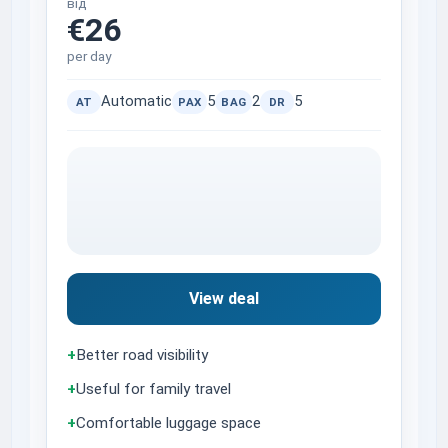
від
€26
per day
Automatic
5
2
5
AT
PAX
BAG
DR
View deal
+
Better road visibility
+
Useful for family travel
+
Comfortable luggage space