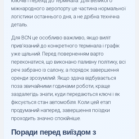
ключів і перехід до термінала. Для великого
міжнародного аеропорту це частина нормальної
логістики останнього дня, а не дрібна технічна
деталь.
Для BCN це особливо важливо, якщо виліт
прив'язаний до конкретного термінала і графік
уже щільний. Перед поверненням варто
переконатися, що виконано паливну політику, всі
речі забрано із салону, а порядок завершення
оренди зрозумілий. Якщо здача відбувається
поза звичайними годинами роботи, краще
заздалегідь знати, куди передаються ключі і як
фіксується стан автомобіля. Коли цей етап
продуманий наперед, завершення поїздки
проходить значно спокійніше.
Поради перед виїздом з