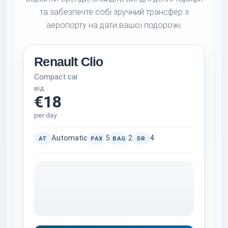
та забезпечте собі зручний трансфер з
аеропорту на дати вашої подорожі.
Renault Clio
Compact car
від
€18
per day
Automatic
5
2
4
AT
PAX
BAG
DR