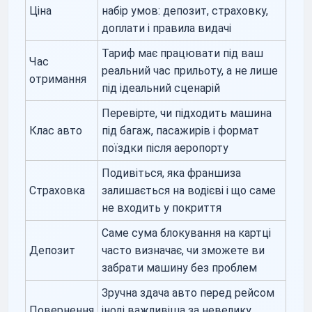
Ціна
набір умов: депозит, страховку,
доплати і правила видачі
Тариф має працювати під ваш
Час
реальний час прильоту, а не лише
отримання
під ідеальний сценарій
Перевірте, чи підходить машина
Клас авто
під багаж, пасажирів і формат
поїздки після аеропорту
Подивіться, яка франшиза
Страховка
залишається на водієві і що саме
не входить у покриття
Саме сума блокування на картці
Депозит
часто визначає, чи зможете ви
забрати машину без проблем
Зручна здача авто перед рейсом
Повернення
іноді важливіша за невелику