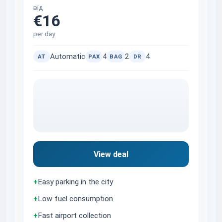
від
€16
per day
Automatic
4
2
4
AT
PAX
BAG
DR
View deal
+
Easy parking in the city
+
Low fuel consumption
+
Fast airport collection