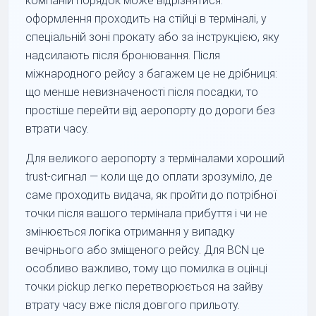
компаній порядок може відрізнятися:
оформлення проходить на стійці в терміналі, у
спеціальній зоні прокату або за інструкцією, яку
надсилають після бронювання. Після
міжнародного рейсу з багажем це не дрібниця:
що менше невизначеності після посадки, то
простіше перейти від аеропорту до дороги без
втрати часу.
Для великого аеропорту з терміналами хороший
trust-сигнал — коли ще до оплати зрозуміло, де
саме проходить видача, як пройти до потрібної
точки після вашого термінала прибуття і чи не
змінюється логіка отримання у випадку
вечірнього або зміщеного рейсу. Для BCN це
особливо важливо, тому що помилка в оцінці
точки pickup легко перетворюється на зайву
втрату часу вже після довгого прильоту.