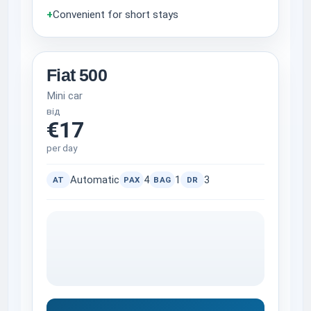
+
Convenient for short stays
Fiat 500
Mini car
від
€17
per day
Automatic
4
1
3
AT
PAX
BAG
DR