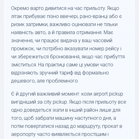
Окремо варто дивитися на час прильоту. Якщо
літак прибуває пізно ввечері, рано-вранці або є
ризик затримки, важливо оцінювати не тільки
наявність авто, а й правила отримання. Має
значення, чи працює видача у ваш часовий
проміжок, чи потрібно вказувати номер рейсу і
чи збережеться бронювання, якщо час прибуття
зміститься. На практиці саме ці умови часто
відрізняють зручний тариф від формально
дешевого, але проблемного.
Є й другий важливий момент: коли airport pickup
вигідніший за city pickup. Якщо після прильоту все
одно доведеться їхати в інший район лише для
того, щоб забрати машину наступного дня, а
потім повертатися назад до маршруту, прокат в
аеропорту часто виявляється простішим і