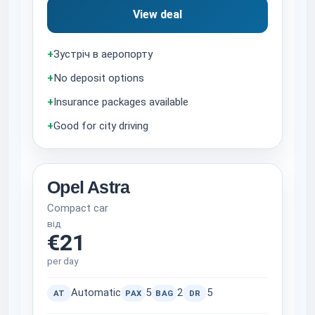
View deal
+
Зустріч в аеропорту
+
No deposit options
+
Insurance packages available
+
Good for city driving
Opel Astra
Compact car
від
€21
per day
Automatic
5
2
5
AT
PAX
BAG
DR