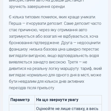
використання авто на довшій дистанції і
зручність завершення оренди.
Є кілька типових помилок, яких краще уникати.
Перша — ігнорувати депозит. Саме депозит часто
стає причиною, через яку отримання авто
затримується або взагалі не відбувається, хоча
бронювання підтверджене. Друга — недооцінити
франшизу: низька базова ціна швидко перестає
виглядати вигідною, якщо відповідальність водія
виявляється занадто високою. Третя — не
дивитися на реальну логіку маршруту: тариф, який
виглядає нормально для одного дня в місті, може
бути невдалим для кількох днів активних
переїздів після прильоту.
Параметр
На що звернути увагу
Оцінюйте не лише ставку, а весь