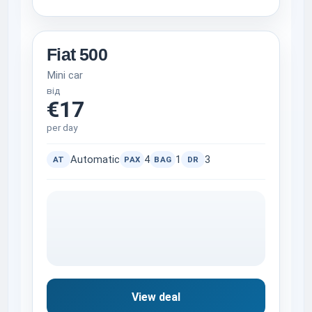
Fiat 500
Mini car
від
€17
per day
Automatic
4
1
3
AT
PAX
BAG
DR
View deal