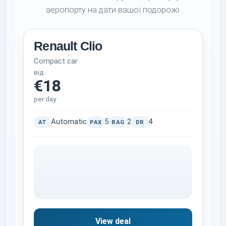
аеропорту на дати вашої подорожі.
Renault Clio
Compact car
від
€18
per day
Automatic
5
2
4
AT
PAX
BAG
DR
View deal