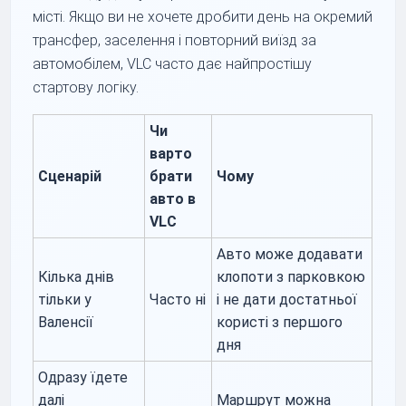
місті. Якщо ви не хочете дробити день на окремий
трансфер, заселення і повторний виїзд за
автомобілем, VLC часто дає найпростішу
стартову логіку.
Чи
варто
Сценарій
брати
Чому
авто в
VLC
Авто може додавати
Кілька днів
клопоти з парковкою
тільки у
Часто ні
і не дати достатньої
Валенсії
користі з першого
дня
Одразу їдете
далі
Маршрут можна