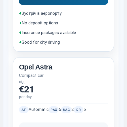
+
Зустріч в аеропорту
+
No deposit options
+
Insurance packages available
+
Good for city driving
Opel Astra
Compact car
від
€21
per day
Automatic
5
2
5
AT
PAX
BAG
DR