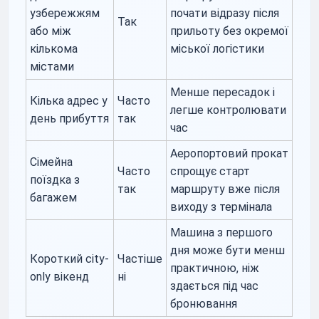
узбережжям
почати відразу після
Так
або між
прильоту без окремої
кількома
міської логістики
містами
Менше пересадок і
Кілька адрес у
Часто
легше контролювати
день прибуття
так
час
Аеропортовий прокат
Сімейна
Часто
спрощує старт
поїздка з
так
маршруту вже після
багажем
виходу з термінала
Машина з першого
дня може бути менш
Короткий city-
Частіше
практичною, ніж
only вікенд
ні
здається під час
бронювання