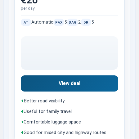
per day
Automatic
5
2
5
AT
PAX
BAG
DR
View deal
+
Better road visibility
+
Useful for family travel
+
Comfortable luggage space
+
Good for mixed city and highway routes