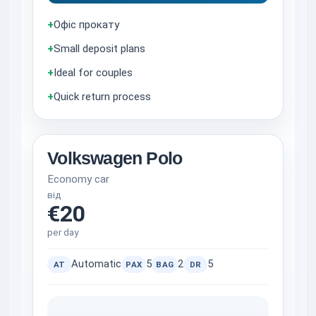
+
Офіс прокату
+
Small deposit plans
+
Ideal for couples
+
Quick return process
Volkswagen Polo
Economy car
від
€20
per day
Automatic
5
2
5
AT
PAX
BAG
DR