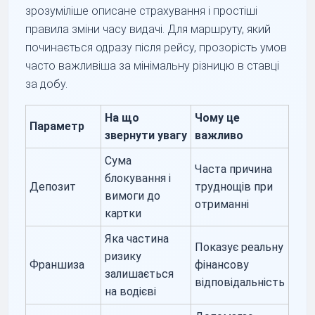
зрозуміліше описане страхування і простіші
правила зміни часу видачі. Для маршруту, який
починається одразу після рейсу, прозорість умов
часто важливіша за мінімальну різницю в ставці
за добу.
На що
Чому це
Параметр
звернути увагу
важливо
Сума
Часта причина
блокування і
Депозит
труднощів при
вимоги до
отриманні
картки
Яка частина
Показує реальну
ризику
Франшиза
фінансову
залишається
відповідальність
на водієві