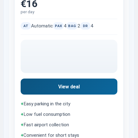
€16
per day
Automatic
4
2
4
AT
PAX
BAG
DR
View deal
+
Easy parking in the city
+
Low fuel consumption
+
Fast airport collection
+
Convenient for short stays