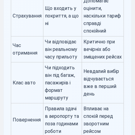
Допомагає
Що входить у
оцінити,
Страхування
покриття, а що
наскільки тариф
ні
справді
спокійний
Чи відповідає
Критично при
Час
він реальному
вечірніх або
отримання
часу прильоту
зміщених рейсах
Чи підходить
Невдалий вибір
він під багаж,
відчувається
Клас авто
пасажирів і
вже в перший
формат
день
маршруту
Правила здачі
Впливає на
в аеропорту та
спокій перед
Повернення
поза годинами
зворотним
роботи
рейсом