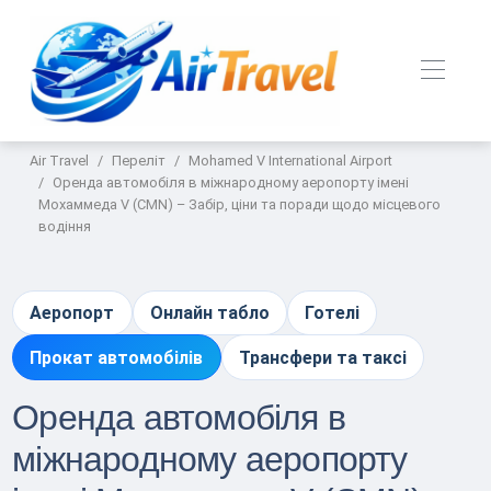
Air Travel
Переліт
Mohamed V International Airport
Оренда автомобіля в міжнародному аеропорту імені
Мохаммеда V (CMN) – Забір, ціни та поради щодо місцевого
водіння
Аеропорт
Онлайн табло
Готелі
Прокат автомобілів
Трансфери та таксі
Оренда автомобіля в
міжнародному аеропорту