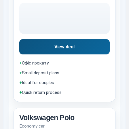
View deal
+
Офіс прокату
+
Small deposit plans
+
Ideal for couples
+
Quick return process
Volkswagen Polo
Economy car