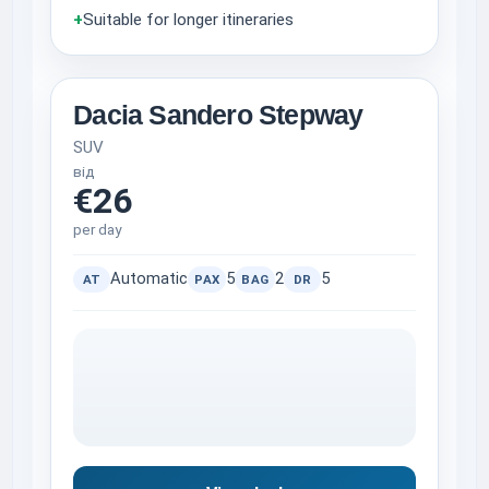
+
Suitable for longer itineraries
Dacia Sandero Stepway
SUV
від
€26
per day
Automatic
5
2
5
AT
PAX
BAG
DR