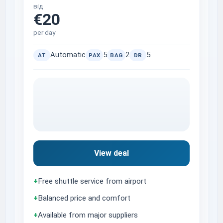
від
€20
per day
Automatic
5
2
5
AT
PAX
BAG
DR
View deal
+
Free shuttle service from airport
+
Balanced price and comfort
+
Available from major suppliers