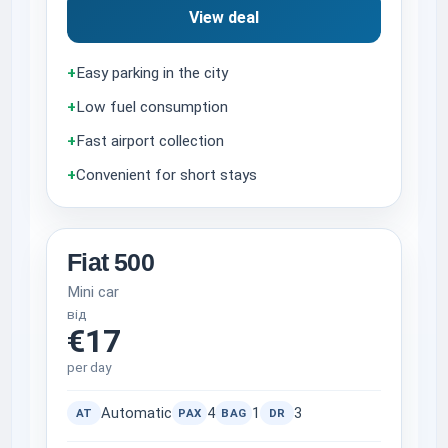
View deal
+
Easy parking in the city
+
Low fuel consumption
+
Fast airport collection
+
Convenient for short stays
Fiat 500
Mini car
від
€17
per day
Automatic
4
1
3
AT
PAX
BAG
DR