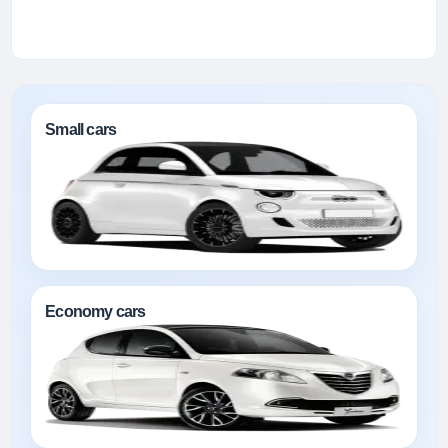
Small cars
Economy cars