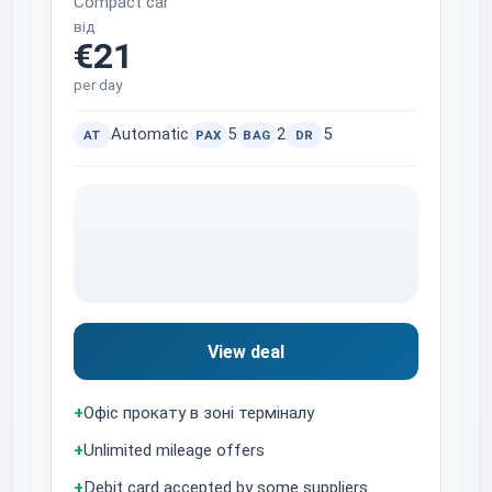
Compact car
від
€21
per day
Automatic
5
2
5
AT
PAX
BAG
DR
View deal
+
Офіс прокату в зоні терміналу
+
Unlimited mileage offers
+
Debit card accepted by some suppliers