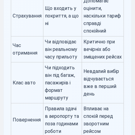
Допомагає
Що входить у
оцінити,
Страхування
покриття, а що
наскільки тариф
ні
справді
спокійний
Чи відповідає
Критично при
Час
він реальному
вечірніх або
отримання
часу прильоту
зміщених рейсах
Чи підходить
Невдалий вибір
він під багаж,
відчувається
Клас авто
пасажирів і
вже в перший
формат
день
маршруту
Правила здачі
Впливає на
в аеропорту та
спокій перед
Повернення
поза годинами
зворотним
роботи
рейсом