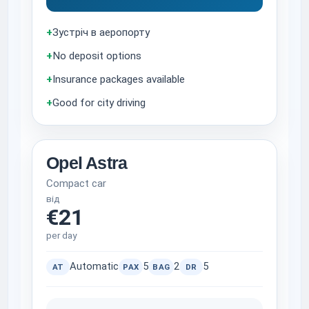
+
Зустріч в аеропорту
+
No deposit options
+
Insurance packages available
+
Good for city driving
Opel Astra
Compact car
від
€21
per day
Automatic
5
2
5
AT
PAX
BAG
DR