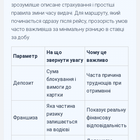
зрозуміліше описане страхування і простіші
правила зміни часу видачі. Для маршруту, який
починається одразу після рейсу, прозорість умов
часто важливіша за мінімальну різницю в ставці
за добу.
На що
Чому це
Параметр
звернути увагу
важливо
Сума
Часта причина
блокування і
Депозит
труднощів при
вимоги до
отриманні
картки
Яка частина
Показує реальну
ризику
Франшиза
фінансову
залишається
відповідальність
на водієві