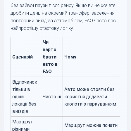
без зайвої паузи після рейсу. Якщо ви не хочете
дробити день на окремий трансфер, заселення і
повторний виїзд за автомобілем, FAO часто дає
найпростішу стартову логіку.
Чи
варто
Сценарій
брати
Чому
авто в
FAO
Відпочинок
тільки в
Авто може стояти без
одній
Часто ні
користі й додавати
локації без
клопоти з паркуванням
виїздів
Маршрут
Маршрут можна почати
різними