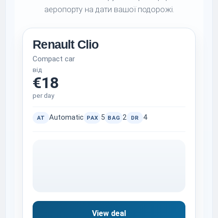
аеропорту на дати вашої подорожі.
Renault Clio
Compact car
від
€18
per day
Automatic
5
2
4
AT
PAX
BAG
DR
View deal