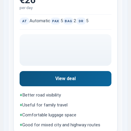
per day
Automatic
5
2
5
AT
PAX
BAG
DR
View deal
+
Better road visibility
+
Useful for family travel
+
Comfortable luggage space
+
Good for mixed city and highway routes