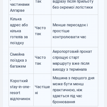
Так
відразу після прильоту
частинами
без окремої логістики
Алгарве
Кілька
адрес або
Менше пересадок і
Часто
кілька
простіше
так
готелів за
контролювати час
поїздку
Аеропортовий прокат
Сімейна
Часто
спрощує старт
поїздка з
так
маршруту вже після
багажем
виходу з термінала
Машина з першого дня
Короткий
може бути менш
stay-in-one-
Частіше
практичною, ніж
resort
ні
здається під час
відпочинок
бронювання