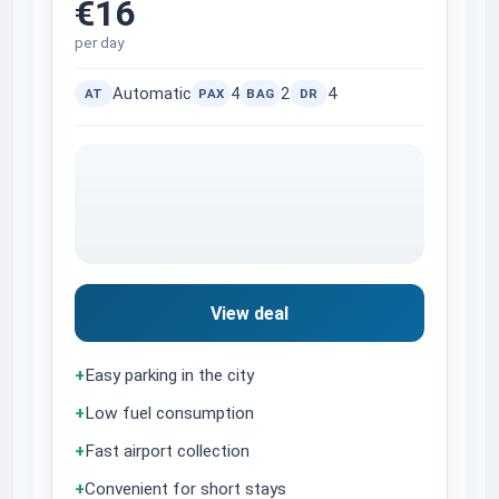
€16
per day
Automatic
4
2
4
AT
PAX
BAG
DR
View deal
+
Easy parking in the city
+
Low fuel consumption
+
Fast airport collection
+
Convenient for short stays