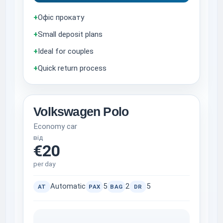
+
Офіс прокату
+
Small deposit plans
+
Ideal for couples
+
Quick return process
Volkswagen Polo
Economy car
від
€20
per day
Automatic
5
2
5
AT
PAX
BAG
DR