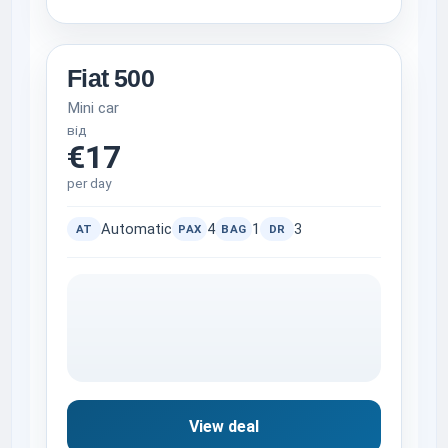
Fiat 500
Mini car
від
€17
per day
Automatic
4
1
3
AT
PAX
BAG
DR
View deal