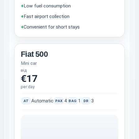
+
Low fuel consumption
+
Fast airport collection
+
Convenient for short stays
Fiat 500
Mini car
від
€17
per day
Automatic
4
1
3
AT
PAX
BAG
DR