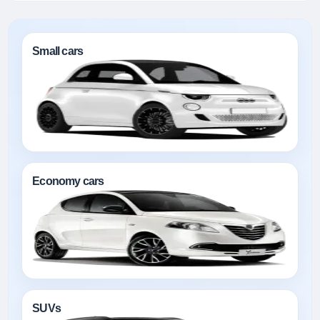
Small cars
Economy cars
SUVs