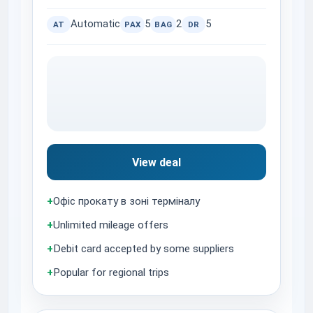
Automatic
5
2
5
AT
PAX
BAG
DR
View deal
+
Офіс прокату в зоні терміналу
+
Unlimited mileage offers
+
Debit card accepted by some suppliers
+
Popular for regional trips