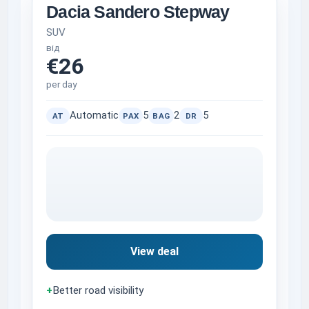
Dacia Sandero Stepway
SUV
від
€26
per day
Automatic
5
2
5
AT
PAX
BAG
DR
View deal
+
Better road visibility