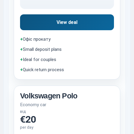
View deal
+
Офіс прокату
+
Small deposit plans
+
Ideal for couples
+
Quick return process
Volkswagen Polo
Economy car
від
€20
per day