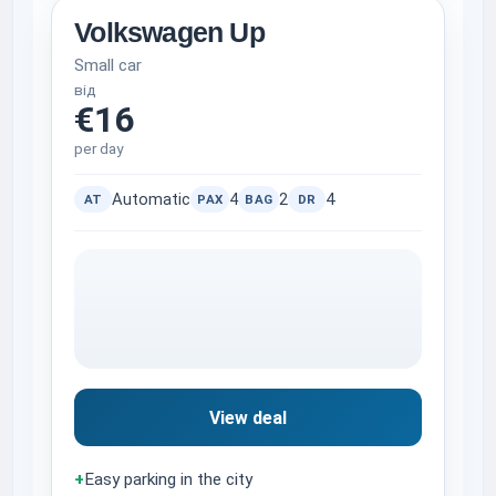
Volkswagen Up
Small car
від
€16
per day
Automatic
4
2
4
AT
PAX
BAG
DR
View deal
+
Easy parking in the city