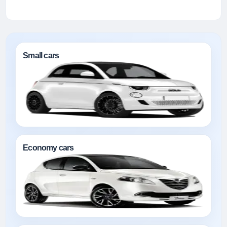
Small cars
Economy cars