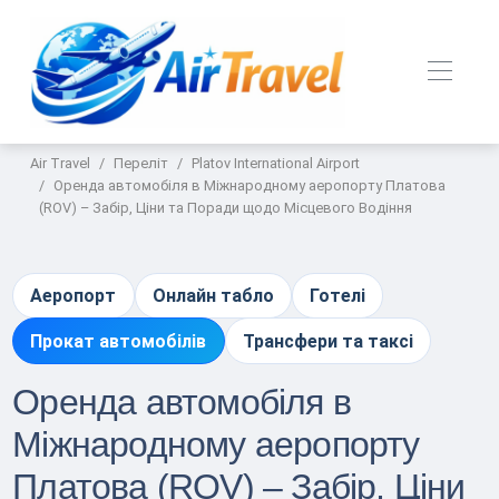
Air Travel
Переліт
Platov International Airport
Оренда автомобіля в Міжнародному аеропорту Платова
(ROV) – Забір, Ціни та Поради щодо Місцевого Водіння
Аеропорт
Онлайн табло
Готелі
Прокат автомобілів
Трансфери та таксі
Оренда автомобіля в
Міжнародному аеропорту
Платова (ROV) – Забір, Ціни