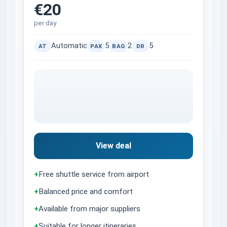
€20
per day
Automatic
5
2
5
AT
PAX
BAG
DR
View deal
+
Free shuttle service from airport
+
Balanced price and comfort
+
Available from major suppliers
+
Suitable for longer itineraries