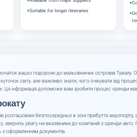
+
Available from major suppliers
+
Co
+
Suitable for longer itineraries
+
Go
ro
 початок вашої подорожі до мальовничих островів Тувалу. 
куточок світу, але важливо знати, чого очікувати від проце
гах. Ця інформація допоможе вам зробити процес оренди м
рокату
ів розташовані безпосередньо в зоні прибуття аеропорту, а
, зверніть увагу на вказівники до компаній з оренди авто
ь з оформленням документів.