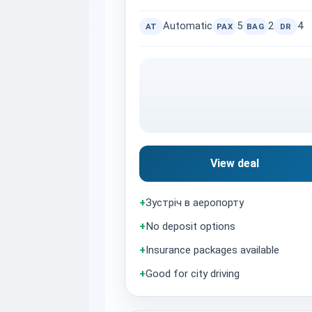
Automatic
5
2
4
AT
PAX
BAG
DR
View deal
+
Зустріч в аеропорту
+
No deposit options
+
Insurance packages available
+
Good for city driving