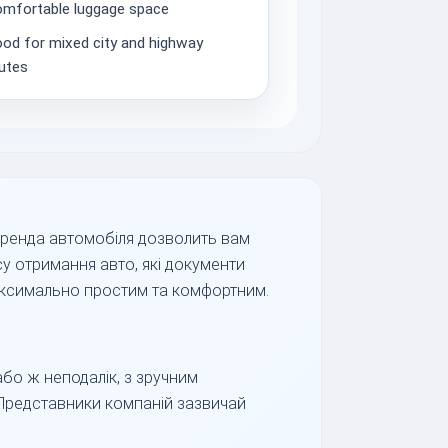
mfortable luggage space
od for mixed city and highway
utes
Оренда автомобіля дозволить вам
су отримання авто, які документи
аксимально простим та комфортним.
бо ж неподалік, з зручним
. Представники компаній зазвичай