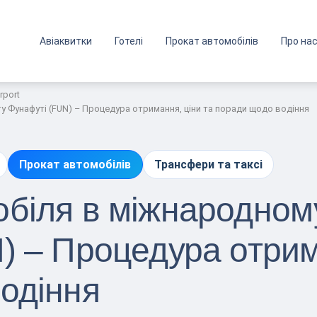
Авіаквитки
Готелі
Прокат автомобілів
Про на
irport
 Фунафуті (FUN) – Процедура отримання, ціни та поради щодо водіння
Прокат автомобілів
Трансфери та таксі
біля в міжнародном
) – Процедура отрим
одіння