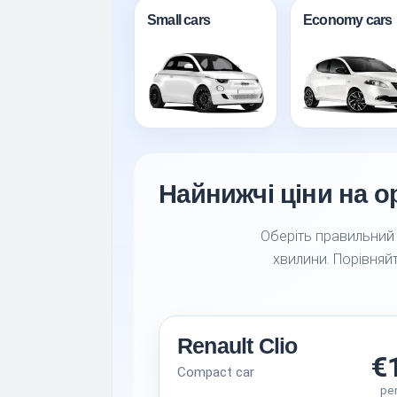
Small cars
Economy cars
Найнижчі ціни на ор
Оберіть правильний а
хвилини. Порівняйт
Renault Clio
€
Compact car
pe