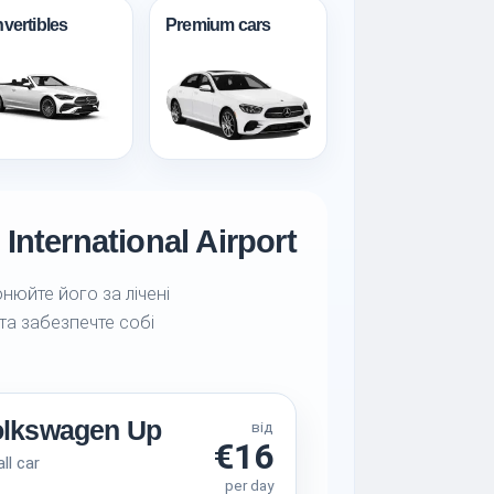
vertibles
Premium cars
nternational Airport
онюйте його за лічені
 та забезпечте собі
olkswagen Up
від
€16
ll car
per day