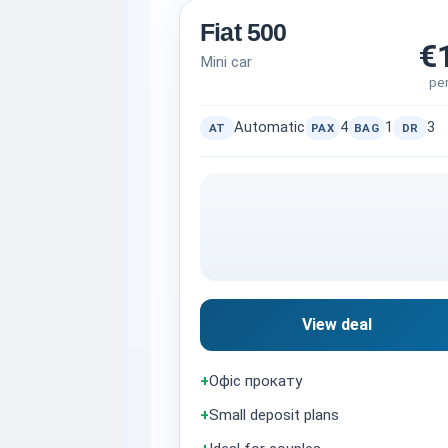
Fiat 500
€
Mini car
pe
Automatic
4
1
3
AT
PAX
BAG
DR
View deal
+
Офіс прокату
+
Small deposit plans