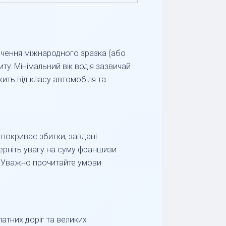
ідчення міжнародного зразка (або
ту. Мінімальний вік водія зазвичай
ить від класу автомобіля та
 покриває збитки, завдані
верніть увагу на суму франшизи
и. Уважно прочитайте умови
атних доріг та великих