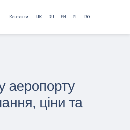
с
Контакти
UK
RU
EN
PL
RO
у аеропорту
ання, ціни та