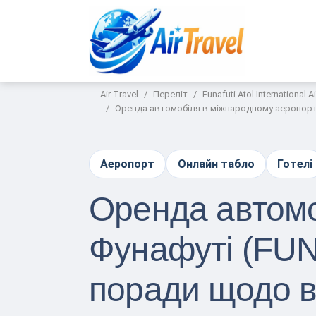
Air Travel
Переліт
Funafuti Atol International A
Оренда автомобіля в міжнародному аеропорту
Аеропорт
Онлайн табло
Готелі
Оренда автомо
Фунафуті (FUN
поради щодо в