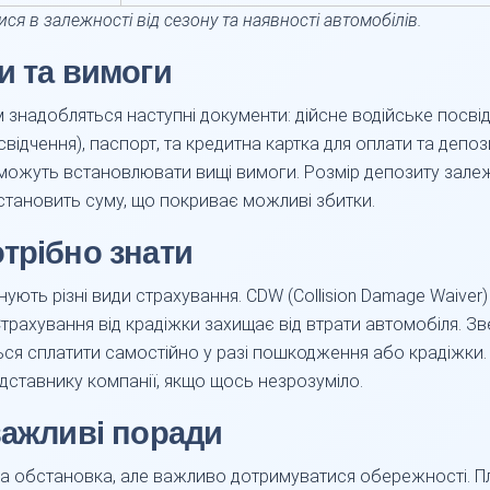
ися в залежності від сезону та наявності автомобілів.
и та вимоги
 знадобляться наступні документи: дійсне водійське посв
дчення), паспорт, та кредитна картка для оплати та депози
ії можуть встановлювати вищі вимоги. Розмір депозиту залеж
становить суму, що покриває можливі збитки.
трібно знати
ують різні види страхування. CDW (Collision Damage Waiver)
 Страхування від крадіжки захищає від втрати автомобіля. З
ться сплатити самостійно у разі пошкодження або крадіжк
дставнику компанії, якщо щось незрозуміло.
важливі поради
на обстановка, але важливо дотримуватися обережності. Пл