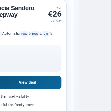
cia Sandero
від
€26
tepway
per day
V
Automatic
5
2
5
PAX
BAG
DR
View deal
tter road visibility
eful for family travel