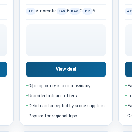
Automatic
5
2
5
AT
PAX
BAG
DR
AT
View deal
+
Офіс прокату в зоні терміналу
+
Ea
+
Unlimited mileage offers
+
Lo
+
Debit card accepted by some suppliers
+
Fa
+
Popular for regional trips
+
Co