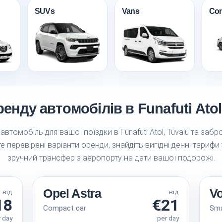
SUVs
Vans
Con
енду автомобілів в Funafuti Atol I
втомобіль для вашої поїздки в Funafuti Atol, Tuvalu та забр
е перевірені варіанти оренди, знайдіть вигідні денні тарифи
зручний трансфер з аеропорту на дати вашої подорожі.
Opel Astra
V
від
від
18
€21
Compact car
Sma
r day
per day