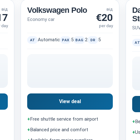
Volkswagen Polo
Da
від
від
17
€20
S
Economy car
r day
per day
SU
Automatic
5
2
5
AT
PAX
BAG
DR
AT
View deal
+
Free shuttle service from airport
+
Be
+
Balanced price and comfort
+
Us