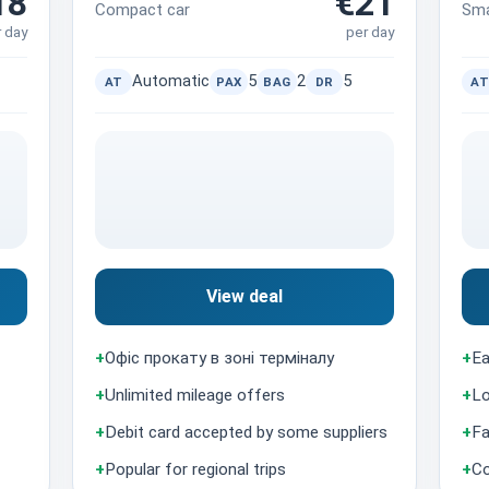
18
€21
Compact car
Sma
r day
per day
Automatic
5
2
5
AT
PAX
BAG
DR
AT
View deal
+
Офіс прокату в зоні терміналу
+
Ea
+
Unlimited mileage offers
+
Lo
+
Debit card accepted by some suppliers
+
Fa
+
Popular for regional trips
+
Co