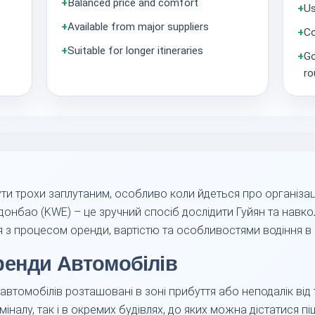
+
Balanced price and comfort
+
Us
+
Available from major suppliers
+
Co
+
Suitable for longer itineraries
+
Go
ro
ти трохи заплутаним, особливо коли йдеться про організац
нбао (KWE) – це зручний спосіб дослідити Гуйян та навкол
з процесом оренди, вартістю та особливостями водіння в 
ренди Автомобілів
 автомобілів розташовані в зоні прибуття або неподалік від
міналу, так і в окремих будівлях, до яких можна дістатися 