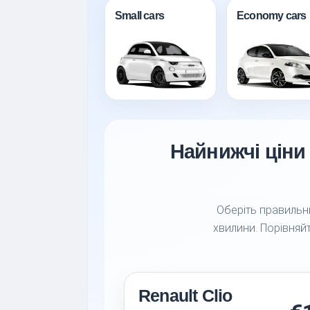
Small cars
Economy cars
Найнижчі ціни
Оберіть правильни
хвилини. Порівняйт
Renault Clio