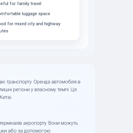
eful for family travel
mfortable luggage space
od for mixed city and highway
utes
ію транспорту. Оренда автомобіля в
ишні регіони у власному темпі. Ця
Китаї.
 терміналів аеропорту. Вони можуть
пішки або за допомогою