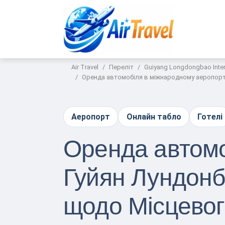
Air Travel
Переліт
Guiyang Longdongbao Intern
Оренда автомобіля в міжнародному аеропорту
Аеропорт
Онлайн табло
Готелі
Оренда автомо
Гуйян Лундонб
щодо Місцевог