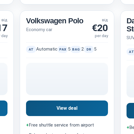
Volkswagen Polo
Da
від
від
17
€20
S
Economy car
r day
per day
SU
Automatic
5
2
5
AT
PAX
BAG
DR
AT
View deal
+
Free shuttle service from airport
+
Be