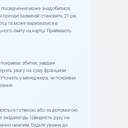
е посвідчення може знадобитися,
ля оренди зазвичай становить 21 рік,
ртці та може варіюватися в
ьного ліміту на картці. Приймають
 покриває збитки, завдані
верніть увагу на суму франшизи
 Уточніть у менеджера, чи покриває
вання.
ійснюється готівкою або за допомогою
 заздалегідь. Швидкість руху на
начно нижчим. Будьте уважні до