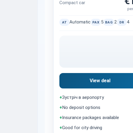
€
Compact car
pe
Automatic
5
2
4
AT
PAX
BAG
DR
View deal
+
Зустріч в аеропорту
+
No deposit options
+
Insurance packages available
+
Good for city driving