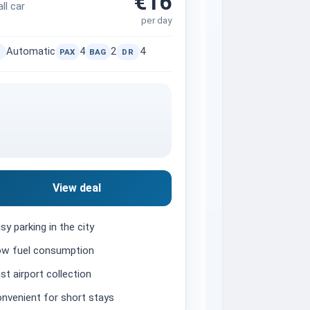
€16
ll car
per day
Automatic
4
2
4
PAX
BAG
DR
View deal
sy parking in the city
w fuel consumption
st airport collection
nvenient for short stays