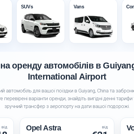
SUVs
Vans
Con
 на оренду автомобілів в Guiya
International Airport
й автомобіль для вашої поїздки в Guiyang, China та заброню
е перевірені варіанти оренди, знайдіть вигідні денні тарифи
зручний трансфер з аеропорту на дати вашої подорожі.
Opel Astra
V
від
від