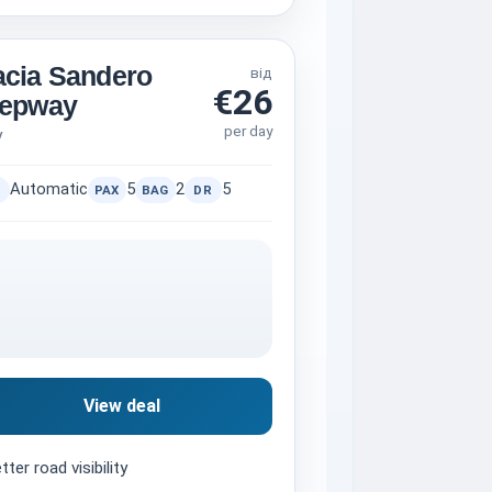
cia Sandero
від
€26
tepway
per day
V
Automatic
5
2
5
PAX
BAG
DR
View deal
tter road visibility