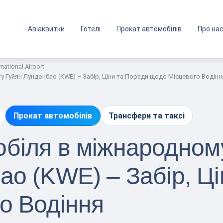
Авіаквитки
Готелі
Прокат автомобілів
Про на
ational Airport
 Гуйян Лундонбао (KWE) – Забір, Ціни та Поради щодо Місцевого Водінн
Прокат автомобілів
Трансфери та таксі
біля в міжнародном
ао (KWE) – Забір, Ц
о Водіння