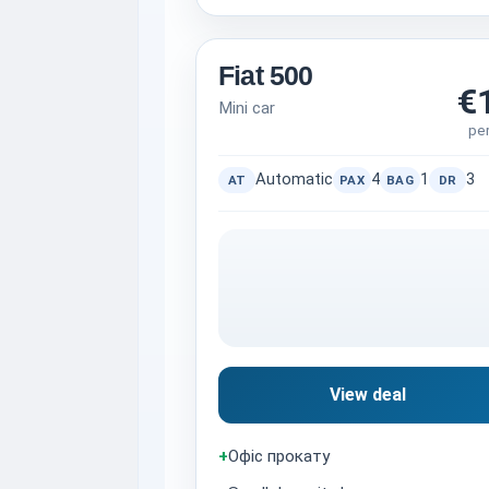
Fiat 500
€
Mini car
pe
Automatic
4
1
3
AT
PAX
BAG
DR
View deal
+
Офіс прокату