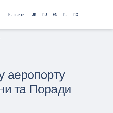
с
Контакти
UK
RU
EN
PL
RO
я
у аеропорту
іни та Поради