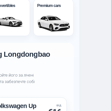
vertibles
Premium cars
ng Longdongbao
йте його за лічені
 та забезпечте собі
olkswagen Up
від