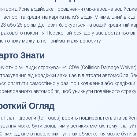
яться дійсне водійське посвідчення (міжнародне водійськ
аспорт та кредитна картка на ім'я водія. Мінімальний вік д
 23 або 25 років. Депозит блокується на вашій кредитній ка
трахового покриття. Переконайтеся, що у вас достатньо віл
ле готівку можуть не приймати для депозиту.
арто Знати
ують різні види страхування. CDW (Collision Damage Waiver)
 Страхування від крадіжки захищає від втрати автомобіля. З
ться сплатити самостійно у разі пошкодження або крадіжки.
орендованого автомобіля, щоб уникнути подвійного страху
ороткий Огляд
і. Платні дороги (toll roads) досить поширені, і оплата зд
ування може бути складним у великих містах, тому плануйте
0 км/год, але в населених пунктах обмеження може бути з