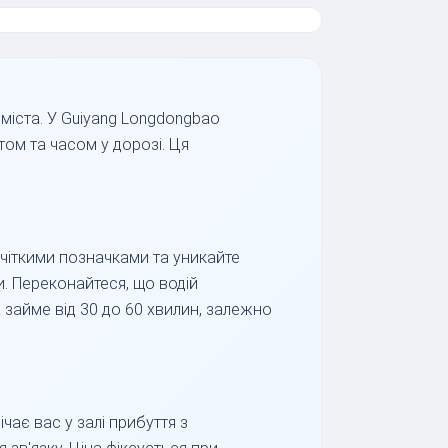
міста. У Guiyang Longdongbao
ртом та часом у дорозі. Ця
а чіткими позначками та уникайте
. Переконайтеся, що водій
а займе від 30 до 60 хвилин, залежно
чає вас у залі прибуття з