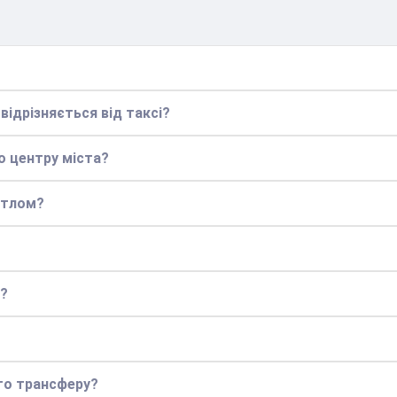
відрізняється від таксі?
о центру міста?
ттлом?
і?
го трансферу?