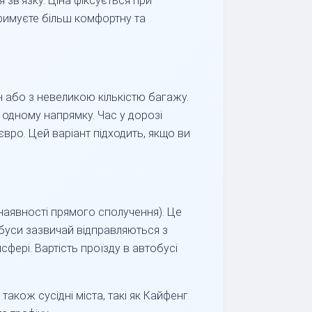
 зв'язку. Ціна фіксується при
отримуєте більш комфортну та
н або з невеликою кількістю багажу.
одному напрямку. Час у дорозі
вро. Цей варіант підходить, якщо ви
наявності прямого сполучення). Це
буси зазвичай відправляються з
фері. Вартість проїзду в автобусі
також сусідні міста, такі як Кайфенг