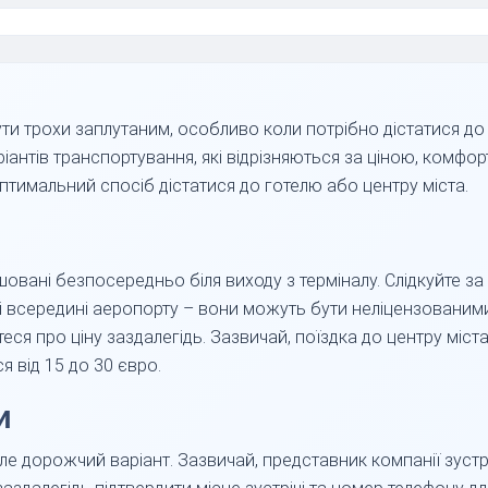
и трохи заплутаним, особливо коли потрібно дістатися до 
 варіантів транспортування, які відрізняються за ціною, комфо
тимальний спосіб дістатися до готелю або центру міста.
ашовані безпосередньо біля виходу з терміналу. Слідкуйте з
і всередині аеропорту – вони можуть бути неліцензованими
ся про ціну заздалегідь. Зазвичай, поїздка до центру міст
я від 15 до 30 євро.
и
е дорожчий варіант. Зазвичай, представник компанії зустрі