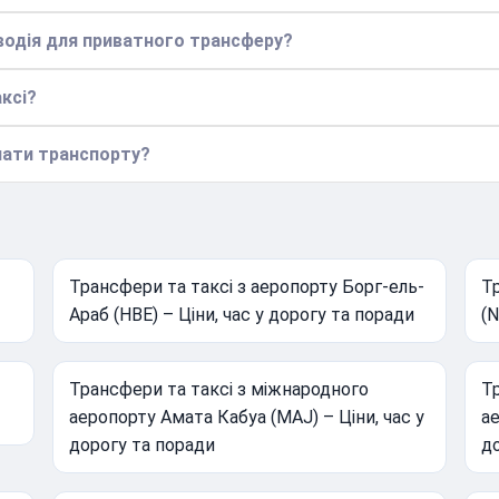
водія для приватного трансферу?
ксі?
лати транспорту?
Трансфери та таксі з аеропорту Борг-ель-
Тр
Араб (HBE) – Ціни, час у дорогу та поради
(N
Трансфери та таксі з міжнародного
Тр
аеропорту Амата Кабуа (MAJ) – Ціни, час у
ае
дорогу та поради
д