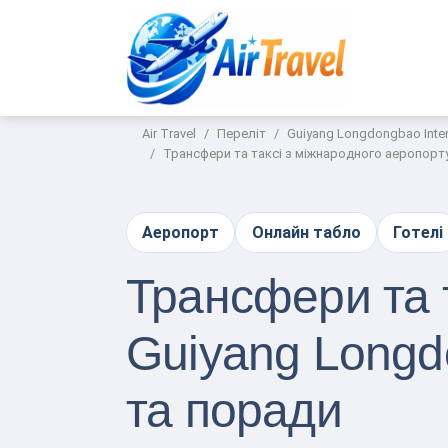
Air Travel
Переліт
Guiyang Longdongbao Intern
Трансфери та таксі з міжнародного аеропорту
Аеропорт
Онлайн табло
Готелі
Трансфери та 
Guiyang Longd
та поради