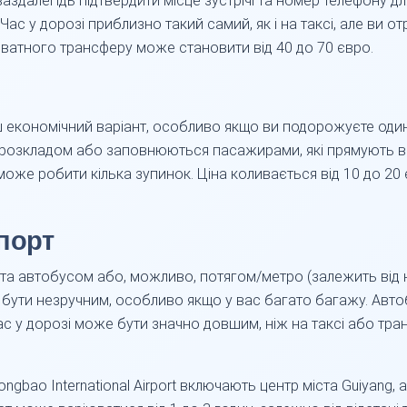
здалегідь підтвердити місце зустрічі та номер телефону для
Час у дорозі приблизно такий самий, як і на таксі, але ви 
иватного трансферу може становити від 40 до 70 євро.
льш економічний варіант, особливо якщо ви подорожуєте оди
розкладом або заповнюються пасажирами, які прямують в 
оже робити кілька зупинок. Ціна коливається від 10 до 20 є
порт
ста автобусом або, можливо, потягом/метро (залежить від 
 бути незручним, особливо якщо у вас багато багажу. Авто
с у дорозі може бути значно довшим, ніж на таксі або транс
gbao International Airport включають центр міста Guiyang, а 