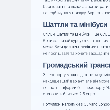
табличкою з вашим ім'ям. Важливо за
бронюванні та включає всі витрати. 
передбачувану поїздку. Вартість пр
Шаттли та мінібуси
Спільні шаттли та мінібуси – це бі
Вони зазвичай курсують за певним 
може бути довшим, оскільки шаттл м
не поспішаєте та хочете заощадити.
Громадський транс
З аеропорту можна дістатися до мі
найдешевший варіант, але він може
певної платформи біля аеропорту. Ча
становить близько 2-5 євро.
Популярні напрямки з Guiyang Longdon