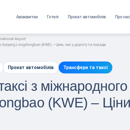
Авіаквитки
Готелі
Прокат автомобілів
Про на
ational Airport
 Guiyang Longdongbao (KWE) – Ціни, час у дорогу та поради
Прокат автомобілів
Трансфери та таксі
таксі з міжнародного
ongbao (KWE) – Ціни,