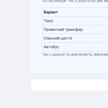
та Ліупаншуй. Час у дорозі до цих мі
Варіант
Таксі
Приватний трансфер
Спільний шаттл
Автобус
Час у дорозі та ціни можуть змінюва