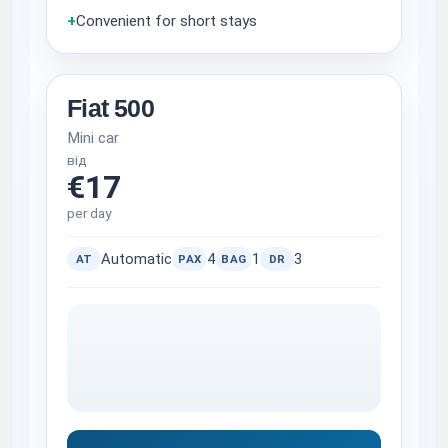
+
Convenient for short stays
Fiat 500
Mini car
від
€17
per day
Automatic
4
1
3
AT
PAX
BAG
DR