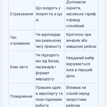
Допомагає
Що входить у
оцінити,
Страхування
покриття, а що
наскільки тариф
ні
справді
спокійний
Чи відповідає
Критично при
Час
він реальному
вечірніх або
отримання
часу прильоту
зміщених рейсах
Чи підходить
Невдалий вибір
він під багаж,
відчувається
Клас авто
пасажирів і
вже в перший
формат
день
маршруту
Правила здачі
Впливає на
в аеропорту та
спокій перед
Повернення
поза годинами
зворотним
роботи
рейсом