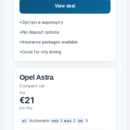
View deal
+
Зустріч в аеропорту
+
No deposit options
+
Insurance packages available
+
Good for city driving
Opel Astra
Compact car
від
€21
per day
Automatic
5
2
5
AT
PAX
BAG
DR