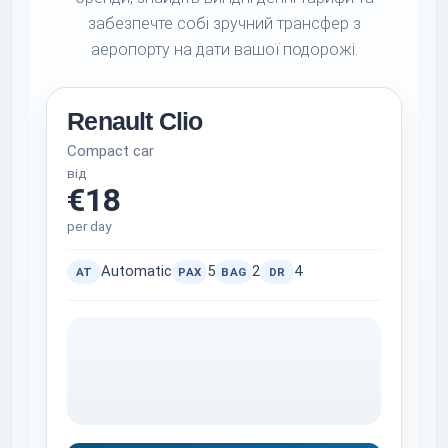
забезпечте собі зручний трансфер з
аеропорту на дати вашої подорожі.
Renault Clio
Compact car
від
€18
per day
Automatic
5
2
4
AT
PAX
BAG
DR