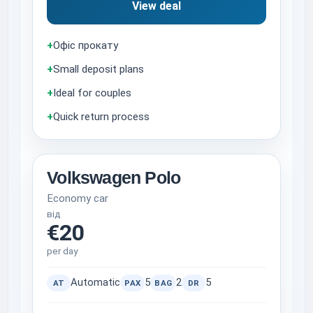
View deal
+
Офіс прокату
+
Small deposit plans
+
Ideal for couples
+
Quick return process
Volkswagen Polo
Economy car
від
€20
per day
Automatic
5
2
5
AT
PAX
BAG
DR