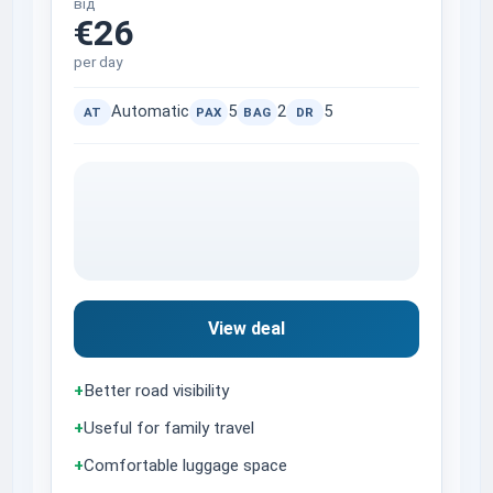
від
€26
per day
Automatic
5
2
5
AT
PAX
BAG
DR
View deal
+
Better road visibility
+
Useful for family travel
+
Comfortable luggage space