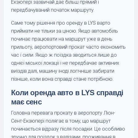
Екзюпері зазвичай дає більш прямий і
передбачуваний початок маршруту.
Саме тому рішення про оренду в LYS варто
приймати не тільки за ціною. Якщо автомобіль
починає працювати на маршрут уже в день
прильоту, аеропортовий прокат часто економить
час і сили. Якщо ж поїздка зводиться лише до
однієї міської локації і не передбачає активних
виїздів далі, машину іноді логічніше забирати
пізніше, коли вона справді стане потрібною.
Коли оренда авто в LYS справді
має сенс
Головна перевага прокату в аеропорту Ліон-
Сент-Екзюпері полягає в тому, що маршрут
починається відразу після посадки. Це особливо
зручно для поїздок з валізами, проживання в