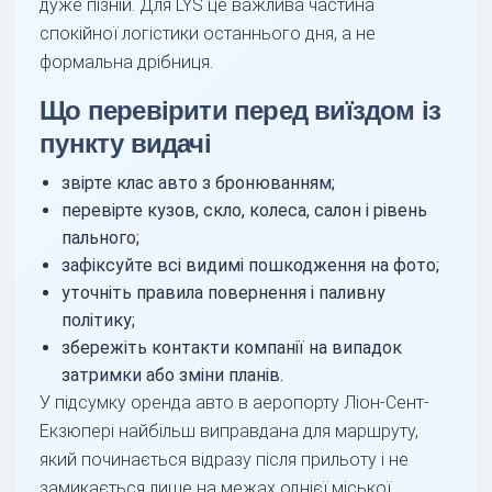
дуже пізній. Для LYS це важлива частина
спокійної логістики останнього дня, а не
формальна дрібниця.
Що перевірити перед виїздом із
пункту видачі
звірте клас авто з бронюванням;
перевірте кузов, скло, колеса, салон і рівень
пального;
зафіксуйте всі видимі пошкодження на фото;
уточніть правила повернення і паливну
політику;
збережіть контакти компанії на випадок
затримки або зміни планів.
У підсумку оренда авто в аеропорту Ліон-Сент-
Екзюпері найбільш виправдана для маршруту,
який починається відразу після прильоту і не
замикається лише на межах однієї міської