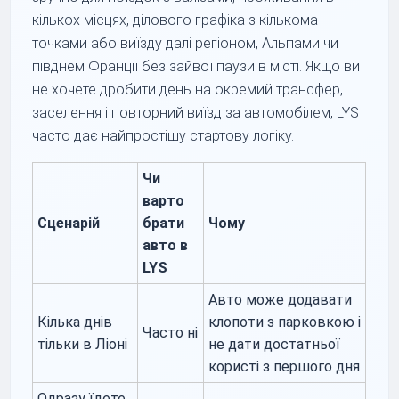
кількох місцях, ділового графіка з кількома
точками або виїзду далі регіоном, Альпами чи
півднем Франції без зайвої паузи в місті. Якщо ви
не хочете дробити день на окремий трансфер,
заселення і повторний виїзд за автомобілем, LYS
часто дає найпростішу стартову логіку.
Чи
варто
Сценарій
брати
Чому
авто в
LYS
Авто може додавати
Кілька днів
клопоти з парковкою і
Часто ні
тільки в Ліоні
не дати достатньої
користі з першого дня
Одразу їдете