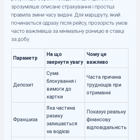
зрозуміліше описане страхування і простіші
правила зміни часу видачі. Для маршруту, який
починається одразу після рейсу, прозорість умов
часто важливіша за мінімальну різницю в ставці
за добу.
На що
Чому це
Параметр
звернути увагу
важливо
Сума
Часта причина
блокування і
Депозит
труднощів при
вимоги до
отриманні
картки
Яка частина
Показує реальну
ризику
Франшиза
фінансову
залишається
відповідальність
на водієві