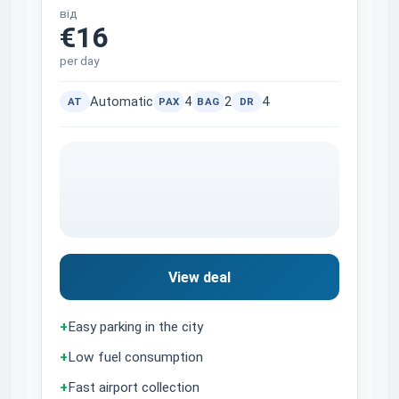
від
€16
per day
Automatic
4
2
4
AT
PAX
BAG
DR
View deal
+
Easy parking in the city
+
Low fuel consumption
+
Fast airport collection