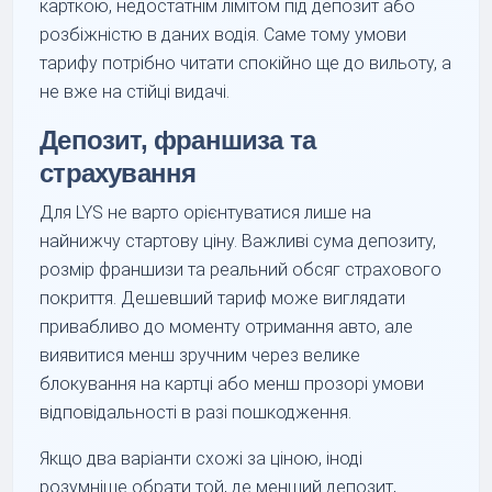
карткою, недостатнім лімітом під депозит або
розбіжністю в даних водія. Саме тому умови
тарифу потрібно читати спокійно ще до вильоту, а
не вже на стійці видачі.
Депозит, франшиза та
страхування
Для LYS не варто орієнтуватися лише на
найнижчу стартову ціну. Важливі сума депозиту,
розмір франшизи та реальний обсяг страхового
покриття. Дешевший тариф може виглядати
привабливо до моменту отримання авто, але
виявитися менш зручним через велике
блокування на картці або менш прозорі умови
відповідальності в разі пошкодження.
Якщо два варіанти схожі за ціною, іноді
розумніше обрати той, де менший депозит,