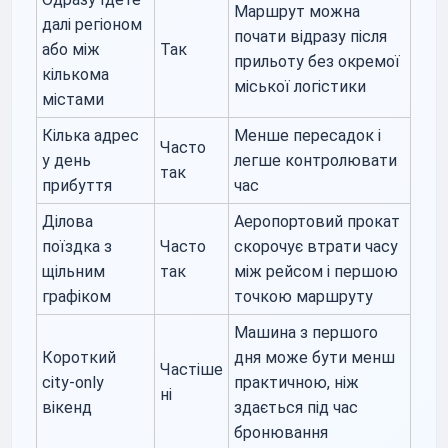
Маршрут можна
далі регіоном
почати відразу після
або між
Так
прильоту без окремої
кількома
міської логістики
містами
Кілька адрес
Менше пересадок і
Часто
у день
легше контролювати
так
прибуття
час
Ділова
Аеропортовий прокат
поїздка з
Часто
скорочує втрати часу
щільним
так
між рейсом і першою
графіком
точкою маршруту
Машина з першого
Короткий
дня може бути менш
Частіше
city-only
практичною, ніж
ні
вікенд
здається під час
бронювання