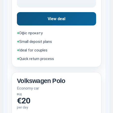
View deal
+
Офіс прокату
+
Small deposit plans
+
Ideal for couples
+
Quick return process
Volkswagen Polo
Economy car
від
€20
per day