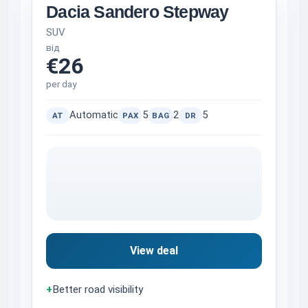
Dacia Sandero Stepway
SUV
від
€26
per day
Automatic
5
2
5
AT
PAX
BAG
DR
View deal
+
Better road visibility