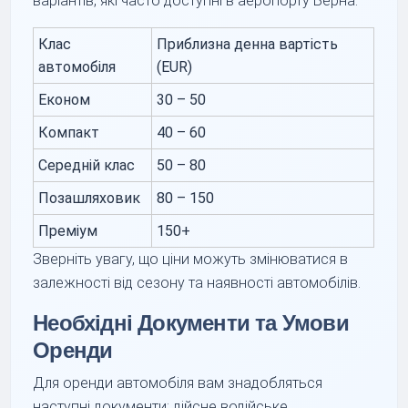
варіантів, які часто доступні в аеропорту Берна:
Клас
Приблизна денна вартість
автомобіля
(EUR)
Економ
30 – 50
Компакт
40 – 60
Середній клас
50 – 80
Позашляховик
80 – 150
Преміум
150+
Зверніть увагу, що ціни можуть змінюватися в
залежності від сезону та наявності автомобілів.
Необхідні Документи та Умови
Оренди
Для оренди автомобіля вам знадобляться
наступні документи: дійсне водійське