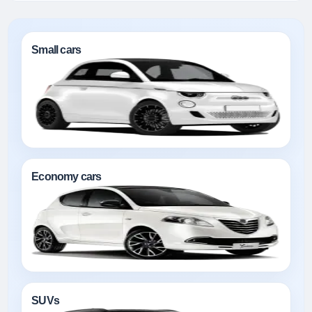
Small cars
Economy cars
SUVs