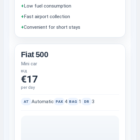
+
Low fuel consumption
+
Fast airport collection
+
Convenient for short stays
Fiat 500
Mini car
від
€17
per day
Automatic
4
1
3
AT
PAX
BAG
DR