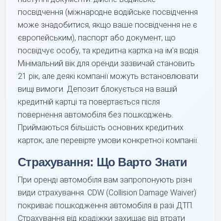
посвідчення (міжнародне водійське посвідчення
може знадобитися, якщо ваше посвідчення не є
європейським), паспорт або документ, що
посвідчує особу, та кредитна картка на ім'я водія.
Мінімальний вік для оренди зазвичай становить
21 рік, але деякі компанії можуть встановлювати
вищі вимоги. Депозит блокується на вашій
кредитній картці та повертається після
повернення автомобіля без пошкоджень.
Приймаються більшість основних кредитних
карток, але перевірте умови конкретної компанії.
Страхування: Що Варто Знати
При оренді автомобіля вам запропонують різні
види страхування. CDW (Collision Damage Waiver)
покриває пошкодження автомобіля в разі ДТП.
Страхування від крадіжки захищає від втрати