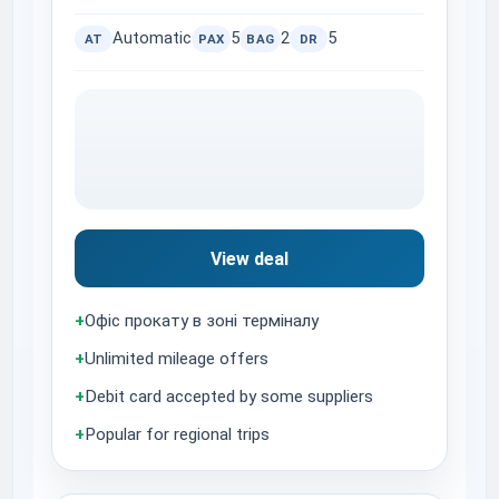
Automatic
5
2
5
AT
PAX
BAG
DR
View deal
+
Офіс прокату в зоні терміналу
+
Unlimited mileage offers
+
Debit card accepted by some suppliers
+
Popular for regional trips