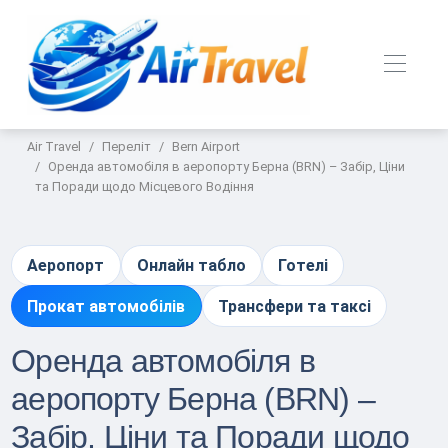
Air Travel
Переліт
Bern Airport
Оренда автомобіля в аеропорту Берна (BRN) – Забір, Ціни
та Поради щодо Місцевого Водіння
Аеропорт
Онлайн табло
Готелі
Прокат автомобілів
Трансфери та таксі
Оренда автомобіля в
аеропорту Берна (BRN) –
Забір, Ціни та Поради щодо