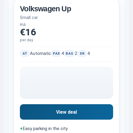
Volkswagen Up
Small car
від
€16
per day
Automatic
4
2
4
AT
PAX
BAG
DR
View deal
+
Easy parking in the city