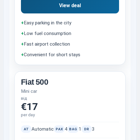
View deal
+
Easy parking in the city
+
Low fuel consumption
+
Fast airport collection
+
Convenient for short stays
Fiat 500
Mini car
від
€17
per day
Automatic
4
1
3
AT
PAX
BAG
DR