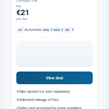
Compact car
від
€21
per day
Automatic
5
2
5
AT
PAX
BAG
DR
View deal
+
Офіс прокату в зоні терміналу
+
Unlimited mileage offers
+
Debit card accepted by some suppliers