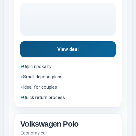
View deal
+
Офіс прокату
+
Small deposit plans
+
Ideal for couples
+
Quick return process
Volkswagen Polo
Economy car