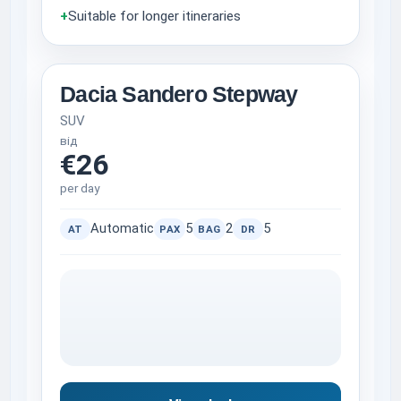
+
Suitable for longer itineraries
Dacia Sandero Stepway
SUV
від
€26
per day
Automatic
5
2
5
AT
PAX
BAG
DR