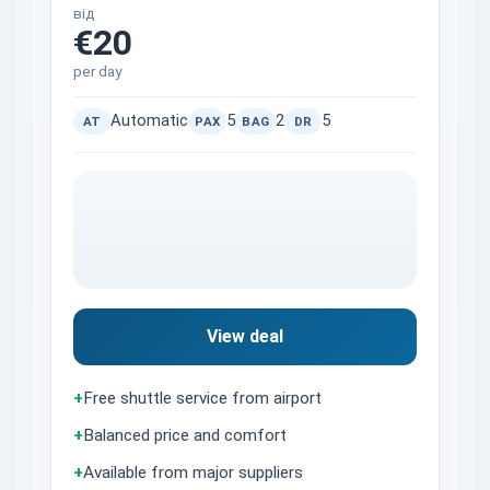
від
€20
per day
Automatic
5
2
5
AT
PAX
BAG
DR
View deal
+
Free shuttle service from airport
+
Balanced price and comfort
+
Available from major suppliers