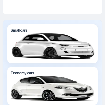
Small cars
Economy cars