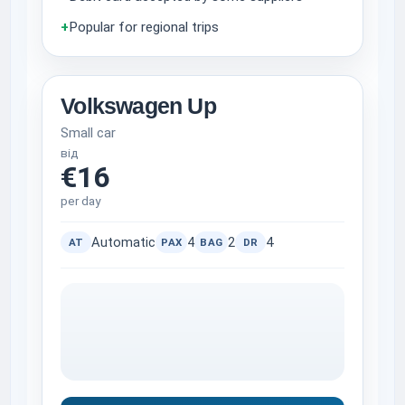
+
Popular for regional trips
Volkswagen Up
Small car
від
€16
per day
Automatic
4
2
4
AT
PAX
BAG
DR