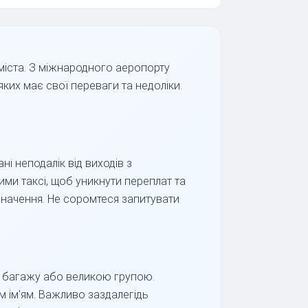
міста. З міжнародного аеропорту
яких має свої переваги та недоліки.
ні неподалік від виходів з
ми таксі, щоб уникнути переплат та
значення. Не соромтеся запитувати
ю багажу або великою групою.
м ім'ям. Важливо заздалегідь