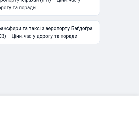
орогу та поради
ансфери та таксі з аеропорту Баґдоґра
XB) – Ціни, час у дорогу та поради