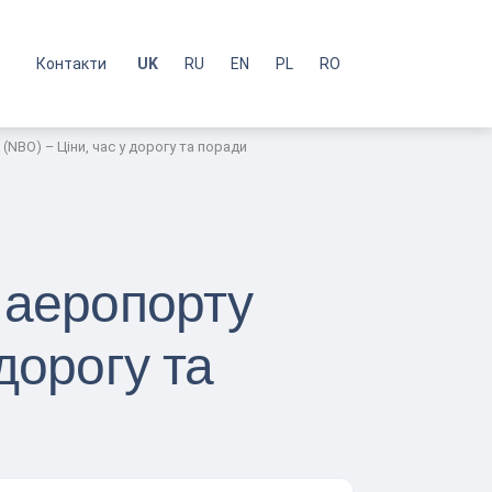
с
Контакти
UK
RU
EN
PL
RO
NBO) – Ціни, час у дорогу та поради
 аеропорту
дорогу та