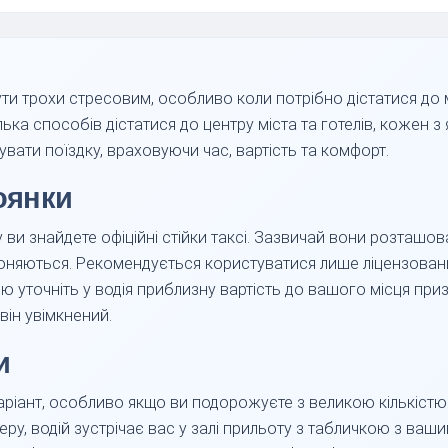
ти трохи стресовим, особливо коли потрібно дістатися до 
ька способів дістатися до центру міста та готелів, кожен з 
ати поїздку, враховуючи час, вартість та комфорт.
тоянки
 ви знайдете офіційні стійки таксі. Зазвичай вони розташова
роняються. Рекомендується користуватися лише ліцензовани
ю уточніть у водія приблизну вартість до вашого місця при
він увімкнений.
и
аріант, особливо якщо ви подорожуєте з великою кількіст
ру, водій зустрічає вас у залі прильоту з табличкою з ваши