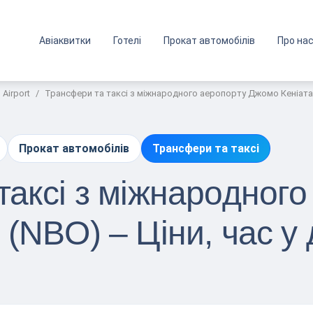
Авіаквитки
Готелі
Прокат автомобілів
Про на
 Airport
Трансфери та таксі з міжнародного аеропорту Джомо Кеніата (
Прокат автомобілів
Трансфери та таксі
таксі з міжнародного
(NBO) – Ціни, час у 