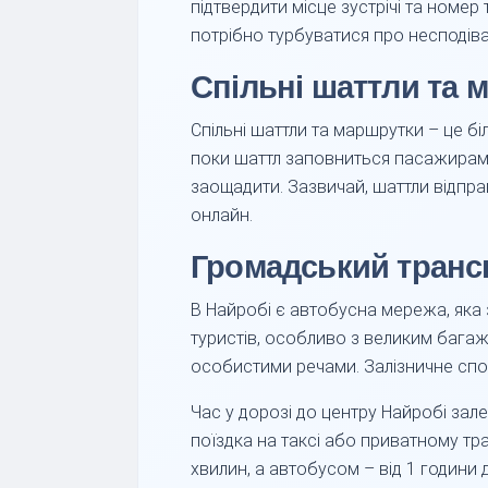
підтвердити місце зустрічі та номер
потрібно турбуватися про несподіван
Спільні шаттли та 
Спільні шаттли та маршрутки – це б
поки шаттл заповниться пасажирами,
заощадити. Зазвичай, шаттли відпра
онлайн.
Громадський транс
В Найробі є автобусна мережа, яка 
туристів, особливо з великим багаже
особистими речами. Залізничне сп
Час у дорозі до центру Найробі зале
поїздка на таксі або приватному тра
хвилин, а автобусом – від 1 години 