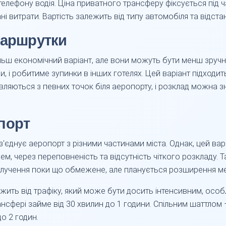
 телефону водія. Ціна приватного трансферу фіксується під
і витрати. Вартість залежить від типу автомобіля та відста
маршрутки
ільш економічний варіант, але вони можуть бути менш зручни
 і робитиме зупинки в інших готелях. Цей варіант підходить
вляються з певних точок біля аеропорту, і розклад можна з
порт
з'єднує аеропорт з різними частинами міста. Однак, цей ва
м, через переповненість та відсутність чіткого розкладу. 
олучення поки що обмежене, але планується розширення м
жить від трафіку, який може бути досить інтенсивним, особ
нсфері займе від 30 хвилин до 1 години. Спільним шаттлом –
до 2 годин.