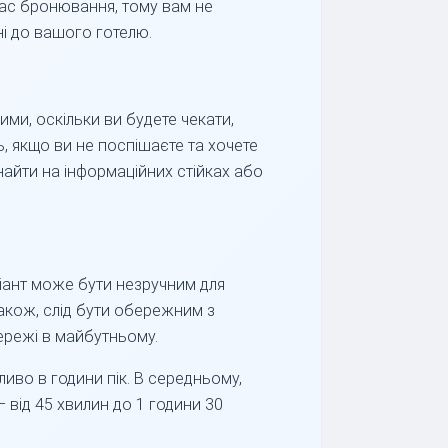
 час бронювання, тому вам не
ні до вашого готелю.
ми, оскільки ви будете чекати,
, якщо ви не поспішаєте та хочете
найти на інформаційних стійках або
ріант може бути незручним для
Також, слід бути обережним з
ережі в майбутньому.
ливо в години пік. В середньому,
 від 45 хвилин до 1 години 30