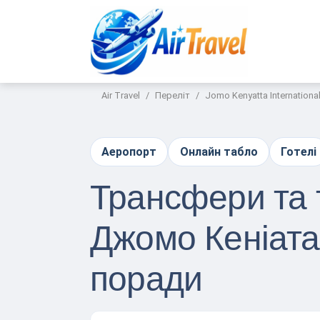
Air Travel
Переліт
Jomo Kenyatta International
Аеропорт
Онлайн табло
Готелі
Трансфери та 
Джомо Кеніата 
поради