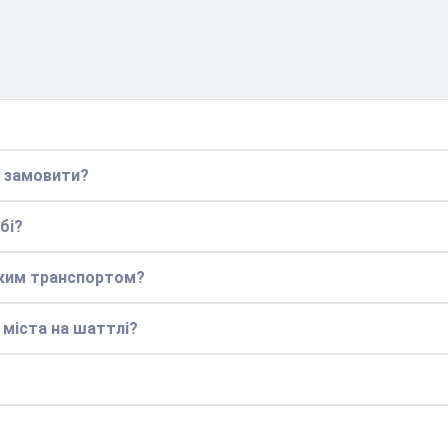
о замовити?
бі?
ьким транспортом?
 міста на шаттлі?