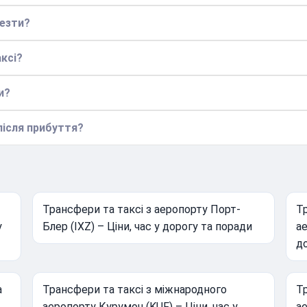
везти?
ксі?
и?
після прибуття?
Трансфери та таксі з аеропорту Порт-
Тр
у
Блер (IXZ) – Ціни, час у дорогу та поради
ае
до
а
Трансфери та таксі з міжнародного
Тр
аеропорту Курумоч (KUF) – Ціни, час у
ае