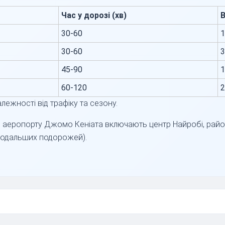
Час у дорозі (хв)
В
30-60
1
30-60
3
45-90
1
60-120
2
лежності від трафіку та сезону.
 аеропорту Джомо Кеніата включають центр Найробі, райони
подальших подорожей).