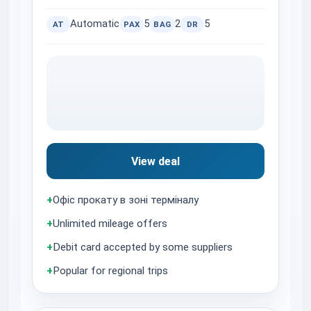
Automatic
5
2
5
AT
PAX
BAG
DR
View deal
+
Офіс прокату в зоні терміналу
+
Unlimited mileage offers
+
Debit card accepted by some suppliers
+
Popular for regional trips