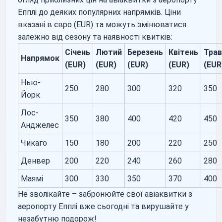
Епплі до деяких популярних напрямків. Ціни
вказані в євро (EUR) та можуть змінюватися
залежно від сезону та наявності квитків:
Січень
Лютий
Березень
Квітень
Трав
Напрямок
(EUR)
(EUR)
(EUR)
(EUR)
(EUR
Нью-
250
280
300
320
350
Йорк
Лос-
350
380
400
420
450
Анджелес
Чикаго
150
180
200
220
250
Денвер
200
220
240
260
280
Маямі
300
330
350
370
400
Не зволікайте – забронюйте свої авіаквитки з
аеропорту Епплі вже сьогодні та вирушайте у
незабутню подорож!