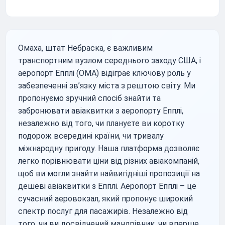
Омаха, штат Небраска, є важливим
транспортним вузлом середнього заходу США, і
аеропорт Епплі (OMA) відіграє ключову роль у
забезпеченні зв’язку міста з рештою світу. Ми
пропонуємо зручний спосіб знайти та
забронювати авіаквитки з аеропорту Епплі,
незалежно від того, чи плануєте ви коротку
подорож всередині країни, чи тривалу
міжнародну пригоду. Наша платформа дозволяє
легко порівнювати ціни від різних авіакомпаній,
щоб ви могли знайти найвигідніші пропозиції на
дешеві авіаквитки з Епплі. Аеропорт Епплі – це
сучасний аеровокзал, який пропонує широкий
спектр послуг для пасажирів. Незалежно від
того, чи ви досвідчений мандрівник, чи вперше