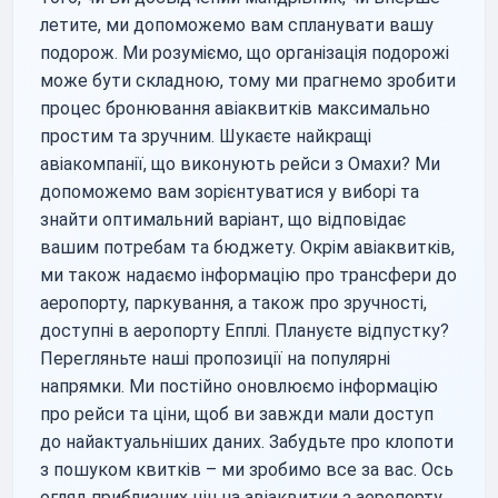
летите, ми допоможемо вам спланувати вашу
подорож. Ми розуміємо, що організація подорожі
може бути складною, тому ми прагнемо зробити
процес бронювання авіаквитків максимально
простим та зручним. Шукаєте найкращі
авіакомпанії, що виконують рейси з Омахи? Ми
допоможемо вам зорієнтуватися у виборі та
знайти оптимальний варіант, що відповідає
вашим потребам та бюджету. Окрім авіаквитків,
ми також надаємо інформацію про трансфери до
аеропорту, паркування, а також про зручності,
доступні в аеропорту Епплі. Плануєте відпустку?
Перегляньте наші пропозиції на популярні
напрямки. Ми постійно оновлюємо інформацію
про рейси та ціни, щоб ви завжди мали доступ
до найактуальніших даних. Забудьте про клопоти
з пошуком квитків – ми зробимо все за вас. Ось
огляд приблизних цін на авіаквитки з аеропорту