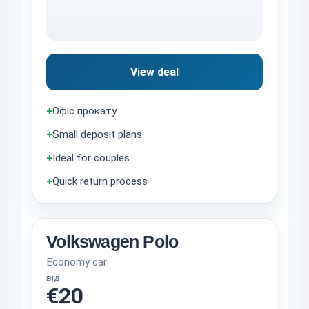
View deal
+
Офіс прокату
+
Small deposit plans
+
Ideal for couples
+
Quick return process
Volkswagen Polo
Economy car
від
€20