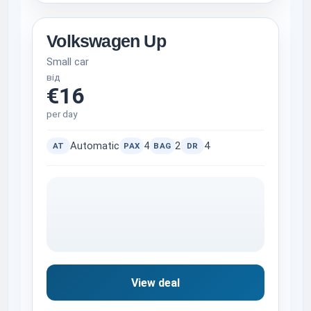
Volkswagen Up
Small car
від
€16
per day
Automatic
4
2
4
AT
PAX
BAG
DR
View deal