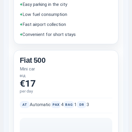
+
Easy parking in the city
+
Low fuel consumption
+
Fast airport collection
+
Convenient for short stays
Fiat 500
Mini car
від
€17
per day
Automatic
4
1
3
AT
PAX
BAG
DR