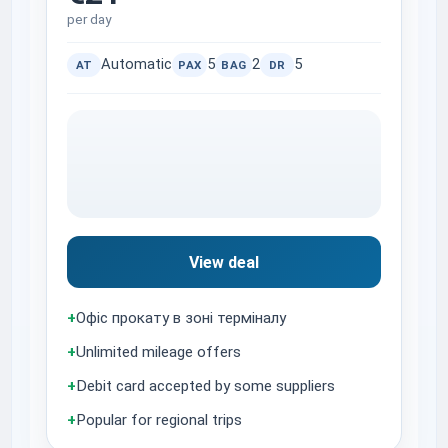
per day
Automatic
5
2
5
AT
PAX
BAG
DR
View deal
+
Офіс прокату в зоні терміналу
+
Unlimited mileage offers
+
Debit card accepted by some suppliers
+
Popular for regional trips