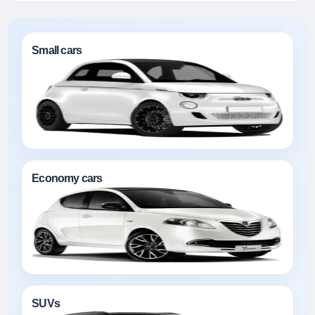
Small cars
Economy cars
SUVs