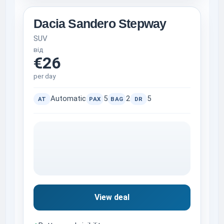
Dacia Sandero Stepway
SUV
від
€26
per day
Automatic
5
2
5
AT
PAX
BAG
DR
View deal