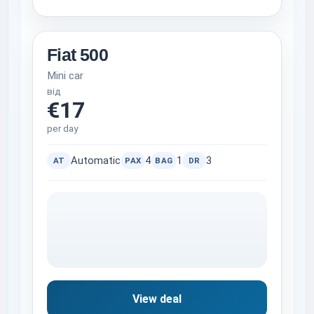
Fiat 500
Mini car
від
€17
per day
Automatic
4
1
3
AT
PAX
BAG
DR
View deal