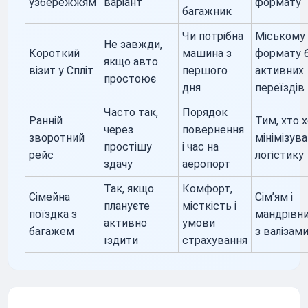
узбережжям
варіант
формату
багажник
Чи потрібна
Міському
Не завжди,
Короткий
машина з
формату 
якщо авто
візит у Спліт
першого
активних
простоює
дня
переїздів
Часто так,
Порядок
Ранній
Тим, хто 
через
повернення
зворотний
мінімізув
простішу
і час на
рейс
логістику
здачу
аеропорт
Так, якщо
Комфорт,
Сімейна
Сім’ям і
плануєте
місткість і
поїздка з
мандрівн
активно
умови
багажем
з валізам
їздити
страхування