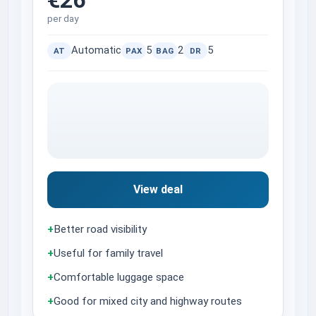
per day
Automatic
5
2
5
AT
PAX
BAG
DR
View deal
+
Better road visibility
+
Useful for family travel
+
Comfortable luggage space
+
Good for mixed city and highway routes