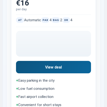
€16
per day
Automatic
4
2
4
AT
PAX
BAG
DR
View deal
+
Easy parking in the city
+
Low fuel consumption
+
Fast airport collection
+
Convenient for short stays