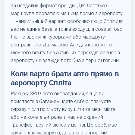
за невдалий формат оренди. Для багатьох
маршрутів Хорватією машина прямо з аеропорту
— найсильніший варіант: особливо якщо Спліт для
вас не єдина база, а точка входу для coastal road-
trip, поїздок між курортами або маршруту
центральною Далмацією. Але для короткого
міського візиту без активних переїздів оренда з
аеропорту не завжди потрібна з першої години.
Коли варто брати авто прямо в
аеропорту Спліта
Pickup у SPU часто виправданий, якщо ви
прилітаєте з багажем, їдете сім’єю, плануєте
одразу після прильоту вирушити за межі міста
або не хочете витрачати час на окремий
трансфер і другий pickup у центрі. Це особливо
зручно для маршрутів, де авто є основним