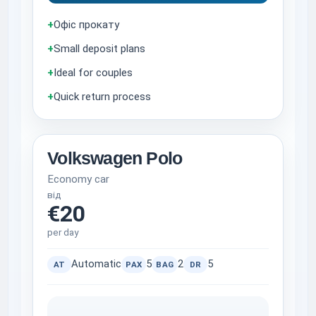
+
Офіс прокату
+
Small deposit plans
+
Ideal for couples
+
Quick return process
Volkswagen Polo
Economy car
від
€20
per day
Automatic
5
2
5
AT
PAX
BAG
DR