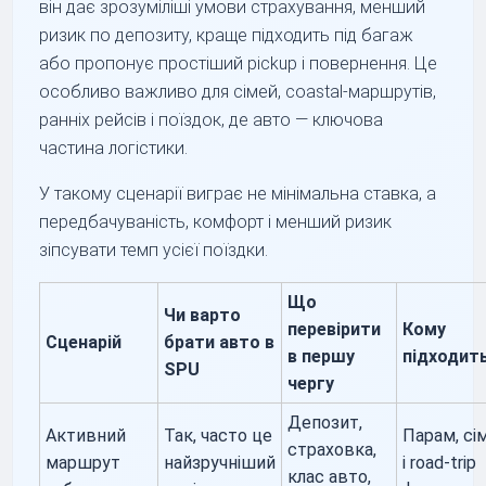
він дає зрозуміліші умови страхування, менший
ризик по депозиту, краще підходить під багаж
або пропонує простіший pickup і повернення. Це
особливо важливо для сімей, coastal-маршрутів,
ранніх рейсів і поїздок, де авто — ключова
частина логістики.
У такому сценарії виграє не мінімальна ставка, а
передбачуваність, комфорт і менший ризик
зіпсувати темп усієї поїздки.
Що
Чи варто
перевірити
Кому
Сценарій
брати авто в
в першу
підходит
SPU
чергу
Депозит,
Активний
Так, часто це
Парам, сі
страховка,
маршрут
найзручніший
і road-trip
клас авто,