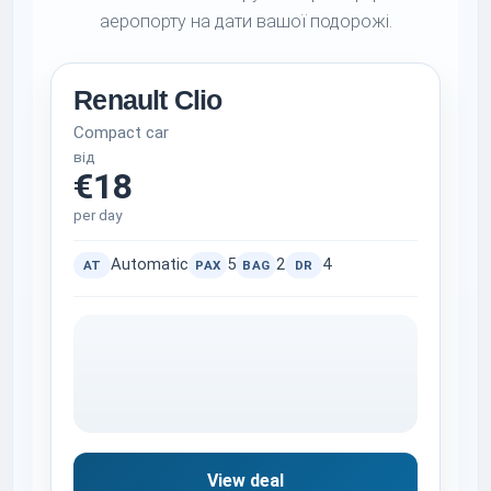
аеропорту на дати вашої подорожі.
Renault Clio
Compact car
від
€18
per day
Automatic
5
2
4
AT
PAX
BAG
DR
View deal