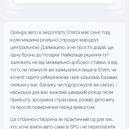
Оренда авто в аеропорту Спліта має сенс тоді,
коли машина реально спрощує маршрут
центральною Далмацією, а не просто додає ще
одну бронь до поїздки. Найкраще рішення тут
залежить не від мінімальної добової ставки, а від
того, чи плануєте ви залишатися лише в Спліті, чи
хочете їздити узбережжям і між кількома базами,
скільки у вас багажу, чи подорожуєте ви сім’єю, і
наскільки для вас важливі швидкий pickup після
прильоту, зрозуміла страховка, розмір депозиту
та просте повернення перед вильотом.
Ця сторінка створена як практичний гід для тих,
хто хоче взяти авто саме в SPU і не переплатити