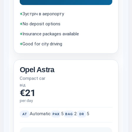
+
Зустріч в аеропорту
+
No deposit options
+
Insurance packages available
+
Good for city driving
Opel Astra
Compact car
від
€21
per day
Automatic
5
2
5
AT
PAX
BAG
DR