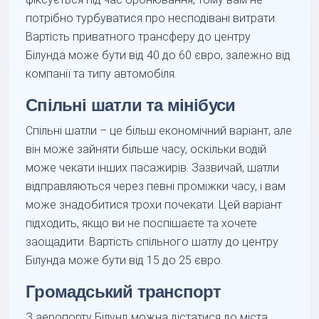
потрібно турбуватися про несподівані витрати.
Вартість приватного трансферу до центру
Білунда може бути від 40 до 60 євро, залежно від
компанії та типу автомобіля.
Спільні шатли та мінібуси
Спільні шатли – це більш економічний варіант, але
він може зайняти більше часу, оскільки водій
може чекати інших пасажирів. Зазвичай, шатли
відправляються через певні проміжки часу, і вам
може знадобитися трохи почекати. Цей варіант
підходить, якщо ви не поспішаєте та хочете
заощадити. Вартість спільного шатлу до центру
Білунда може бути від 15 до 25 євро.
Громадський транспорт
З аеропорту Білунд можна дістатися до міста