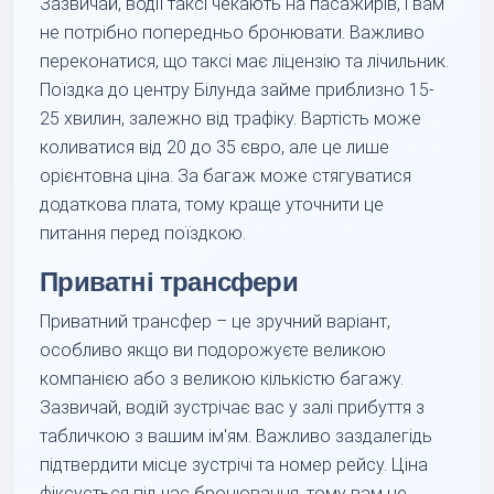
Зазвичай, водії таксі чекають на пасажирів, і вам
не потрібно попередньо бронювати. Важливо
переконатися, що таксі має ліцензію та лічильник.
Поїздка до центру Білунда займе приблизно 15-
25 хвилин, залежно від трафіку. Вартість може
коливатися від 20 до 35 євро, але це лише
орієнтовна ціна. За багаж може стягуватися
додаткова плата, тому краще уточнити це
питання перед поїздкою.
Приватні трансфери
Приватний трансфер – це зручний варіант,
особливо якщо ви подорожуєте великою
компанією або з великою кількістю багажу.
Зазвичай, водій зустрічає вас у залі прибуття з
табличкою з вашим ім'ям. Важливо заздалегідь
підтвердити місце зустрічі та номер рейсу. Ціна
фіксується під час бронювання, тому вам не