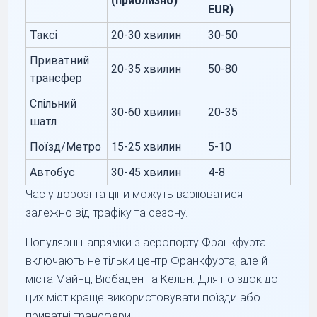
(приблизно)
EUR)
Таксі
20-30 хвилин
30-50
Приватний
20-35 хвилин
50-80
трансфер
Спільний
30-60 хвилин
20-35
шатл
Поїзд/Метро
15-25 хвилин
5-10
Автобус
30-45 хвилин
4-8
Час у дорозі та ціни можуть варіюватися
залежно від трафіку та сезону.
Популярні напрямки з аеропорту Франкфурта
включають не тільки центр Франкфурта, але й
міста Майнц, Вісбаден та Кельн. Для поїздок до
цих міст краще використовувати поїзди або
приватні трансфери.