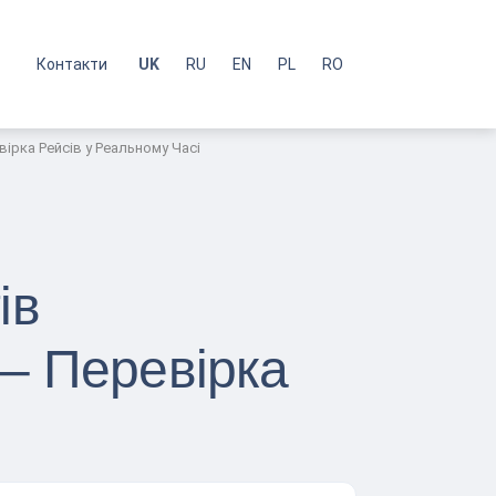
с
Контакти
UK
RU
EN
PL
RO
ірка Рейсів у Реальному Часі
ів
– Перевірка