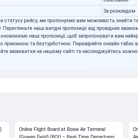
За розкладом
и статусу рейсу, ми пропонуємо вам можливість знайти т
. Перегляньте наші вигідні пропозиції від провідних авіак
 оновлюємо наші пропозиції, щоб запропонувати вам найкр
 приємною та безтурботною. Перевіряйте онлайн табло ви
йте авіаквитки на нашому сайті та насолоджуйтесь кожн
)
Online Flight Board at Boise Air Terminal
On
(Gowen Field) (BOI) – Real-Time Departures
Ai