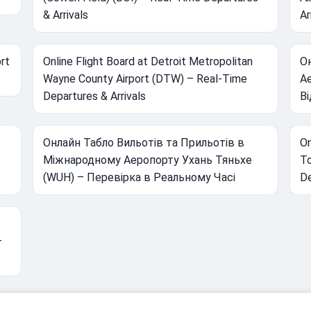
& Arrivals
Ar
rt
Online Flight Board at Detroit Metropolitan
Он
Wayne County Airport (DTW) – Real-Time
А
Departures & Arrivals
В
Онлайн Табло Вильотів та Прильотів в
On
Міжнародному Аеропорту Ухань Тяньхе
To
(WUH) – Перевірка в Реальному Часі
De
–