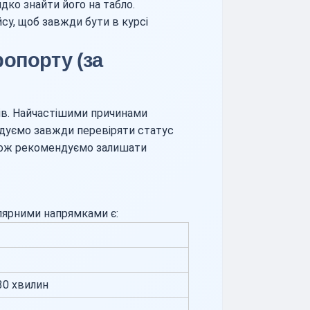
ко знайти його на табло.
су, щоб завжди бути в курсі
опорту (за
ів. Найчастішими причинами
ндуємо завжди перевіряти статус
акож рекомендуємо залишати
лярними напрямками є:
30 хвилин