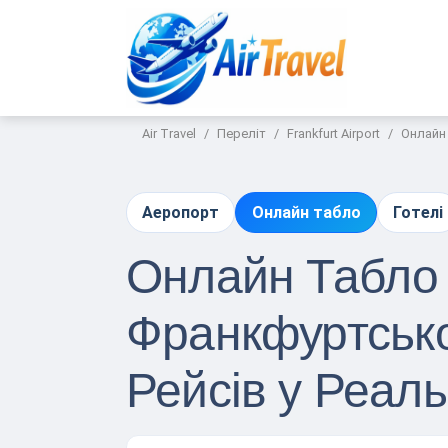
Air Travel
Переліт
Frankfurt Airport
Онлайн 
Аеропорт
Онлайн табло
Готелі
Онлайн Табло 
Франкфуртсько
Рейсів у Реал