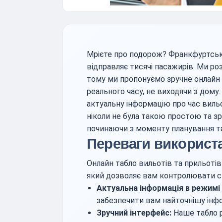
Мрієте про подорож? Франкфуртськи
відправляє тисячі пасажирів. Ми ро
тому ми пропонуємо зручне онлайн 
реального часу, не виходячи з дому
актуальну інформацію про час вильо
ніколи не була такою простою та 
починаючи з моменту планування та
Переваги використ
Онлайн табло вильотів та прильотів
який дозволяє вам контролювати си
Актуальна інформація в режимі 
забезпечити вам найточнішу інф
Зручний інтерфейс:
Наше табло р