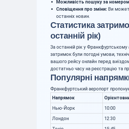
Можливість пошуку за номером
Сповіщення про зміни:
Ви можете
останніх новин.
Статистика затримо
останній рік)
За останній рік у Франкфуртському
затримок були погодні умови, техн
вашого рейсу онлайн перед виїздо
достатньо часу на реєстрацію та п
Популярні напрямк
Франкфуртський аеропорт пропонує 
Напрямок
Орієнтовн
Нью-Йорк
10:00
Лондон
12:30
Токіо
15:45