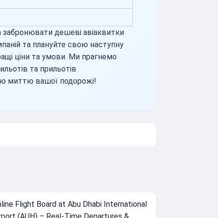
а забронювати дешеві авіаквитки
омпаній та плануйте свою наступну
ащі ціни та умови. Ми прагнемо
льотів та прильотів
ою миттю вашої подорожі!
line Flight Board at Abu Dhabi International
rport (AUH) – Real-Time Departures &