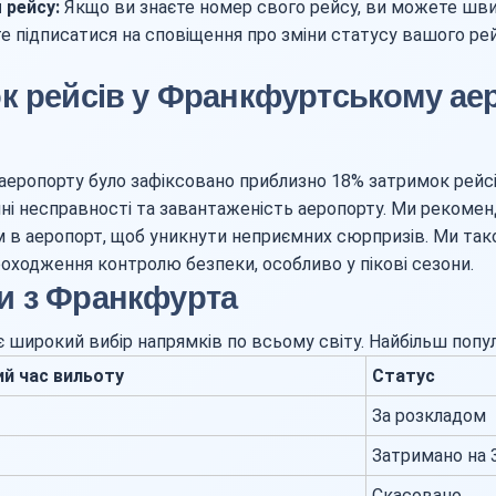
 рейсу:
Якщо ви знаєте номер свого рейсу, ви можете швид
 підписатися на сповіщення про зміни статусу вашого рей
к рейсів у Франкфуртському аер
 аеропорту було зафіксовано приблизно 18% затримок рейс
ічні несправності та завантаженість аеропорту. Ми рекоме
м в аеропорт, щоб уникнути неприємних сюрпризів. Ми т
роходження контролю безпеки, особливо у пікові сезони.
и з Франкфурта
широкий вибір напрямків по всьому світу. Найбільш попу
ий час вильоту
Статус
За розкладом
Затримано на 
Скасовано