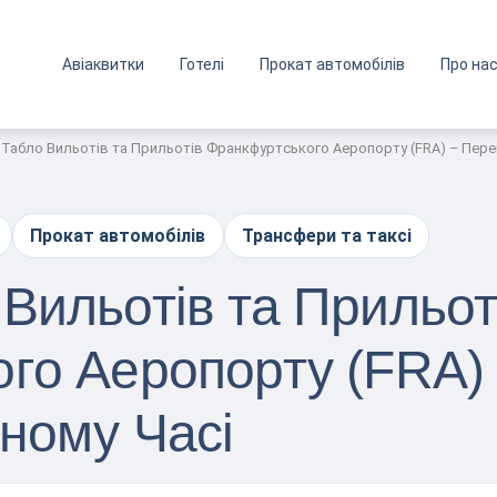
Авіаквитки
Готелі
Прокат автомобілів
Про на
Табло Вильотів та Прильотів Франкфуртського Аеропорту (FRA) – Перев
Прокат автомобілів
Трансфери та таксі
Вильотів та Прильот
го Аеропорту (FRA) 
ьному Часі