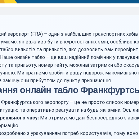
й аеропорт (FRA) – один з найбільших транспортних хабів
зуміємо, як важливо бути в курсі останніх змін, особливо 
табло вильотів та прильотів, яке дозволить вам перевіри
. Наше онлайн табло – це ваш надійний помічник у плануван
ту та прильоту, номер гейту, можливі затримки або скасу
зручною. Ми прагнемо зробити вашу подорож максимально
 закінчуючи прибуттям до пункту призначення.
ання онлайн табло Франкфуртсь
 Франкфуртського аеропорту – це не просто список номерів
туацію та оперативно реагувати на будь-які зміни. Ось ли
реального часу:
Ми отримуємо дані безпосередньо з авіак
ормацію.
озроблено з урахуванням потреб користувачів, тому воно п