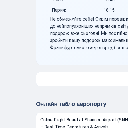
Париж
18:15
Не обмежуйте себе! Окрім перевірк
до найпопулярніших напрямків світу
подорож вже сьогодні. Ми постійно
зробити вашу подорож максимально
Франкфуртського аеропорту, броню
Онлайн табло аеропорту
Online Flight Board at Shannon Airport (SNN
– Real-Time Departures & Arrivals