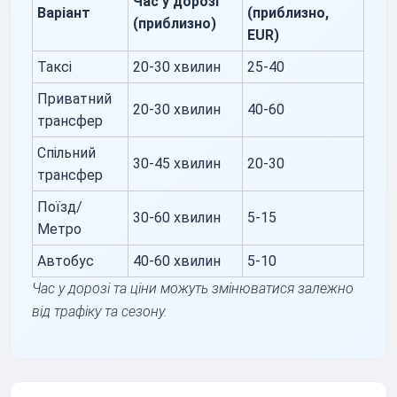
Час у дорозі
Варіант
(приблизно,
(приблизно)
EUR)
Таксі
20-30 хвилин
25-40
Приватний
20-30 хвилин
40-60
трансфер
Спільний
30-45 хвилин
20-30
трансфер
Поїзд/
30-60 хвилин
5-15
Метро
Автобус
40-60 хвилин
5-10
Час у дорозі та ціни можуть змінюватися залежно
від трафіку та сезону.