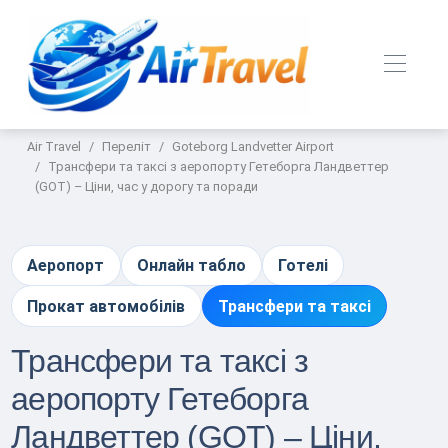
Air Travel
Переліт
Goteborg Landvetter Airport
Трансфери та таксі з аеропорту Гетеборга Ландветтер
(GOT) – Ціни, час у дорогу та поради
Аеропорт
Онлайн табло
Готелі
Прокат автомобілів
Трансфери та таксі
Трансфери та таксі з
аеропорту Гетеборга
Ландветтер (GOT) – Ціни,