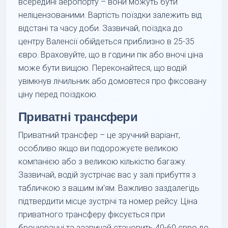
всередині аеропорту – вони можуть бути
неліцензованими. Вартість поїздки залежить від
відстані та часу доби. Зазвичай, поїздка до
центру Валенсії обійдеться приблизно в 25-35
євро. Враховуйте, що в години пік або вночі ціна
може бути вищою. Переконайтеся, що водій
увімкнув лічильник або домовтеся про фіксовану
ціну перед поїздкою.
Приватні трансфери
Приватний трансфер – це зручний варіант,
особливо якщо ви подорожуєте великою
компанією або з великою кількістю багажу.
Зазвичай, водій зустрічає вас у залі прибуття з
табличкою з вашим ім'ям. Важливо заздалегідь
підтвердити місце зустрічі та номер рейсу. Ціна
приватного трансферу фіксується при
бронюванні та зазвичай становить 40-60 євро до