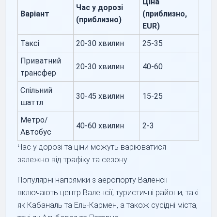
Ціна
Час у дорозі
Варіант
(приблизно,
(приблизно)
EUR)
Таксі
20-30 хвилин
25-35
Приватний
20-30 хвилин
40-60
трансфер
Спільний
30-45 хвилин
15-25
шаттл
Метро/
40-60 хвилин
2-3
Автобус
Час у дорозі та ціни можуть варіюватися
залежно від трафіку та сезону.
Популярні напрямки з аеропорту Валенсії
включають центр Валенсії, туристичні райони, такі
як Кабаналь та Ель-Кармен, а також сусідні міста,