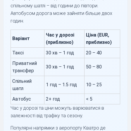
спільному шатлі – від години до півтори.
Автобусом дорога може зайняти більше двох
годин.
Час у дорозі
Ціна (EUR,
Варіант
(приблизно)
приблизно)
Таксі
30 хв – 1 год
20 – 40
Приватний
30 хв – 1 год
50 – 80
трансфер
Спільний
1 год – 1.5 год
10 – 25
шатл
Автобус
2+ год
< 5
Час у дорозі та ціни можуть варіюватися в
залежності від трафіку та сезону.
Популярні напрямки з аеропорту Кватро де