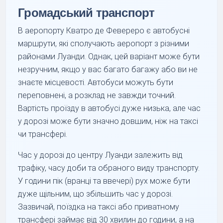
Громадський транспорт
В аеропорту Кватро де Февереро є автобусні
маршрути, які сполучають аеропорт з різними
районами Луанди. Однак, цей варіант може бути
незручним, якщо у вас багато багажу або ви не
знаєте місцевості. Автобуси можуть бути
переповнені, а розклад не завжди точний.
Вартість проїзду в автобусі дуже низька, але час
у дорозі може бути значно довшим, ніж на таксі
чи трансфері.
Час у дорозі до центру Луанди залежить від
трафіку, часу доби та обраного виду транспорту.
У години пік (вранці та ввечері) рух може бути
дуже щільним, що збільшить час у дорозі.
Зазвичай, поїздка на таксі або приватному
трансфері займає від 30 хвилин до години, а на