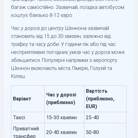
багаж самостійно. Зазвичай, поїздка автобусом
коштує близько 8-12 євро.
Час у дорозі до центру Шеннона зазвичай
становить від 15 до 30 хвилин, залежно від
трафіку та часу доби. У години пік або під час
несприятливих погодних умов час у дорозі може
збільшитися. Популярні напрямки з аеропорту
Шеннон включають міста Лімерік, Голуей та
Кілліш.
Вартість
Час у дорозі
Варіант
(приблизно,
(приблизно)
EUR)
Таксі
15-30 хвилин
25-40
Приватний
20-40 хвилин
50-80
трансфер