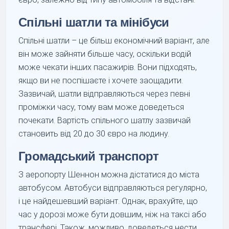
Спільні шатли та мінібуси
Спільні шатли – це більш економічний варіант, але
він може зайняти більше часу, оскільки водій
може чекати інших пасажирів. Вони підходять,
якщо ви не поспішаєте і хочете заощадити.
Зазвичай, шатли відправляються через певні
проміжки часу, тому вам може доведеться
почекати. Вартість спільного шатлу зазвичай
становить від 20 до 30 євро на людину.
Громадський транспорт
З аеропорту Шеннон можна дістатися до міста
автобусом. Автобуси відправляються регулярно,
і це найдешевший варіант. Однак, врахуйте, що
час у дорозі може бути довшим, ніж на таксі або
трансфері. Також, можливо, доведеться нести