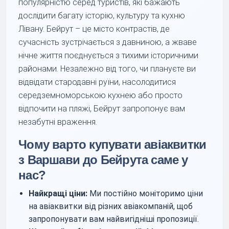
популярністю серед туристів, які бажають
дослідити багату історію, культуру та кухню
Лівану. Бейрут – це місто контрастів, де
сучасність зустрічається з давниною, а жваве
нічне життя поєднується з тихими історичними
районами. Незалежно від того, чи плануєте ви
відвідати стародавні руїни, насолодитися
середземноморською кухнею або просто
відпочити на пляжі, Бейрут запропонує вам
незабутні враження.
Чому варто купувати авіаквитки
з Варшави до Бейрута саме у
нас?
Найкращі ціни:
Ми постійно моніторимо ціни
на авіаквитки від різних авіакомпаній, щоб
запропонувати вам найвигідніші пропозиції.