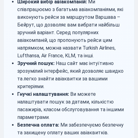
Широкий вибір авіакомпаній:
Ми
співпрацюємо з багатьма авіакомпаніями, які
виконують рейси за маршрутом Варшава –
Бейрут, що дозволяє вам вибрати найбільш
зручний варіант. Серед популярних
авіакомпаній, що пропонують рейси цим
напрямком, можна назвати Turkish Airlines,
Lufthansa, Air France, KLM, та інші.
Зручний пошук:
Наш сайт має інтуїтивно
зрозумілий інтерфейс, який дозволяє швидко
та легко знайти авіаквитки за вашими
критеріями.
Гнучкі налаштування:
Ви можете
налаштувати пошук за датами, кількістю
пасажирів, класом обслуговування та іншими
параметрами.
Безпечна оплата:
Ми забезпечуємо безпечну
та захищену оплату ваших авіаквитків.