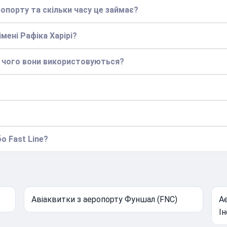
опорту та скільки часу це займає?
мені Рафіка Харірі?
я чого вони використовуються?
о Fast Line?
Авіаквитки з аеропорту Фуншал (FNC)
А
І