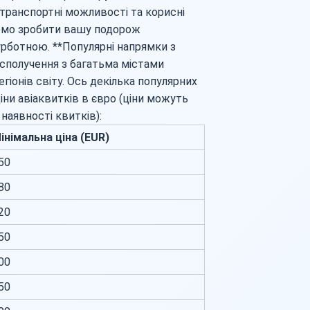
, транспортні можливості та корисні
немо зробити вашу подорож
ботною. **Популярні напрямки з
 сполучення з багатьма містами
гіонів світу. Ось декілька популярних
ціни авіаквитків в євро (ціни можуть
наявності квитків):
інімальна ціна (EUR)
50
80
20
50
00
50