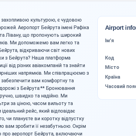
та захопливою культурою, є чудовою
Airport inf
рожей. Аеропорт Бейрута імені Рафіка
орота Лівану, що пропонують широкий
Ім'я
ків. Ми допоможемо вам легко та
Бейрута, відкриваючи світ нових
Код
ки з Бейрута? Наша платформа
ії від різних авіакомпаній та знайти
Місто
лярніших напрямків. Ми співпрацюємо з
Країна
б забезпечити вам комфортну та
Часовий поя
дорожі з Бейрута:** Бронювання
зручно, швидко та надійно. Ми
ьтри за ціною, часом вильоту та
 ідеальний рейс, який відповідає
о, чи плануєте ви коротку відпустку
о вам зробити її незабутньою. Окрім
ю про аеропорт Бейрута, включаючи