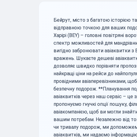
Бейрут, місто з багатою історією 
відправною точкою для ваших подо
Харірі (BEY) – головні повітряні в
спектр можливостей для мандрівни
вигідно забронювати авіаквитки з 
вражень. Шукаєте дешеві авіаквит
дозволяє швидко порівняти пропозиц
найкращі ціни на рейси до найпопу
провідними авіаперевізниками, що
безпечну подорож. **Планування по
авіаквитків через наш сервіс – це 
пропонуємо гнучкі опції пошуку, філ
авіакомпанією, щоб ви могли знайти
вашим потребам. Незалежно від тог
чи тривалу подорож, ми допоможем
авіаквитків, ми надаємо інформаці