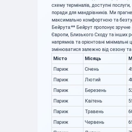
схему терміналів, доступні послуги
поради для мандрівників. Ми праг
максимально комфортною та безтур
Бейрута:** Бейрут пропонує зручне
Європи, Близького Сходу та інших ре
напрямків та орієнтовні мінімальні 
змінюватися залежно від сезону та 
Місто
Місяць
М
Париж
Січень
4
Париж
Лютий
4
Париж
Березень
5
Париж
Квітень
5
Париж
Травень
6
Париж
Червень
6