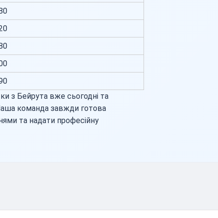
80
20
80
00
90
ки з Бейрута вже сьогодні та
Наша команда завжди готова
нями та надати професійну