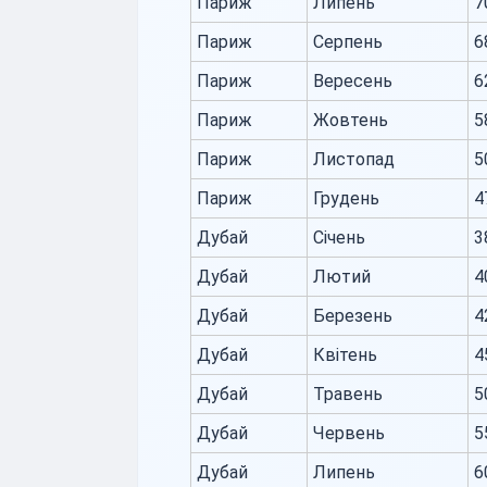
Париж
Липень
7
Париж
Серпень
6
Париж
Вересень
6
Париж
Жовтень
5
Париж
Листопад
5
Париж
Грудень
4
Дубай
Січень
3
Дубай
Лютий
4
Дубай
Березень
4
Дубай
Квітень
4
Дубай
Травень
5
Дубай
Червень
5
Дубай
Липень
6