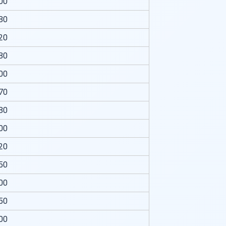
00
80
20
80
00
70
80
00
20
50
00
50
00