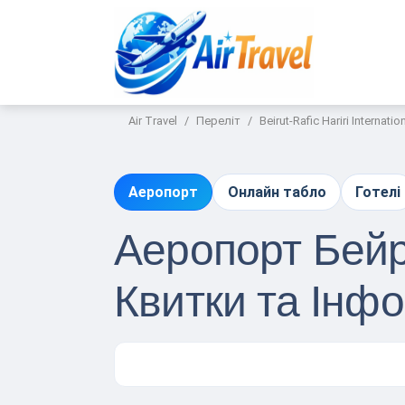
Air Travel
Переліт
Beirut-Rafic Hariri Internatio
Аеропорт
Онлайн табло
Готелі
Аеропорт Бейру
Квитки та Інф