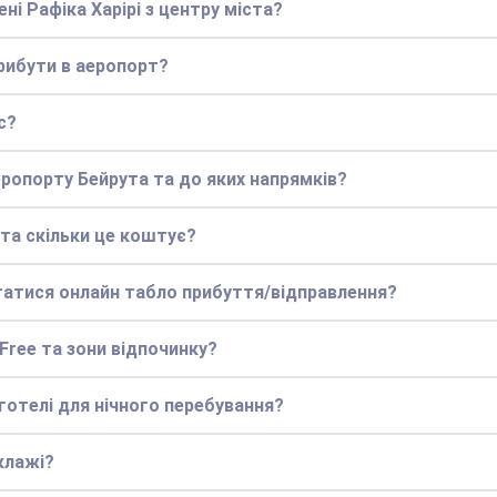
ні Рафіка Харірі з центру міста?
прибути в аеропорт?
с?
еропорту Бейрута та до яких напрямків?
 та скільки це коштує?
статися онлайн табло прибуття/відправлення?
 Free та зони відпочинку?
 готелі для нічного перебування?
клажі?