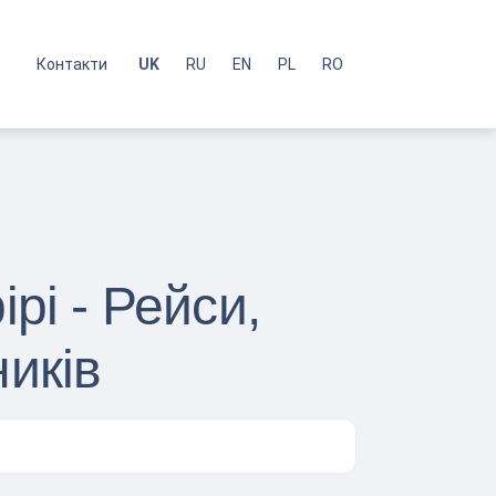
с
Контакти
UK
RU
EN
PL
RO
рі - Рейси,
иків