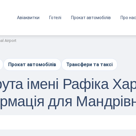
Авіаквитки
Готелі
Прокат автомобілів
Про на
nal Airport
Прокат автомобілів
Трансфери та таксі
та імені Рафіка Харі
ормація для Мандрівн