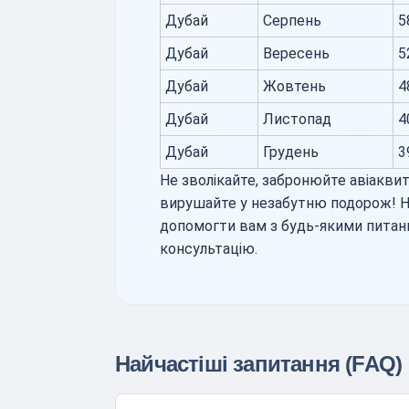
Дубай
Серпень
5
Дубай
Вересень
5
Дубай
Жовтень
4
Дубай
Листопад
4
Дубай
Грудень
3
Не зволікайте, забронюйте авіаквит
вирушайте у незабутню подорож! 
допомогти вам з будь-якими питан
консультацію.
Найчастіші запитання (FAQ)