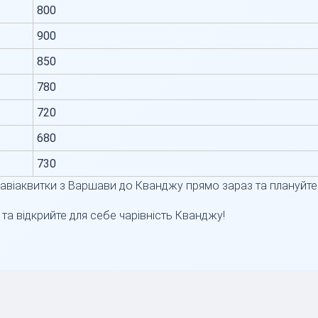
800
900
850
780
720
680
730
 авіаквитки з Варшави до Кванджу прямо зараз та плануйт
та відкрийте для себе чарівність Кванджу!