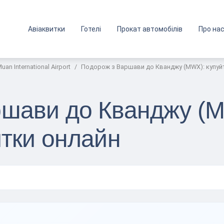
Авіаквитки
Готелі
Прокат автомобілів
Про на
uan International Airport
Подорож з Варшави до Кванджу (MWX): купуйт
шави до Кванджу (M
итки онлайн