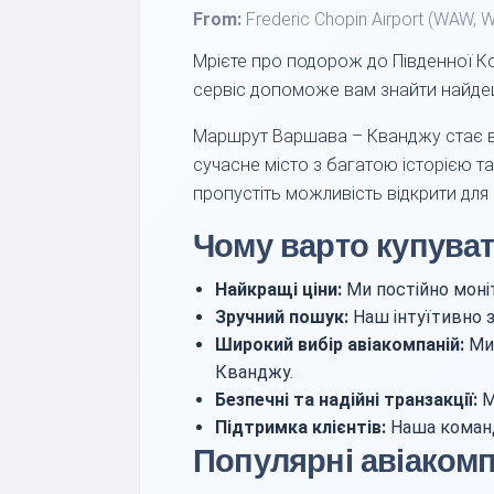
From:
Frederic Chopin Airport (WAW, 
Мрієте про подорож до Південної Ко
сервіс допоможе вам знайти найдеш
Маршрут Варшава – Кванджу стає все
сучасне місто з багатою історією 
пропустіть можливість відкрити для
Чому варто купуват
Найкращі ціни:
Ми постійно моніт
Зручний пошук:
Наш інтуїтивно з
Широкий вибір авіакомпаній:
Ми 
Кванджу.
Безпечні та надійні транзакції:
М
Підтримка клієнтів:
Наша команд
Популярні авіакомп