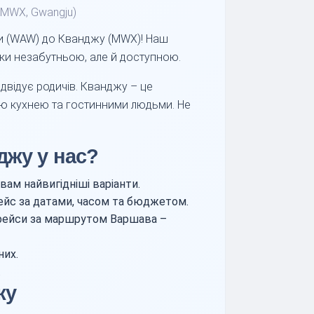
 (MWX, Gwangju)
ви (WAW) до Кванджу (MWX)! Наш
ки незабутньою, але й доступною.
двідує родичів. Кванджу – це
ою кухнею та гостинними людьми. Не
джу у нас?
вам найвигідніші варіанти.
ейс за датами, часом та бюджетом.
 рейси за маршрутом Варшава –
них.
.
жу