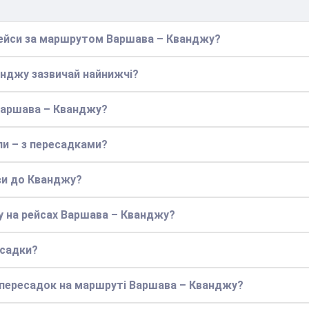
 рейси за маршрутом Варшава – Кванджу?
анджу зазвичай найнижчі?
 Варшава – Кванджу?
ли – з пересадками?
ви до Кванджу?
у на рейсах Варшава – Кванджу?
есадки?
 пересадок на маршруті Варшава – Кванджу?