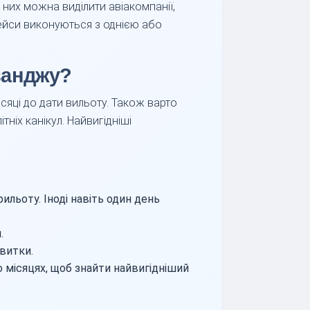
них можна виділити авіакомпанії,
рейси виконуються з однією або
ванджу?
сяці до дати вильоту. Також варто
тніх канікул. Найвигідніші
ильоту. Іноді навіть один день
.
квитки.
о місяцях, щоб знайти найвигідніший