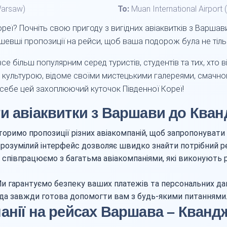
Warsaw)
To:
Muan International Airport
реї? Почніть свою пригоду з вигідних авіаквитків з Варша
евші пропозиції на рейси, щоб ваша подорож була не тіль
 більш популярним серед туристів, студентів та тих, хто ві
та культурою, відоме своїми мистецькими галереями, смачн
 себе цей захоплюючий куточок Південної Кореї!
и авіаквитки з Варшави до Кван
оримо пропозиції різних авіакомпаній, щоб запропонувати 
розумілий інтерфейс дозволяє швидко знайти потрібний р
співпрацюємо з багатьма авіакомпаніями, які виконують
и гарантуємо безпеку ваших платежів та персональних да
а завжди готова допомогти вам з будь-якими питаннями
анії на рейсах Варшава – Кванд