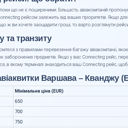
поки що не є поширеними. Більшість авіакомпаній пропону
onnecting рейсом залежить від ваших пріоритетів. Якщо дл
кщо ж ви хочете заощадити гроші, то варто розглянути рейс
 та транзиту
теся з правилами перевезення багажу авіакомпанії, якою в
ок заборонених предметів. Якщо у вас Connecting рейс, пер
ся, в якому терміналі знаходиться ваш Connecting рейс, щоб
 авіаквитки Варшава – Кванджу (
Мінімальна ціна (EUR)
650
700
750