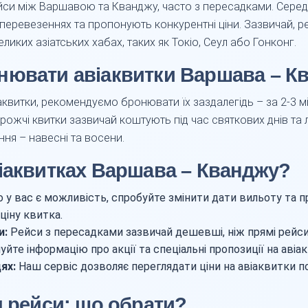
йси між Варшавою та Кванджу, часто з пересадками. Серед 
 перевезеннях та пропонують конкурентні ціни. Зазвичай, 
иких азіатських хабах, таких як Токіо, Сеул або Гонконг.
нювати авіаквитки Варшава – К
квитки, рекомендуємо бронювати їх заздалегідь – за 2-3 мі
рожчі квитки зазвичай коштують під час святкових днів та лі
ня – навесні та восени.
іаквитках Варшава – Кванджу?
у вас є можливість, спробуйте змінити дати вильоту та пр
ціну квитка.
и:
Рейси з пересадками зазвичай дешевші, ніж прямі рейси
йте інформацію про акції та спеціальні пропозиції на авіа
ях:
Наш сервіс дозволяє переглядати ціни на авіаквитки п
g рейси: що обрати?