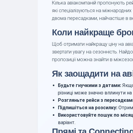
Кілька авіакомпаній пропонують ре
які спеціалізуються на міжнародних
двома пересадками, найчастіше в вел
Коли найкраще бро
Щоб отримати найкращу ціну на авіа
звертати увагу на сезонність. Найдо
пропозиції можна знайти в міжсезон
Як заощадити на ав
Будьте гнучкими з датами:
Якщо 
різниці може значно вплинути на 
Розгляньте рейси з пересадкам
Підпишіться на розсилку:
Отриму
Використовуйте пошук по місяц
варіант.
Прямі та Connectin