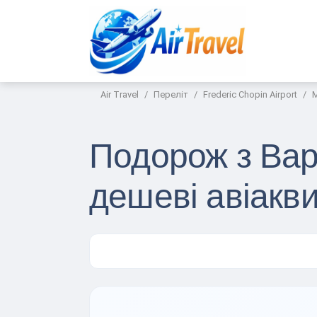
Air Travel
Переліт
Frederic Chopin Airport
M
Подорож з Вар
дешеві авіакв