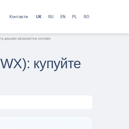
с
Контакти
UK
RU
EN
PL
RO
е дешеві авіаквитки онлайн
WX): купуйте