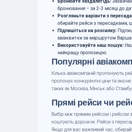
Бронюйте заздалегідь:
Зазвичай
бронювання – за 2-3 місяці до да
Розгляньте варіанти з пересад
обирайте рейси з пересадками, 
Підпишіться на розсилку:
Підпиш
авіаквитки за маршрутом Варшав
Використовуйте наш пошук:
Наш
найкращу пропозицію.
Популярні авіакомп
Кілька авіакомпаній пропонують ре
пропонує конкурентні ціни та якісн
таких як Москва, Мінськ або Стамбу
Прямі рейси чи рей
Вибір між прямим рейсом і рейсом 
коштують дорожче. Рейси з переса
Якщо для вас важливий час, обирай