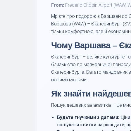
From:
Frederic Chopin Airport (WAW, 
Мрієте про подорож з Варшави до Є
Варшава (WAW) – Єкатеринбург (SV
тільки комфортною, але й економіч
Чому Варшава – Єк
Єкатеринбург – велике культурне та
близькістю до мальовничої природи 
Єкатеринбурга. Багато мандрівників
новими місцями.
Як знайти найдешев
Пошук дешевих авіаквитків – це мис
Будьте гнучкими з датами:
Ціни 
пошукати квитки на різні дати, 