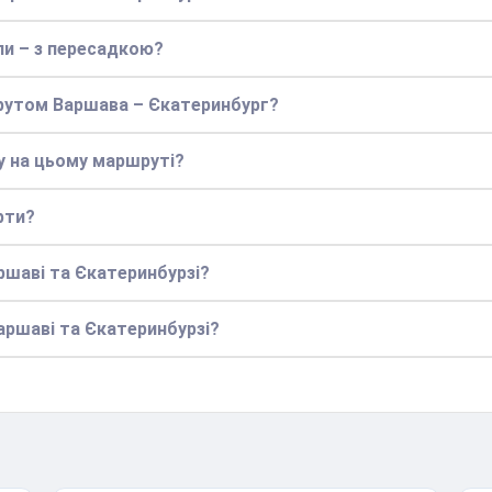
ли – з пересадкою?
шрутом Варшава – Єкатеринбург?
у на цьому маршруті?
рти?
ршаві та Єкатеринбурзі?
Варшаві та Єкатеринбурзі?