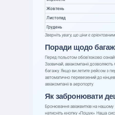
Жовтень
Листопад
Грудень
Зверніть увагу, що ціни є орієнтовни
Поради щодо багажу
Перед польотом обов'язково ознайо
Зазвичай, авіакомпанії дозволяють
багажу. Якщо ви летите рейсом з п
автоматично перевезений до кінцево
авіакомпанії в аеропорту.
Як забронювати деш
Бронювання авіаквитків на нашому с
натисніть кнопку «Пошук». Наша си