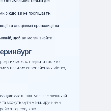
є. Оптимальний термін для
ми. Якщо ви не поспішаєте,
ії та спеціальні пропозиції на
мпаній, щоб ви могли знайти
теринбург
ед них можна виділити тих, хто
ами у великих європейських містах,
 заощаджують ваш час, але зазвичай
 та можуть бути менш зручними.
 рейс з пересадкою.