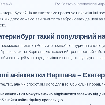
Warsaw)
To:
Koltsovo International Airp
катеринбурга? Наша платформа пропонує найвигідніші про
X). Ми допоможемо вам знайти та забронювати дешеві аві
ною.
атеринбург такий популярний н
 промислове місто в Росії, яке приваблює туристів своєю у
Уральських гір. Варшава, як важливий транспортний хаб, п
 обирають цей маршрут для ділових поїздок, відвідування 
ші авіаквитки Варшава – Єкате
тецтво, але ми спростили його для вас. Ось кілька порад, 
на авіаквитки можуть значно відрізнятися залежно від дня
щоб знайти найвигіднішу пропозицію.