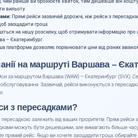
, чим раніше ви бронюєте квиток, тим дешевше він кошту
ти вильоту.
ками:
Прямі рейси зазвичай дорожчі, ніж рейси з пересадка
щоб заощадити гроші.
іться на нашу розсилку, щоб отримувати інформацію про акц
а – Єкатеринбург.
а платформа дозволяє порівнювати ціни від різних авіако
анії на маршруті Варшава – Єка
йси за маршрутом Варшава (WAW) – Єкатеринбург (SVX). Сер
е обслуговування. Зазвичай, рейси виконуються з пересадк
л.
си з пересадками?
з пересадкою залежить від ваших пріоритетів. Прямі рейси
дками можуть бути дешевшими, але вимагають більше часу
те прямий рейс. Якщо ви хочете заощадити гроші, обирайте