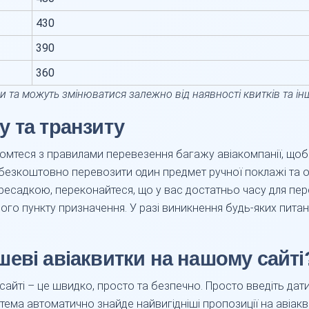
430
390
360
ми та можуть змінюватися залежно від наявності квитків та ін
 та транзиту
мтеся з правилами перевезення багажу авіакомпанії, щоб
 безкоштовно перевозити один предмет ручної поклажі та
ересадкою, переконайтеся, що у вас достатньо часу для пе
го пункту призначення. У разі виникнення будь-яких питан
еві авіаквитки на нашому сайті
айті – це швидко, просто та безпечно. Просто введіть дати
стема автоматично знайде найвигідніші пропозиції на авіа