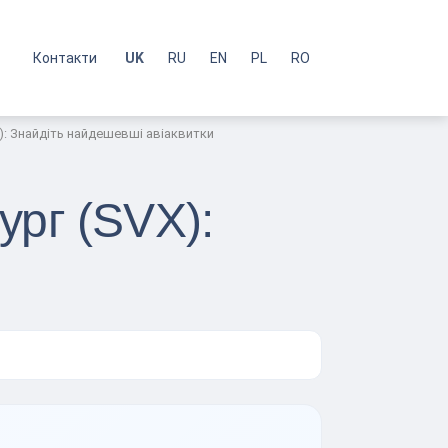
с
Контакти
UK
RU
EN
PL
RO
): Знайдіть найдешевші авіаквитки
рг (SVX):