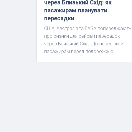
через Близький Схід: як
пасажирам планувати
пересадки
США, Австралія та EASA попереджають
про ризики для рейсів і пересадок
через Близький Схід. Що перевірити
пасажирам перед подорожжю.
ЧИТАТИ ДАЛІ
«
1
2
3
4
5
6
7
8
9
10
»