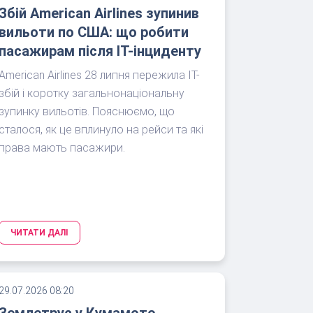
Збій American Airlines зупинив
вильоти по США: що робити
пасажирам після IT-інциденту
American Airlines 28 липня пережила IT-
збій і коротку загальнонаціональну
зупинку вильотів. Пояснюємо, що
сталося, як це вплинуло на рейси та які
права мають пасажири.
ЧИТАТИ ДАЛІ
29.07.2026 08:20
Землетрус у Кумамото