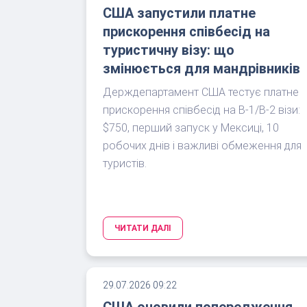
США запустили платне
прискорення співбесід на
туристичну візу: що
змінюється для мандрівників
Держдепартамент США тестує платне
прискорення співбесід на B-1/B-2 візи:
$750, перший запуск у Мексиці, 10
робочих днів і важливі обмеження для
туристів.
ЧИТАТИ ДАЛІ
29.07.2026 09:22
США оновили попередження