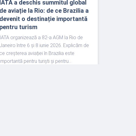
IATA a deschis summitul global
de aviație la Rio: de ce Brazilia a
devenit o destinație importantă
pentru turism
IATA organizează a 82-a AGM la Rio de
Janeiro între 6 și 8 iunie 2026. Explicăm de
ce creșterea aviației în Brazilia este
importantă pentru turiști și pentru...
READ MORE