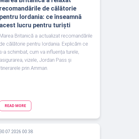
Marea Britanică a relaxat
recomandările de călătorie
pentru Iordania: ce înseamnă
acest lucru pentru turiști
Marea Britanică a actualizat recomandările
de călătorie pentru Iordania. Explicăm ce
s-a schimbat, cum va influența turele,
asigurarea, vizele, Jordan Pass și
itinerarele prin Amman.
READ MORE
30.07.2026 00:38