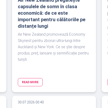
Air New Zealand pregătește
capsulele de somn în clasa
economică: de ce este
important pentru călătoriile pe
distanțe lungi
Air New Zealand promovează Economy
Skynest pentru zboruri ultra-lungi între
Auckland și New York. Ce se știe despre
produs, preț, lansare și semnificație pentru
turiști.
READ MORE
30.07.2026 00:40