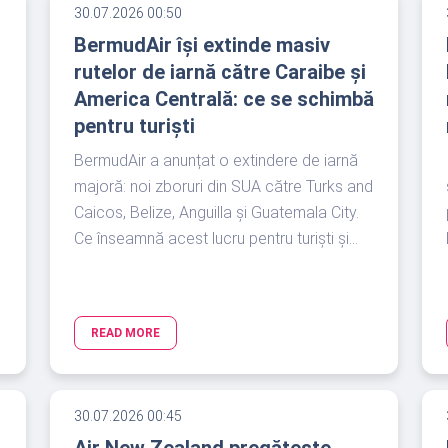
30.07.2026 00:50
BermudAir își extinde masiv
rutelor de iarnă către Caraibe și
America Centrală: ce se schimbă
pentru turiști
BermudAir a anunțat o extindere de iarnă
majoră: noi zboruri din SUA către Turks and
Caicos, Belize, Anguilla și Guatemala City.
Ce înseamnă acest lucru pentru turiști și...
READ MORE
30.07.2026 00:45