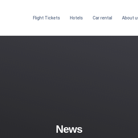
Flight Tickets
Hotels
Car rental
About u
News