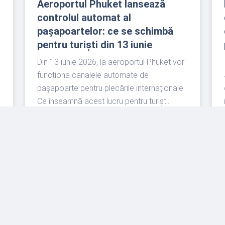
Aeroportul Phuket lansează
controlul automat al
pașapoartelor: ce se schimbă
pentru turiști din 13 iunie
Din 13 iunie 2026, la aeroportul Phuket vor
funcționa canalele automate de
pașapoarte pentru plecările internaționale.
Ce înseamnă acest lucru pentru turiști.
READ MORE