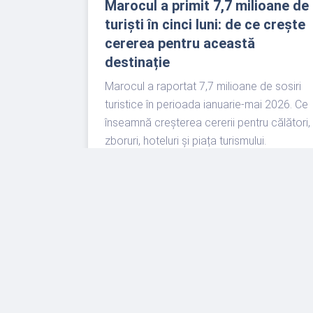
Marocul a primit 7,7 milioane de
turiști în cinci luni: de ce crește
cererea pentru această
destinație
Marocul a raportat 7,7 milioane de sosiri
turistice în perioada ianuarie-mai 2026. Ce
înseamnă creșterea cererii pentru călători,
zboruri, hoteluri și piața turismului.
READ MORE
«
1
2
3
4
5
6
7
8
9
10
»