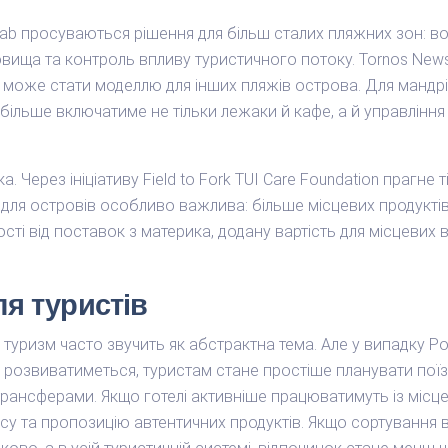
Lab просуваються рішення для більш сталих пляжних зон: в
овища та контроль впливу туристичного потоку. Tornos Ne
ий може стати моделлю для інших пляжів острова. Для мандрі
ільше включатиме не тільки лежаки й кафе, а й управління
 Через ініціативу Field to Fork TUI Care Foundation прагне 
ле для островів особливо важлива: більше місцевих продукт
ті від поставок з материка, додану вартість для місцевих 
я туристів
туризм часто звучить як абстрактна тема. Але у випадку Р
розвиватиметься, туристам стане простіше планувати пої
трансферами. Якщо готелі активніше працюватимуть із міс
ісу та пропозицію автентичних продуктів. Якщо сортування в