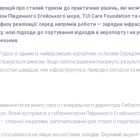
арацій про сталий туризм до практичних рішень, які мо
егіон Південного Егейського моря, TUI Care Foundation та
у фазу реалізації: серед напрямів роботи — зарядна інфр
 нові підходи до сортування відходів в аеропорту і на 
сезоння.
 Родос є одним із найвідоміших курортних островів Середзе
стежується ринком. Якщо пілотні рішення покажуть результа
 зростає швидше, ніж інфраструктура, природні ресурси та 
овлення після візиту свого генерального директора Себасті
ос. Вони зустрілися з губернатором Південного Егейськог
— спільної ініціативи, започаткованої для сталого перетво
стосувалося не лише екологічних заходів. Окремий акцент