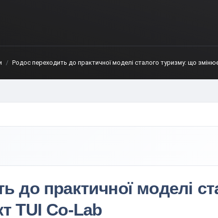
и
Родос переходить до практичної моделі сталого туризму: що змінює
ь до практичної моделі ст
т TUI Co-Lab