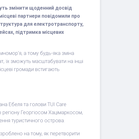
жуть змінити щоденний досвід
 місцеві партнери повідомили про
аструктура для електротранспорту,
рейсах, підтримка місцевих
мномор'я, а тому будь-яка зміна
т, їх зможуть масштабувати на інші
місцеві громади встигають
ана Ебеля та голови TUI Care
о регіону Георгіосом Хацімаркосом,
рення туристичного острова.
 зроблено на тому, як перетворити