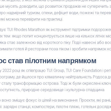
тіше мусять доводити, що розвиток продажів не суперечит
про надмірний туризм, спеки, дефіцит води, пожежі та перев
, які можна перевірити на практиці.
адує TUI Rhodes Marathon як інструмент підтримки подорожей
 тем: якщо попит концентрується лише на кількох літніх мі
ка стає залежною від короткого піку. Події навесні або в
тримати готелі й ресторани поза піком і зробити напрямок 
ос став пілотним напрямком
2022 році як співпрацю TUI Group, TUI Care Foundation і ре
рограму, де йшлося про кліматичну нейтральність Родоса д
у сталу трансформацію острова. Тоді ж були окреслені ключо
доступність, природне середовище і культурна спадщина.
оно зміщує фокус із цілей на виконання. Проєкти, які рані
: зарядні станції, компостери, пілотні пляжі, готельні дослі