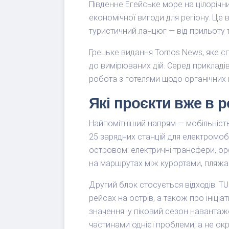
Південне Егейське море на цілоріч
економічної вигоди для регіону. Це
туристичний ланцюг — від прильоту т
Грецьке видання Tornos News, яке с
до вимірюваних дій. Серед приклад
робота з готелями щодо органічних 
Які проєкти вже в р
Найпомітніший напрям — мобільність
25 зарядних станцій для електромоб
островом: електричні трансфери, ор
на маршрутах між курортами, пляжа
Другий блок стосується відходів. TU
рейсах на острів, а також про ініц
значення: у піковий сезон навантаже
частинами однієї проблеми, а не о