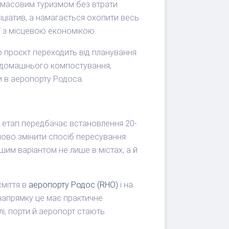
я масовим туризмом без втрати
іціатив, а намагається охопити весь
ії з місцевою економікою.
о проєкт переходить від планування
а домашнього компостування,
и в аеропорту Родоса.
й етап передбачає встановлення 20-
упово змінити спосіб пересування
шим варіантом не лише в містах, а й
сміття в
аеропорту Родос (RHO)
і на
 напрямку це має практичне
лі, порти й аеропорт стають