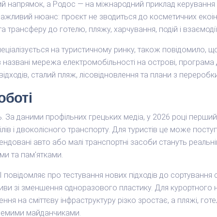
ний напрямок, а Родос — на міжнародний приклад керуванн
 важливий нюанс: проєкт не зводиться до косметичних екоін
а трансферу до готелю, пляжу, харчування, подій і взаємод
пеціалізується на туристичному ринку, також повідомило, щ
ів названі мережа електромобільності на острові, програм
відходів, сталий пляж, лісовідновлення та плани з переробк
оботі
. За даними профільних грецьких медіа, у 2026 році перши
ілів і двоколісного транспорту. Для туристів це може пост
ендовані авто або малі транспортні засоби стануть реальні
ми та пам'ятками.
I повідомляє про тестування нових підходів до сортування 
іативи зі зменшення одноразового пластику. Для курортного
ння на сміттєву інфраструктуру різко зростає, а пляжі, готе
кремими майданчиками.