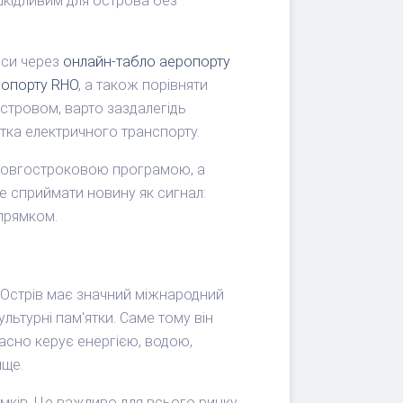
 шкідливим для острова без
йси через
онлайн-табло аеропорту
еропорту RHO
, а також порівняти
стровом, варто заздалегідь
тка електричного транспорту.
є довгостроковою програмою, а
е сприймати новину як сигнал:
прямком.
 Острів має значний міжнародний
льтурні пам'ятки. Саме тому він
часно керує енергією, водою,
ище.
мків. Це важливо для всього ринку,