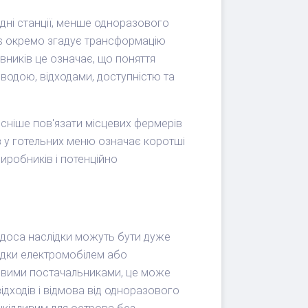
одні станції, менше одноразового
ws окремо згадує трансформацію
вників це означає, що поняття
 водою, відходами, доступністю та
тісніше пов'язати місцевих фермерів
ів у готельних меню означає коротші
виробників і потенційно
одоса наслідки можуть бути дуже
здки електромобілем або
цевими постачальниками, це може
ідходів і відмова від одноразового