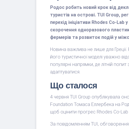
Родос робить новий крок від декл
туристів на острові. TUI Group, р
перехід ініціативи Rhodes Co-Lab 
скорочення одноразового пластику,
фермерів та розвиток подій у між
Новина важлива не лише для Греції.
його туристичної моделі уважно від
популярні напрямки, де літній попит
адаптуватися.
Що сталося
4 червня TUI Group опублікувала он
Foundation Томаса Еллербека на Род
щоб оцінити прогрес Rhodes Co-Lab 
За повідомленням TUI, обговорення 