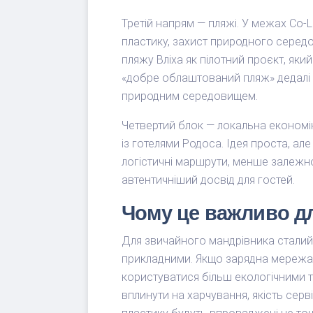
Третій напрям — пляжі. У межах Co-
пластику, захист природного серед
пляжу Вліха як пілотний проєкт, як
«добре облаштований пляж» дедалі б
природним середовищем.
Четвертий блок — локальна економіка.
із готелями Родоса. Ідея проста, а
логістичні маршрути, менше залежнос
автентичніший досвід для гостей.
Чому це важливо дл
Для звичайного мандрівника сталий 
прикладними. Якщо зарядна мережа 
користуватися більш екологічними 
вплинути на харчування, якість серв