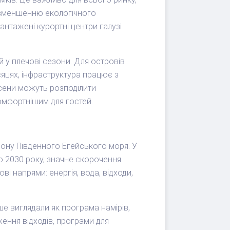
ь зменшенню екологічного
антажені курортні центри галузі
 у плечові сезони. Для островів
сяцях, інфраструктура працює з
осени можуть розподілити
комфортнішим для гостей.
гіону Південного Егейського моря. У
о 2030 року, значне скорочення
ві напрями: енергія, вода, відходи,
ше виглядали як програма намірів,
дження відходів, програми для