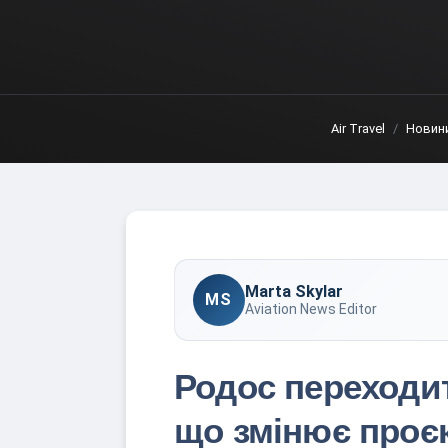
Air Travel
Новин
Marta Skylar
MS
Aviation News Editor
Родос переходит
що змінює проєк