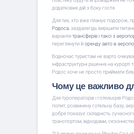
пластику будуть впроваджені не точ
додаткових дій з боку гостя.
Для тих, хто вже планує подорож, 
Родоса
, заздалегідь вирішити питан
варіанти
трансферів і таксі з аероп
переглянути й
оренду авто в аероп
Водночас туристам не варто очікува
інфраструктурні рішення на курорт
Родос хоче не просто приймати біл
Чому це важливо д
Для туроператорів і готельєрів Ро
попит, розвинену готельну базу, аер
добре показує складність сучасного
транспортом, відходами, сезонністю
TUI прямо позиціонує Rhodes Co-Lab