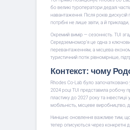
бо великі туроператори дедалі час
навантаження. Після років дискусій 
потрібні не лише звіти, а й приклади
Окремий вимір — сезонність. TUI зг
Середземномор'я це одна з ключових
перевантаженням, а місцева економі
туристичний потік рівномірніше, під
Контекст: чому Род
Rhodes Co-Lab було започатковано у 
2024 році TUI представила робочу п
пластику до 2027 року та інвестиції 
мобільність, місцеве виробництво, 
Нинішнє оновлення важливе тим, що в
тепер описуються через конкретні дії