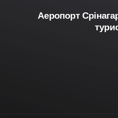
Аеропорт Срінага
тури