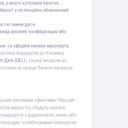
а, у якого купували квиток.
 Airport у потенційно обмежений
істю зміни дати.
иклад весілля, конференцію або
ї та офіційні канали аеропорту.
 Частина маршрутів до Кашміру
т Делі (DEL)
і, перед виїздом до
е допомагає краще бачити загальну
трьома типовими ефектами. Перший -
ести відпустку і будуть шукати
ти маршрути з додатковою ніччю або
переїздів і комбінованих маршрутів