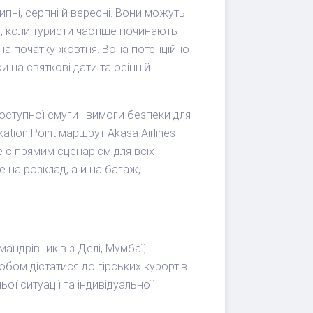
ипні, серпні й вересні. Вони можуть
ю, коли туристи частіше починають
на початку жовтня. Вона потенційно
и на святкові дати та осінній
ступної смуги і вимоги безпеки для
ation Point маршрут Akasa Airlines
 є прямим сценарієм для всіх
 на розклад, а й на багаж,
мандрівників з Делі, Мумбаї,
бом дістатися до гірських курортів.
ї ситуації та індивідуальної