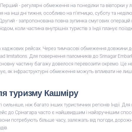
. Перший - регулярні обмеження на понеділки та вівторки у л
 на інші дні тижня, особливо на п'ятницю, суботу та неділ
Другий - запропонована повна зупинка смугових операцій 
іодом, коли частина внутрішніх туристів з Індії планує поїздк
 хаджових рейсах. Через тимчасові обмеження довжини до
d limitations. Для повернення паломників до Srinagar Embark
сновну частину багажу довелося перевозити окремо. Це не
зує, як інфраструктурні обмеження можуть впливати не лише
ля туризму Кашміру
сильніше, ніж багато інших туристичних регіонів Індії. Для 
рейс до Срінагара часто є найшвидшим і найзручнішим спосо
вони потребують більше часу, залежать від погоди, дорожньо
дів.