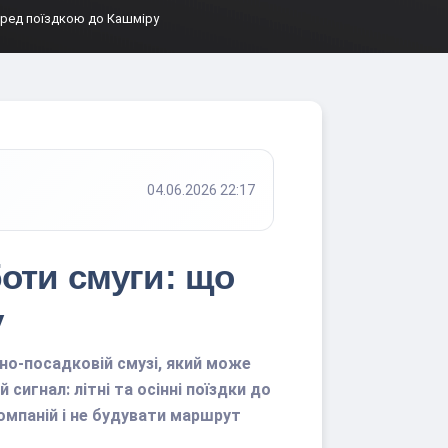
еред поїздкою до Кашміру
04.06.2026 22:17
оти смуги: що
у
тно-посадковій смузі, який може
сигнал: літні та осінні поїздки до
омпаній і не будувати маршрут