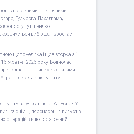
rport є головними повітряними
агара, Гулмарга, Пахалгама,
и аеропорту тут швидко
скорочується вибір дат, зростає
ною щопонеділка і щовівторка з 1
о 16 жовтня 2026 року. Водночас
оприлюднені офіційними каналами
rport і своїх авіакомпаній.
нують за участі Indian Air Force. У
визначені дні, перенесення вильотів
рних операцій, якщо остаточний