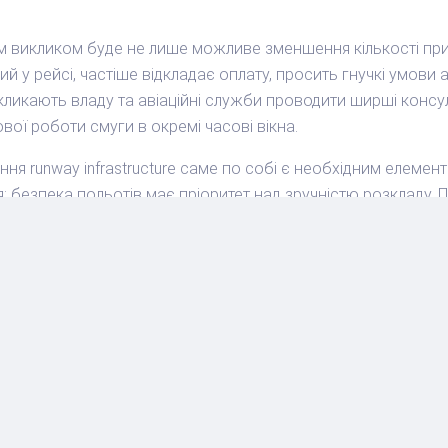
им викликом буде не лише можливе зменшення кількості приб
ий у рейсі, частіше відкладає оплату, просить гнучкі умови
кликають владу та авіаційні служби проводити ширші консул
вої роботи смуги в окремі часові вікна.
ня runway infrastructure саме по собі є необхідним елементо
 безпека польотів має пріоритет над зручністю розкладу. П
графік і чи зможуть авіакомпанії перебудувати частоту так
 Airport - це новина, яку туристам до Кашміру варто врахов
ний. Найбільший ризик стосується рейсів у понеділок і вів
зглядається повне закриття смуги до 16 жовтня. Для мандрі
дто щільні стикування, тримати зв'язок з авіакомпанією і п