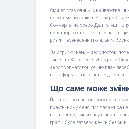
Сюжет став одним із найважливіших т
воротами до долини Кашміру. Саме ч
Сонмарга, на озеро Дал та інші поп
перетворюються не лише на авіаційн
ризик перенесення готельних броню
За оприлюдненим аеропортом попере
липня до 30 вересня 2026 року. Окр
аеропорт наголошує, що план переб
після формального затвердження, а п
Що саме може зміни
Йдеться про планові роботи на смузі
практичному сенсі для пасажира це 
на інші дати, зміни часу відправлен
графік буде затверджений без змін.