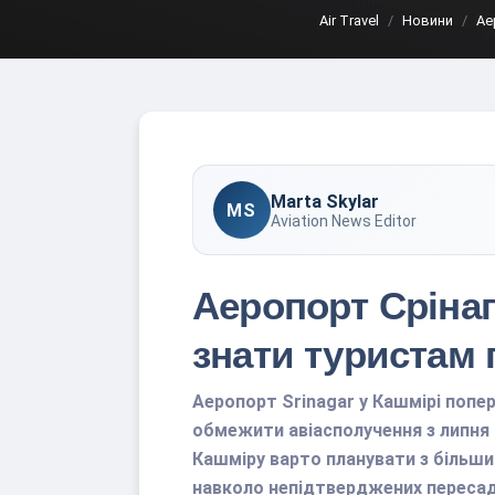
Air Travel
Новини
Ае
Marta Skylar
MS
Aviation News Editor
Аеропорт Сріна
знати туристам 
Аеропорт Srinagar у Кашмірі попе
обмежити авіасполучення з липня д
Кашміру варто планувати з більши
навколо непідтверджених пересад