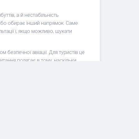
уттів, а й нестабільність
 або обирає інший напрямок. Саме
ьтації і, якщо можливо, шукати
м безпечної авіації. Для туристів це
итання полягає в тому, наскільки
, щоб мінімізувати удар по
увати вже зараз, навіть якщо
торок з липня до вересня, а також
вників найкраща стратегія проста:
еревіряти лише офіційні оновлення.