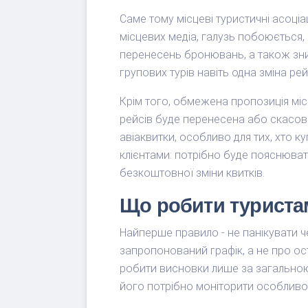
Саме тому місцеві туристичні асоці
місцевих медіа, галузь побоюється,
перенесень бронювань, а також знизи
групових турів навіть одна зміна ре
Крім того, обмежена пропозиція міс
рейсів буде перенесена або скасован
авіаквитки, особливо для тих, хто к
клієнтами: потрібно буде пояснюват
безкоштовної зміни квитків.
Що робити туристам
Найперше правило - не панікувати ч
запропонований графік, а не про ос
робити висновки лише за загальною 
його потрібно моніторити особливо