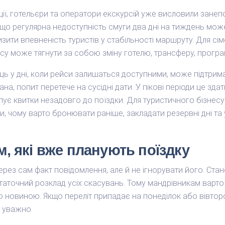
ації, готельєри та оператори екскурсій уже висловили зане
 що регулярна недоступність смуги два дні на тиждень мо
ти впевненість туристів у стабільності маршруту. Для сіме
йсу може тягнути за собою зміну готелю, трансферу, програ
ць у дні, коли рейси залишаться доступними, може підтрим
а, попит перетече на сусідні дати. У пікові періоди це здат
упує квитки незадовго до поїздки. Для туристичного бізнес
и, чому варто бронювати раніше, закладати резервні дні т
, які вже планують поїздку
ерез сам факт повідомлення, але й не ігнорувати його. Ста
таточний розклад усіх скасувань. Тому мандрівникам варто 
новиною. Якщо переліт припадає на понеділок або вівторок
 уважно.