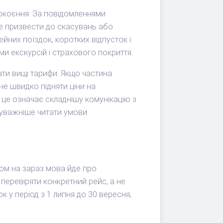
покоєння. За повідомленнями
же призвести до скасувань або
йних поїздок, коротких відпусток і
ми екскурсій і страхового покриття.
ати вищі тарифи. Якщо частина
не швидко підняти ціни на
у це означає складнішу комунікацію з
а уважніше читати умови
ном на зараз мова йде про
перевіряти конкретний рейс, а не
 у період з 1 липня до 30 вересня,