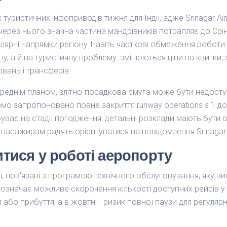
уристичних інфоприводів тижня для Індії, адже Srinagar Ai
ерез нього значна частина мандрівників потрапляє до Срін
улярні напрямки регіону. Навіть часткові обмеження робот
у, а й на туристичну проблему: змінюються ціни на квитки, 
вань і трансферів.
днім планом, злітно-посадкова смуга може бути недоступ
емо запропоновано повне закриття runway operations з 1 д
уває на стадії погодження: детальні розклади мають бути 
асажирам радять орієнтуватися на повідомлення Srinagar Ai
тися у роботі аеропорту
, пов'язані з програмою технічного обслуговування, яку вико
означає можливе скорочення кількості доступних рейсів у 
ня або прибуття, а в жовтні - ризик повної паузи для регуля