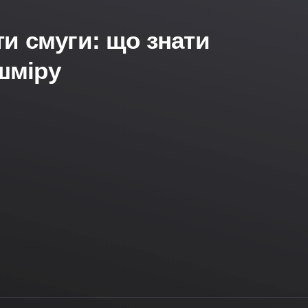
и смуги: що знати
шміру