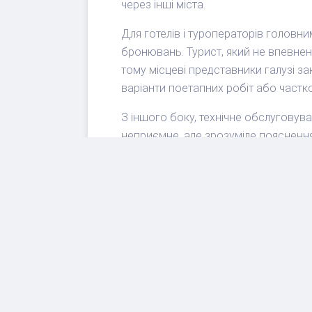
через інші міста.
Для готелів і туроператорів головн
бронювань. Турист, який не впевнен
тому місцеві представники галузі за
варіанти поетапних робіт або частко
З іншого боку, технічне обслуговуван
неприємне, але зрозуміле пояснення:
завчасно ринок отримає остаточний 
пасажирах.
Висновок
Запропоновані обмеження в Srinagar
остаточний розклад ще не затвердже
поїздок на початку жовтня, коли ро
бронювати гнучко, не планувати зана