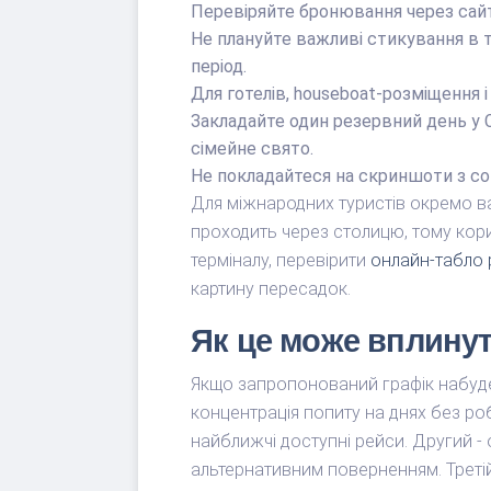
Перевіряйте бронювання через сайт 
Не плануйте важливі стикування в то
період.
Для готелів, houseboat-розміщення 
Закладайте один резервний день у С
сімейне свято.
Не покладайтеся на скриншоти з соц
Для міжнародних туристів окремо ва
проходить через столицю, тому кори
терміналу, перевірити
онлайн-табло 
картину пересадок.
Як це може вплинут
Якщо запропонований графік набуде
концентрація попиту на днях без роб
найближчі доступні рейси. Другий -
альтернативним поверненням. Третій