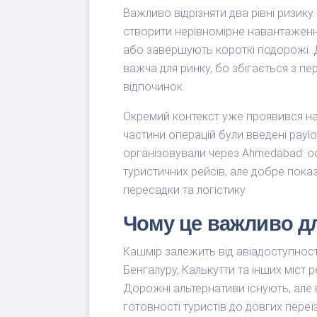
Важливо відрізняти два рівні ризику
створити нерівномірне навантаження
або завершують короткі подорожі. 
важча для ринку, бо збігається з пер
відпочинок.
Окремий контекст уже проявився на
частини операцій були введені payloa
організовували через Ahmedabad: о
туристичних рейсів, але добре пока
пересадки та логістику.
Чому це важливо д
Кашмір залежить від авіадоступності 
Бенгалуру, Калькутти та інших міст 
Дорожні альтернативи існують, але 
готовності туристів до довгих переїз