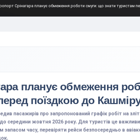
ропорт Срінагара планує обмеження роботи смуги: що знати туристам п
гара планує обмеження роб
перед поїздкою до Кашмір
редив пасажирів про запропонований графік робіт на злі
о середини жовтня 2026 року. Для туристів це важливий 
м запасом часу, перевіряти рейси безпосередньо в авіак
ок.