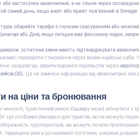
або застосунок авіакомпанії, а не тільки через посередник
й самий день, якщо виліт або приліт пов'язаний зі Srinagar
і турів обирайте тарифи з гнучким скасуванням або можлив
рінагарі або Делі, якщо поїздка має фіксовану подію, напр
мереж: остаточні зміни мають підтверджувати авіакомпані
жливо перевірити стикування через великі індійські хаби.
сно заздалегідь звірити варіанти перельотів через
аеропор
рейсів DEL
. Це не замінює інформацію від авіакомпанії, ал
и на ціни та бронювання
 чинності, туристичний ринок Кашміру може зіткнутися з 
іт. Це особливо ймовірно для туристів, які не можуть перен
 обережність туроператорів, які можуть почати пропонува
 - підвищена увага до наземної логістики, зокрема довших 