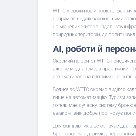
WTTC у своїй новій повістці фактич
напрямків дедалі важливішими стають
на місцевих жителів і здатність ін
природних територій, де попит швид
AI, роботи й персон
Окремий пріоритет WTTC присвячений
вже не модна тема, а практичний інс
автоматизована підтримка клієнтів,
Водночас WTTC окремо виділяє кадри,
лише на автоматизацію. Туризм зал
готель має сучасну систему бронюван
авіакомпанія добре прогнозує попит
Для мандрівників це означає два па
бронювання, підтримка, персональні