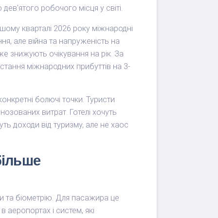
дев'ятого робочого місця у світі.
ршому кварталі 2026 року міжнародні
ня, але війна та напруженість на
же знижують очікування на рік. За
остання міжнародних прибуттів на 3-
конкретні болючі точки. Туристи
гнозованих витрат. Готелі хочуть
уть доходи від туризму, але не хаос
більше
 та біометрію. Для пасажира це
 аеропортах і систем, які