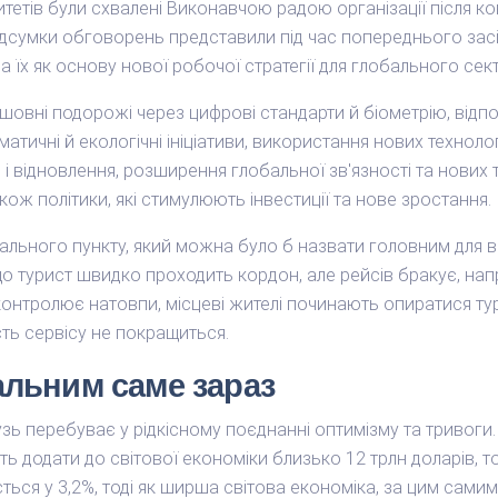
тетів були схвалені Виконавчою радою організації після ко
ідсумки обговорень представили під час попереднього засід
 їх як основу нової робочої стратегії для глобального секто
зшовні подорожі через цифрові стандарти й біометрію, відп
атичні й екологічні ініціативи, використання нових технолог
 і відновлення, розширення глобальної зв'язності та нових
також політики, які стимулюють інвестиції та нове зростання.
льного пункту, який можна було б назвати головним для всі
о турист швидко проходить кордон, але рейсів бракує, на
 контролює натовпи, місцеві жителі починають опиратися ту
сть сервісу не покращиться.
альним саме зараз
узь перебуває у рідкісному поєднанні оптимізму та тривог
ть додати до світової економіки близько 12 трлн доларів, 
ться у 3,2%, тоді як ширша світова економіка, за цим самим