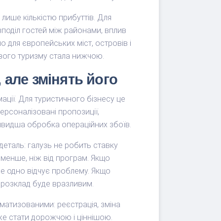
лише кількістю прибуттів. Для
зподіл гостей між районами, вплив
 для європейських міст, островів і
ового туризму стала нижчою.
, але змінять його
ації. Для туристичного бізнесу це
ерсоналізовані пропозиції,
 швидша обробка операційних збоїв.
деталь: галузь не робить ставку
менше, ніж від програм. Якщо
усе одно відчує проблему. Якщо
 розклад буде вразливим.
оматизованими: реєстрація, зміна
же стати дорожчою і ціннішою.