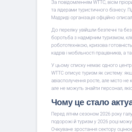
За повідомленням WTTC, вісім пріори
та лідерами туристичного бізнесу. П
Мадриді організація офіційно описала
До переліку увійшли безпечні та бе
боротьба з надмірним туризмом, клім
робототехнікою, кризова готовність
кадрів і мобільності працівників, а 
У цьому списку немає одного центра
WTTC описує туризм як систему: якщ
авіасполучення росте, але місто не
але не можуть знайти персонал, які
Чому це стало акту
Перед літнім сезоном 2026 року гал
подорожі й туризм у 2026 році можу
Очікуване зростання сектору оцінює