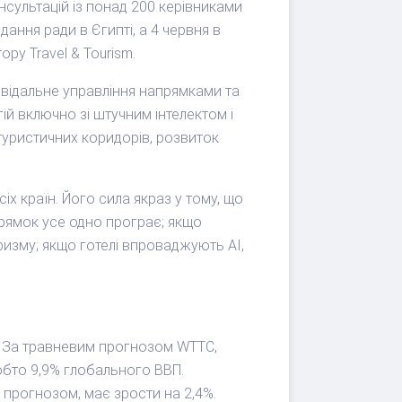
нсультацій із понад 200 керівниками
ання ради в Єгипті, а 4 червня в
ру Travel & Tourism.
овідальне управління напрямками та
ій включно зі штучним інтелектом і
 туристичних коридорів, розвиток
х країн. Його сила якраз у тому, що
прямок усе одно програє; якщо
ризму; якщо готелі впроваджують AI,
и. За травневим прогнозом WTTC,
тобто 9,9% глобального ВВП.
 прогнозом, має зрости на 2,4%.