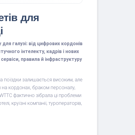
етів для
і
 для галузі: від цифрових кордонів
тучного інтелекту, кадрів і нових
 сервіси, правила й інфраструктуру
на поїздки залишається високим, але
 на кордонах, браком персоналу,
WTTC фактично зібрала ці проблеми
елі, круїзні компанії, туроператорів,