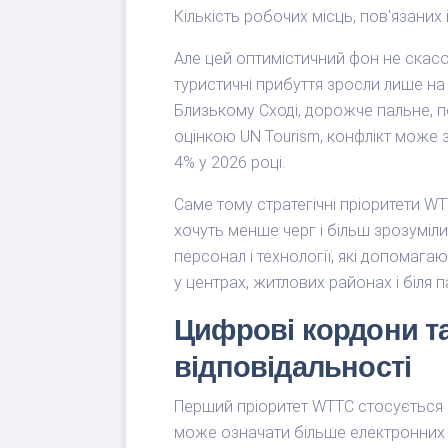
Кількість робочих місць, пов'язаних
Але цей оптимістичний фон не скасо
туристичні прибуття зросли лише на 
Близькому Сході, дорожче пальне, п
оцінкою UN Tourism, конфлікт може 
4% у 2026 році.
Саме тому стратегічні пріоритети WT
хочуть менше черг і більш зрозуміли
персонал і технології, які допомага
у центрах, житлових районах і біля п
Цифрові кордони та
відповідальності
Перший пріоритет WTTC стосується 
може означати більше електронних д