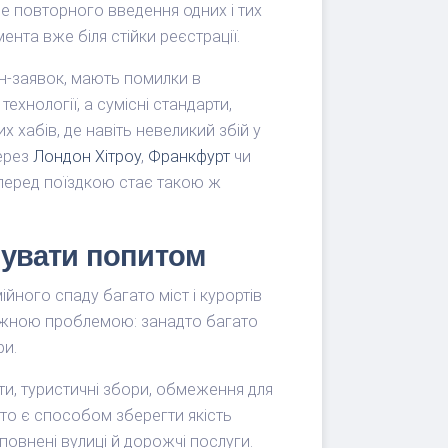
 повторного введення одних і тих
нта вже біля стійки реєстрації.
йн-заявок, мають помилки в
ехнології, а сумісні стандарти,
 хабів, де навіть невеликий збій у
через
Лондон Хітроу
,
Франкфурт
чи
в перед поїздкою стає такою ж
рувати попитом
йного спаду багато міст і курортів
лежною проблемою: занадто багато
ри.
ти, туристичні збори, обмеження для
сто є способом зберегти якість
повнені вулиці й дорожчі послуги.