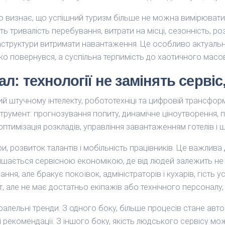
но визнає, що успішний туризм більше не можна вимірювати 
 тривалість перебування, витрати на місці, сезонність, ро
фраструктури витримати навантаження. Це особливо актуально
ко повернувся, а суспільна терпимість до хаотичного мас
ал: технології не замінять сервіс
 штучному інтелекту, робототехніці та цифровій трансформ
трумент: прогнозування попиту, динамічне ціноутворення, п
 оптимізація розкладів, управління завантаженням готелів і
 розвиток талантів і мобільність працівників. Це важлива 
ишається сервісною економікою, де від людей залежить не 
ня, але бракує покоївок, адміністраторів і кухарів, гість 
, але не має достатньо екіпажів або технічного персоналу,
ралельні тренди. З одного боку, більше процесів стане авт
 рекомендації. З іншого боку, якість людського сервісу мо