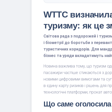
WTTC визначила 
туризму: як це з
Світова рада з подорожей і туризм
і біометрії до боротьби з переван
туристичних коридорів. Для мандрі
бізнес та уряди вкладатимуть на
Новина важлива тому, що туризм одн
пасажири частіше стикаються з дор
новими цифровими вимогами та супе
в єдину карту ризиків і рішень для п
технологічні платформи, прокат авто 
Що саме оголосил