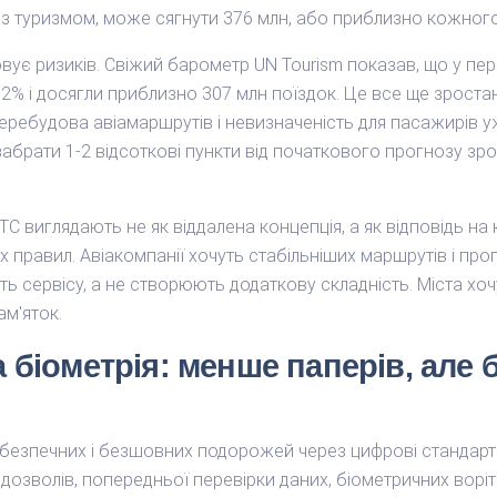
 із туризмом, може сягнути 376 млн, або приблизно кожного 
вує ризиків. Свіжий барометр UN Tourism показав, що у пе
2% і досягли приблизно 307 млн поїздок. Це все ще зростан
еребудова авіамаршрутів і невизначеність для пасажирів у
забрати 1-2 відсоткові пункти від початкового прогнозу зр
TC виглядають не як віддалена концепція, а як відповідь на 
х правил. Авіакомпанії хочуть стабільніших маршрутів і про
ють сервісу, а не створюють додаткову складність. Міста хоч
ам'яток.
 біометрія: менше паперів, але 
безпечних і безшовних подорожей через цифрові стандарти
озволів, попередньої перевірки даних, біометричних воріт в