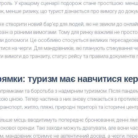
оль. У кращому сценарії подорож стане простішою: менше
, менше ризику, що турист дізнається про вимогу до докуме
же створити новий бар'єр для людей, які не звикли до онла
аїн із різними вимогами. Тому для ринку важливі не просто т
нали допомоги. Це особливо стосується великих пересадкових
ся на черги. Для мандрівників, які планують стикування 
яти вимоги до транзиту, статус рейсу та правила документі
ямки: туризм має навчитися ке
апрямками та боротьба з надмірним туризмом. Після пандемі
якою ціною. Тепер частина з них знову стикається з проти
 транспорт, житло, пляжі, природні території та історичні цент
більше місць вводитимуть попереднє бронювання, денні лімі
окової оренди. Такі заходи можуть дратувати, але вони ча
м, мандрівник отримує не автентичний досвід, а черги, пере