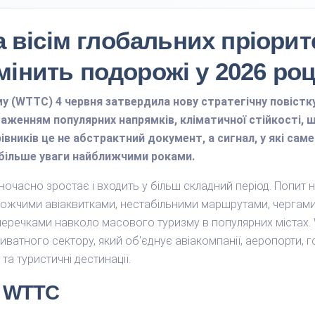
вісім глобальних пріорит
мінить подорожі у 2026 роц
у (WTTC) 4 червня затвердила нову стратегічну повістку
таженням популярних напрямків, кліматичної стійкості, ш
вників це не абстрактний документ, а сигнал, у які саме
йбільше уваги найближчими роками.
очасно зростає і входить у більш складний період. Попит 
ожчими авіаквитками, нестабільними маршрутами, чергами
речками навколо масового туризму в популярних містах. 
риватного сектору, який об'єднує авіакомпанії, аеропорти, гот
та туристичні дестинації.
а WTTC