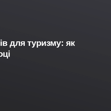
в для туризму: як
оці