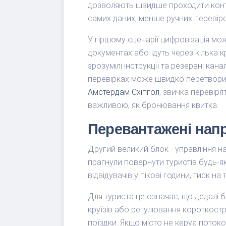
дозволяють швидше проходити контр
самих даних, менше ручних перевірок
У гіршому сценарії цифровізація мо
документах або їдуть через кілька кр
зрозумілі інструкції та резервні ка
перевірках може швидко перетворити
Амстердам Схіпгол
, звичка перевір
важливою, як бронювання квитка.
Перевантажені напр
Другий великий блок - управління н
прагнули повернути туристів будь-
відвідувачів у пікові години, тиск на
Для туриста це означає, що дедалі 
круїзів або регулювання короткостр
поїздки. Якщо місто не керує потоко