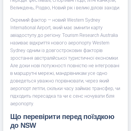
періоди: фестивалі, спортивні події, літні канікули,
Великдень, Різдво, Новий рік і великі ділові заходи.
Окремий фактор — новий Western Sydney
International Airport, який має змінити карту
авіадоступу до регіону. Tourism Research Australia
називає відкриття нового аеропорту Western
Sydney одним із довгострокових факторів
зростання австралійської туристичної економіки.
Але доки нові потужності повністю не інтегровані
в маршрутні мережі, мандрівникам усе одно
доведеться уважно порівнювати, через який
аеропорт летіти, скільки часу займає трансфер, чи
підходить пересадка та чи є сенс ночувати біля
аеропорту.
Що перевірити перед поїздкою
до NSW