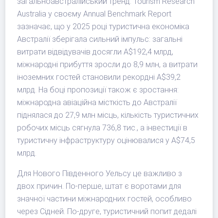
загальноавстралійський тренд. Tourism Research
Australia у своєму Annual Benchmark Report
зазначає, що у 2025 році туристична економіка
Австралії зберігала сильний імпульс: загальні
витрати відвідувачів досягли A$192,4 млрд,
міжнародні прибуття зросли до 8,9 млн, а витрати
іноземних гостей становили рекордні A$39,2
млрд. На боці пропозиції також є зростання:
міжнародна авіаційна місткість до Австралії
піднялася до 27,9 млн місць, кількість туристичних
робочих місць сягнула 736,8 тис., а інвестиції в
туристичну інфраструктуру оцінювалися у A$74,5
млрд.
Для Нового Південного Уельсу це важливо з
двох причин. По-перше, штат є воротами для
значної частини міжнародних гостей, особливо
через Сідней. По-друге, туристичний попит дедалі