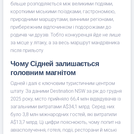
більше розподіляється між великими подіями,
короткими міськими поїздками, гастрономією,
природними маршрутами, винними регіонами,
прибережним відпочинком і подорожами до
родичів чи друзів. Тобто конкуренція йде не лише
за місце у літаку, а за весь маршрут мандрівника
після прильоту.
Чому Сідней залишається
головним магнітом
Сідней і далі є ключовим туристичним центром
штату. За даними Destination NSW за рік до грудня
2025 року, місто прийняло 66,4 млн відвідувачів із
загальними витратами A$34,1 млрд. Серед них
було 3,8 млн міжнародних гостей, які витратили
A$13,7 млрд. Ці цифри пояснюють, чому попит на
авіасполучення, готелі, події, ресторани й міські