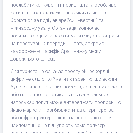
послабити конкурентні позиції штату, особливо
коли інші австралійські напрямки активніше
борються за події, авіарейси, інвестиції та
міжнародну увагу. Організація водночас
позитивно оцінила заходи, які знижують витрати
на пересування всередині штату, зокрема
замороження тарифів Opal і нижчу межу
дорожнього toll cap.
Для туриста це означає просту річ: рекордні
цифри не слід сприймати як гарантію, що всюди
буде більше доступних номерів, дешевших рейсів
або простішої логістики. Навпаки, у сильних
напрямках попит може випереджати пропозицію.
Якщо маркетингові бюджети, авіапартнерства
або інфраструктурні рішення сповільнюються,
найпомітніше це відчувають саме популярні