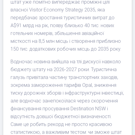
штат уже помітно випереджає проміжні цілі
власної Visitor Economy Strategy 2035, яка
передбачає зростання туристичних витрат до
A$91 млрд на рік, появу близько 40 тис. нових
готельних номерів, збільшення авіаційної
місткості на 8,5 млн місць і створення приблизно
150 тис. додаткових робочих місць до 2035 року.
Водночас новина вийшла на тлі дискусії навколо
бюджету штату на 2026-2027 роки. Туристична
галузь привітала частину транспортних заходів,
зокрема замороження тарифів Opal, зниження
тиску дорожніх зборів і інфраструктурні інвестиції,
але водночас занепокоїлася через скорочення
фінансування просування Destination NSW і
відсутність довшої бюджетної визначеності.
Саме це робить рекорд не просто красивою
статистикою, а важливим тестом: чи зможе штат