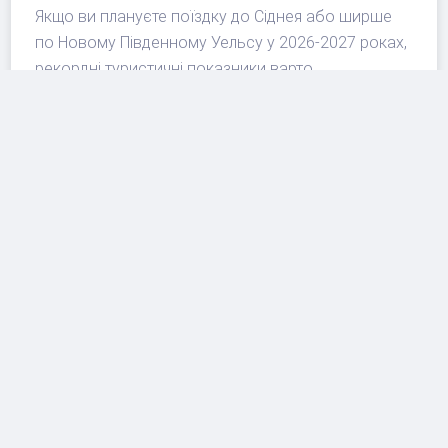
Якщо ви плануєте поїздку до Сіднея або ширше
по Новому Південному Уельсу у 2026-2027 роках,
рекордні туристичні показники варто
перетворити на практичний чеклист. Насамперед
перевірте сезонність: австралійське літо
припадає на грудень-лютий, але високий попит
може виникати й навколо великих подій, шкільних
канікул та міжнародних конференцій. Далі
порівняйте повну вартість маршруту, а не лише
авіаквитки. У сильні дати готелі, оренда авто й
трансфери можуть суттєво змінити бюджет.
Перевірте актуальний статус рейсу й термінал
перед виїздом до аеропорту.
Бронюйте готелі в Сіднеї або біля SYD
заздалегідь, якщо приліт пізній або виліт ранній.
Для регіональних маршрутів закладайте запас
часу на дороги, відпочинок після перельоту й