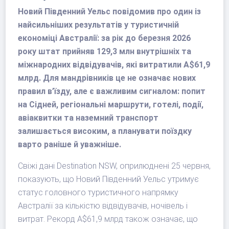
Новий Південний Уельс повідомив про один із
найсильніших результатів у туристичній
економіці Австралії: за рік до березня 2026
року штат прийняв 129,3 млн внутрішніх та
міжнародних відвідувачів, які витратили A$61,9
млрд. Для мандрівників це не означає нових
правил в’їзду, але є важливим сигналом: попит
на Сідней, регіональні маршрути, готелі, події,
авіаквитки та наземний транспорт
залишається високим, а планувати поїздку
варто раніше й уважніше.
Свіжі дані Destination NSW, оприлюднені 25 червня,
показують, що Новий Південний Уельс утримує
статус головного туристичного напрямку
Австралії за кількістю відвідувачів, ночівель і
витрат. Рекорд A$61,9 млрд також означає, що