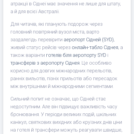
атракції в Сіднеї має значення не лише для штату,
а й для всієї Австралії.
Для читачів, які планують подорож через
головний повітряний вузол міста, варто
заздалегідь перевірити
аеропорт Сідней (SYD)
,
живий статус рейсів через
онлайн-табло Сіднея
, а
також варіанти
готелів біля аеропорту SYD
і
трансферів з аеропорту Сіднея
. Це особливо
корисно для довгих міжнародних перельотів,
ранніх вильотів, пізніх прильотів або пересадок
між внутрішніми й міжнародними сегментами.
Сильний попит не означає, що Сідней стає
недоступним. Але він підвищує важливість часу
бронювання. У періоди великих подій, шкільних
канікул, святкових вихідних або круїзних днів ціни
на готелі й трансфери можуть реагувати швидше,