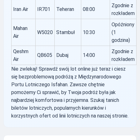
Zgodnie z
Iran Air
IR701
Teheran
08:00
rozkładem
Opóźniony
Mahan
W5020
Stambuł
10:30
(1
Air
godzina)
Qeshm
Zgodnie z
QB605
Dubaj
14:00
Air
rozkładem
Nie zwlekaj! Sprawdź swój lot online już teraz i ciesz
się bezproblemową podróżą z Międzynarodowego
Portu Lotniczego Isfahan. Zawsze chętnie
pomożemy Ci sprawić, by Twoja podróż była jak
najbardziej komfortowa i przyjemna. Szukaj tanich
biletów lotniczych, popularnych kierunków i
korzystnych ofert od linii lotniczych na naszej stronie.