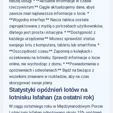
naszej usługi: * **Aktualne informacje w czasie
rzeczywistym:** Ciągle aktualizujemy dane, abyś
zawsze miał najświeższe informacje o locie. *
**Wygodny interfejs:** Nasza tablica została
zaprojektowana z myślą o potrzebach użytkowników,
dlatego jest prosta i intuicyjna. * **Dostępność z
każdego urządzenia:** Możesz sprawdzić status
swojego lotu z komputera, tabletu lub smartfona. *
**Oszczędność czasu:** Zapomnij o kolejkach i
oczekiwaniu na lotnisku. Sprawdź informacje o locie
online, nie wychodząc z domu. * **Powiadomienia o
opóźnieniach i odwołaniach:** Bądź na bieżąco z
wszelkimi zmianami w rozkładzie, aby na czas
skorygować swoje plany.
Statystyki opóźnień lotów na
lotnisku Isfahan (za ostatni rok)
W ciągu ostatniego roku w Międzynarodowym Porcie
Lotniczym Isfahan odnotowano około 15% opóźnień