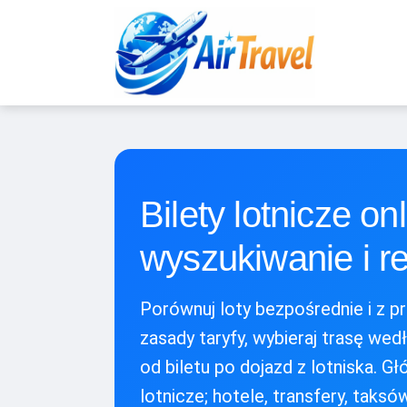
Bilety lotnicze o
wyszukiwanie i r
Porównuj loty bezpośrednie i z p
zasady taryfy, wybieraj trasę wed
od biletu po dojazd z lotniska. Gł
lotnicze; hotele, transfery, tak