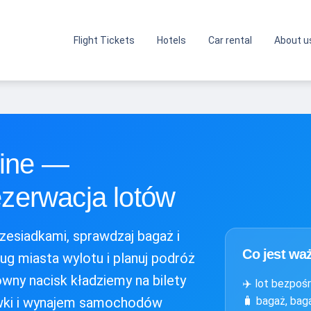
Flight Tickets
Hotels
Car rental
About u
nline —
ezerwacja lotów
rzesiadkami, sprawdzaj bagaż i
Co jest wa
ług miasta wylotu i planuj podróż
ówny nacisk kładziemy na bilety
✈️ lot bezpoś
sówki i wynajem samochodów
🧳 bagaż, bag