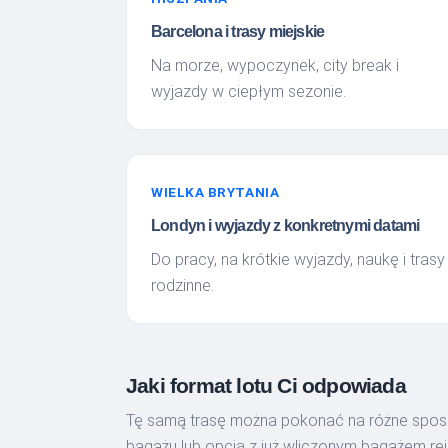
Barcelona i trasy miejskie
Na morze, wypoczynek, city break i
wyjazdy w ciepłym sezonie.
WIELKA BRYTANIA
Londyn i wyjazdy z konkretnymi datami
Do pracy, na krótkie wyjazdy, naukę i trasy
rodzinne.
Jaki format lotu Ci odpowiada
Tę samą trasę można pokonać na różne sposob
bagażu lub opcją z już wliczonym bagażem re