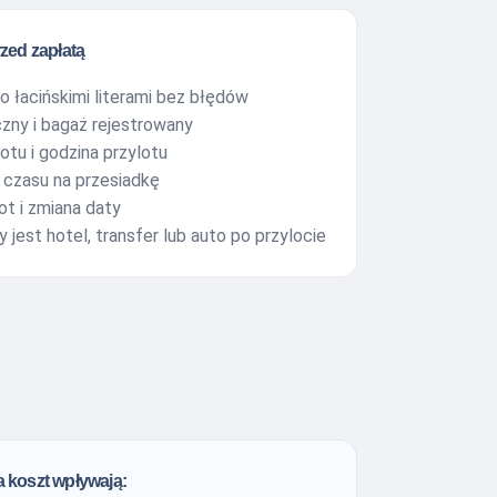
rzed zapłatą
ko łacińskimi literami bez błędów
zny i bagaż rejestrowany
lotu i godzina przylotu
s czasu na przesiadkę
ot i zmiana daty
 jest hotel, transfer lub auto po przylocie
a koszt wpływają: