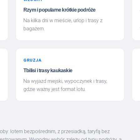
Rzym i popularne krótkie podróże
Na kilka dni w mieście, urlop i trasy z
bagażem.
GRUZJA
Tbilisi i trasy kaukaskie
Na wyjazd miejski, wypoczynek i trasy,
gdzie ważny jest format lotu.
y: lotem bezpośrednim, z przesiadką, taryfą bez
jestrowanym. Wygodny wybór zależy od typu podróży, a