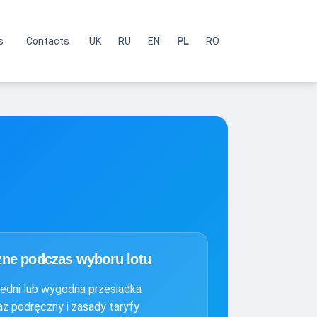
s
Contacts
UK
RU
EN
PL
RO
żne podczas wyboru lotu
redni lub wygodna przesiadka
aż podręczny i zasady taryfy