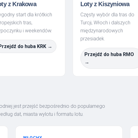
oty z Krakowa
Loty z Kiszyniowa
godny start dla krótkich
Częsty wybór dla tras do
ropejskich tras,
Turcji, Włoch i dalszych
poczynku i weekendów.
międzynarodowych
przesiadek.
Przejdź do huba KRK →
Przejdź do huba RMO
→
wygodniej jest przejść bezpośrednio do popularnego
dług dat, miasta wylotu i formatu lotu.
WŁOCHY