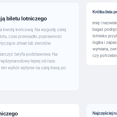
Krótka lista p
ą biletu lotniczego
imię i nazwis
bagaż podręc
 na kwotę końcową. Na wygodę całej
lotnisko przy
lotu, czas przesiadki, poprawność
logika i zapa
otyczące zmian lub zwrotów.
wymiana, zwr
ystarczyć taryfa podstawowa. Na
czy potrzebny
 międzynarodowy lepiej od razu
ak ten wybór wpłynie na całą trasę po
tniczego
Najczęściej n