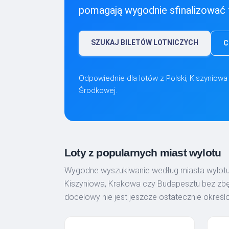
pomagają wygodnie sfinalizować 
SZUKAJ BILETÓW LOTNICZYCH
C
Odpowiednie dla lotów z Polski, Kiszyniow
Środkowej.
Loty z popularnych miast wylotu
Wygodne wyszukiwanie według miasta wylotu
Kiszyniowa, Krakowa czy Budapesztu bez zbęd
docelowy nie jest jeszcze ostatecznie określon