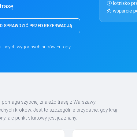
🕓 lotnisko pr
trasę.
📩 wsparcie po
O SPRAWDZIĆ PRZED REZERWACJĄ
a i innych wygodnych hubów Europy
 pomaga szybciej znaleźć trasę z Warszawy,
nych kroków. Jest to szczególnie przydatne, gdy kraj
y, ale punkt startowy jest już znany.