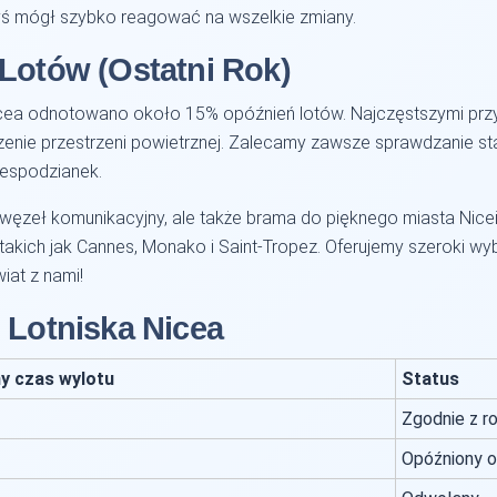
byś mógł szybko reagować na wszelkie zmiany.
 Lotów (Ostatni Rok)
Nicea odnotowano około 15% opóźnień lotów. Najczęstszymi prz
zenie przestrzeni powietrznej. Zalecamy zawsze sprawdzanie s
iespodzianek.
węzeł komunikacyjny, ale także brama do pięknego miasta Nicei 
takich jak Cannes, Monako i Saint-Tropez. Oferujemy szeroki wybó
iat z nami!
 Lotniska Nicea
ny czas wylotu
Status
Zgodnie z r
Opóźniony o