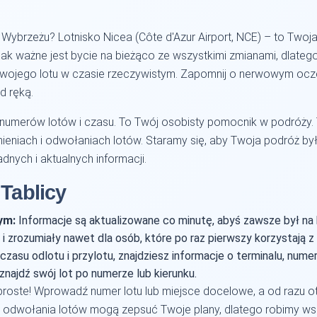
brzeżu? Lotnisko Nicea (Côte d'Azur Airport, NCE) – to Twoja
k ważne jest bycie na bieżąco ze wszystkimi zmianami, dlatego
s Twojego lotu w czasie rzeczywistym. Zapomnij o nerwowym ocze
d ręką.
sta numerów lotów i czasu. To Twój osobisty pomocnik w podróży. 
ieniach i odwołaniach lotów. Staramy się, aby Twoja podróż był
nych i aktualnych informacji.
 Tablicy
ym:
Informacje są aktualizowane co minutę, abyś zawsze był na
 zrozumiały nawet dla osób, które po raz pierwszy korzystają z o
zasu odlotu i przylotu, znajdziesz informacje o terminalu, numerz
najdź swój lot po numerze lub kierunku.
 proste! Wprowadź numer lotu lub miejsce docelowe, a od razu 
i odwołania lotów mogą zepsuć Twoje plany, dlatego robimy ws