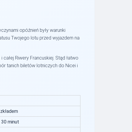
yczynami opóźnień były warunki
tatusu Twojego lotu przed wyjazdem na
i całej Riwery Francuskiej. Stąd łatwo
r tanich biletów lotniczych do Nicei i
ozkładem
 30 minut