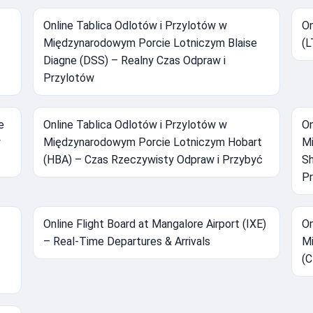
Online Tablica Odlotów i Przylotów w
On
Międzynarodowym Porcie Lotniczym Blaise
(L
Diagne (DSS) – Realny Czas Odpraw i
Przylotów
e
Online Tablica Odlotów i Przylotów w
On
y
Międzynarodowym Porcie Lotniczym Hobart
Mi
(HBA) – Czas Rzeczywisty Odpraw i Przybyć
Sh
Pr
Online Flight Board at Mangalore Airport (IXE)
On
– Real-Time Departures & Arrivals
Mi
(C