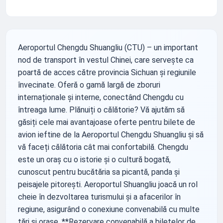
Aeroportul Chengdu Shuangliu (CTU) – un important
nod de transport în vestul Chinei, care servește ca
poartă de acces către provincia Sichuan și regiunile
învecinate. Oferă o gamă largă de zboruri
internaționale și interne, conectând Chengdu cu
întreaga lume. Plănuiți o călătorie? Vă ajutăm să
găsiți cele mai avantajoase oferte pentru bilete de
avion ieftine de la Aeroportul Chengdu Shuangliu și să
vă faceți călătoria cât mai confortabilă. Chengdu
este un oraș cu o istorie și o cultură bogată,
cunoscut pentru bucătăria sa picantă, panda și
peisajele pitorești. Aeroportul Shuangliu joacă un rol
cheie în dezvoltarea turismului și a afacerilor în
regiune, asigurând o conexiune convenabilă cu multe
țări și orașe. **Rezervare convenabilă a biletelor de