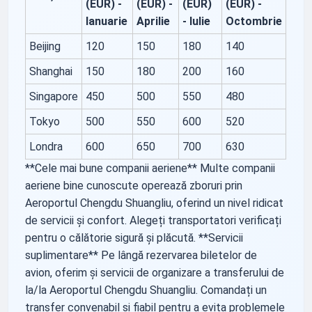
(EUR) -
(EUR) -
(EUR)
(EUR) -
Ianuarie
Aprilie
- Iulie
Octombrie
Beijing
120
150
180
140
Shanghai
150
180
200
160
Singapore
450
500
550
480
Tokyo
500
550
600
520
Londra
600
650
700
630
**Cele mai bune companii aeriene** Multe companii
aeriene bine cunoscute operează zboruri prin
Aeroportul Chengdu Shuangliu, oferind un nivel ridicat
de servicii și confort. Alegeți transportatori verificați
pentru o călătorie sigură și plăcută. **Servicii
suplimentare** Pe lângă rezervarea biletelor de
avion, oferim și servicii de organizare a transferului de
la/la Aeroportul Chengdu Shuangliu. Comandați un
transfer convenabil și fiabil pentru a evita problemele