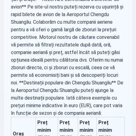
avion** Pe site-ul nostru puteți rezerva cu ușurință și
rapid bilete de avion de la Aeroportul Chengdu
Shuangliu. Colaborăm cu multe companii aeriene
pentru a vă oferi o gamă largă de zboruri la prețuri
competitive. Motorul nostru de căutare convenabil
vă permite să filtrați rezultatele după dată, oră,
companie aeriană și preț, astfel încât să puteți găsi
opțiunea ideală pentru călătoria dvs. Oferim nu numai
zboruri directe, ci și zboruri cu escală, ceea ce vă
permite să economisiți bani și să descoperiți locuri
noi. **Destinații populare din Chengdu Shuangliu** De
la Aeroportul Chengdu Shuangliu puteți ajunge la
multe destinații populare. Iată câteva exemple cu
prețuri minime indicative în euro (EUR), care pot varia
în funcție de sezon și de compania aeriană:
Preț
Preț
Preț
Preț
minim
minim
minim
minim
Oraș