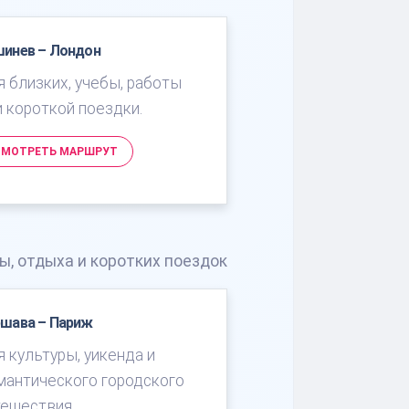
шинев – Лондон
я близких, учебы, работы
и короткой поездки.
СМОТРЕТЬ МАРШРУТ
ы, отдыха и коротких поездок
ршава – Париж
я культуры, уикенда и
мантического городского
тешествия.