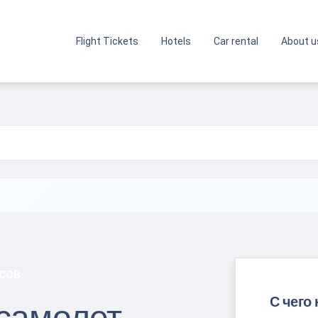
Flight Tickets
Hotels
Car rental
About u
СОВ
С чего 
самолет