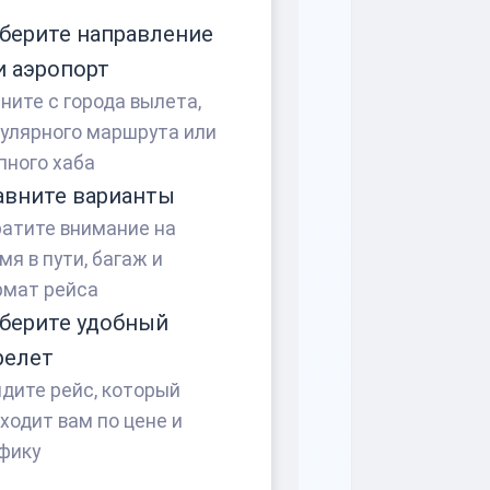
берите направление
и аэропорт
ните с города вылета,
улярного маршрута или
пного хаба
авните варианты
атите внимание на
мя в пути, багаж и
мат рейса
берите удобный
релет
дите рейс, который
ходит вам по цене и
фику