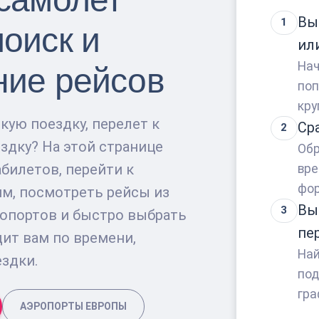
Вы
1
оиск и
ил
Нач
ние рейсов
поп
кру
кую поездку, перелет к
Ср
2
здку? На этой странице
Обр
абилетов, перейти к
вре
фор
м, посмотреть рейсы из
Вы
3
ропортов и быстро выбрать
пе
ит вам по времени,
Най
здки.
под
гра
АЭРОПОРТЫ ЕВРОПЫ