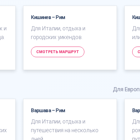
Кишинев – Рим
Ки
к и
Для Италии, отдыха и
Дл
а.
городских уикендов.
ил
СМОТРЕТЬ МАРШРУТ
Для Европ
Варшава – Рим
Ва
Для Италии, отдыха и
Дл
ких
путешествия на несколько
ро
дней.
пу