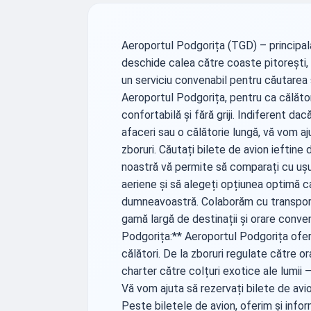
Aeroportul Podgorița (TGD) – principal
deschide calea către coaste pitorești, 
un serviciu convenabil pentru căutarea ș
Aeroportul Podgorița, pentru ca călăto
confortabilă și fără griji. Indiferent da
afaceri sau o călătorie lungă, vă vom a
zboruri. Căutați bilete de avion ieftin
noastră vă permite să comparați cu ușur
aeriene și să alegeți opțiunea optimă c
dumneavoastră. Colaborăm cu transporta
gamă largă de destinații și orare convena
Podgorița:** Aeroportul Podgorița ofer
călători. De la zboruri regulate către 
charter către colțuri exotice ale lumii –
Vă vom ajuta să rezervați bilete de avio
Peste biletele de avion, oferim și infor