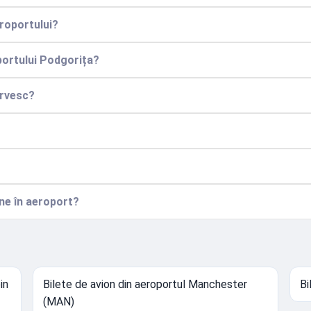
roportului?
portului Podgorița?
ervesc?
ine în aeroport?
in
Bilete de avion din aeroportul Manchester
Bi
(MAN)