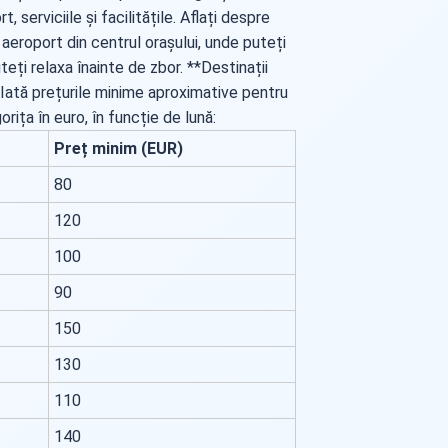
, serviciile și facilitățile. Aflați despre
aeroport din centrul orașului, unde puteți
teți relaxa înainte de zbor. **Destinații
 Iată prețurile minime aproximative pentru
rița în euro, în funcție de lună:
Preț minim (EUR)
80
120
100
90
150
130
110
140