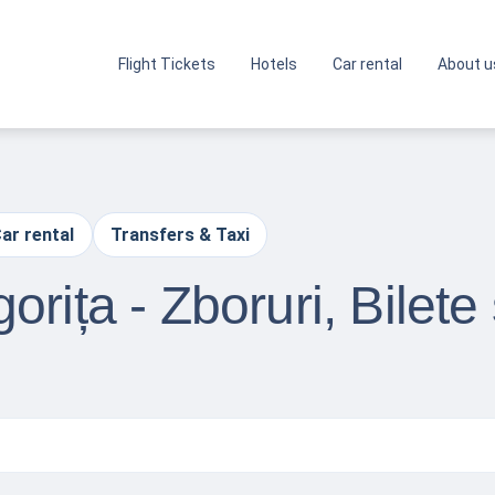
Flight Tickets
Hotels
Car rental
About u
ar rental
Transfers & Taxi
rița - Zboruri, Bilete 