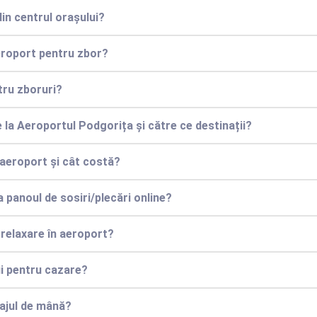
in centrul orașului?
aeroport pentru zbor?
tru zboruri?
la Aeroportul Podgorița și către ce destinații?
 aeroport și cât costă?
a panoul de sosiri/plecări online?
 relaxare în aeroport?
ui pentru cazare?
gajul de mână?