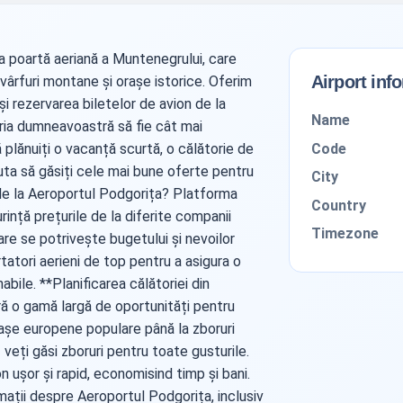
a poartă aeriană a Muntenegrului, care
Airport inf
vârfuri montane și orașe istorice. Oferim
i rezervarea biletelor de avion de la
Name
ria dumneavoastră să fie cât mai
Code
că plănuiți o vacanță scurtă, o călătorie de
juta să găsiți cele mai bune oferte pentru
City
e de la Aeroportul Podgorița? Platforma
Country
ință prețurile de la diferite companii
Timezone
are se potrivește bugetului și nevoilor
tori aerieni de top pentru a asigura o
bile. **Planificarea călătoriei din
ă o gamă largă de oportunități pentru
orașe europene populare până la zboruri
 veți găsi zboruri pentru toate gusturile.
n ușor și rapid, economisind timp și bani.
mații despre Aeroportul Podgorița, inclusiv