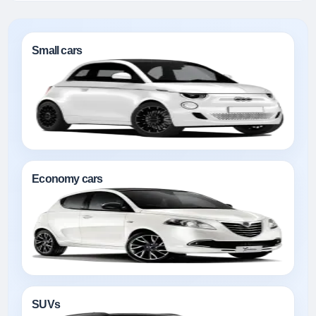
Small cars
Economy cars
SUVs