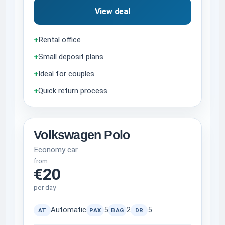
View deal
+
Rental office
+
Small deposit plans
+
Ideal for couples
+
Quick return process
Volkswagen Polo
Economy car
from
€20
per day
Automatic
5
2
5
AT
PAX
BAG
DR