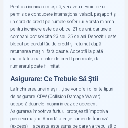
Pentru a închiria o mașină, vei avea nevoie de un
permis de conducere internațional valabil, pașaport și
un card de credit pe numele șoferului. Vârsta minimă
pentru închiriere este de obicei 21 de ani, dar unele
companii pot solicita 23 sau 25 de ani. Depozitul este
blocat pe cardul tău de credit și returnat după
returnarea mașinii fără daune. Acceptă la plată
majoritatea cardurilor de credit principale, dar
numerarul poate fi limitat.
Asigurare: Ce Trebuie Să Știi
La închirierea unei mașini, ți se vor oferi diferite tipuri
de asigurare. CDW (Collision Damage Waiver)
acoperă daunele mașinii în caz de accident.
Asigurarea împotriva furtului protejează împotriva
pierderii mașinii. Acordă atenție sumei de franciză
(excess) – aceasta este suma pe care va trebui să o