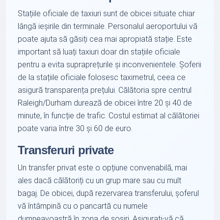
Stațiile oficiale de taxiuri sunt de obicei situate chiar
lângă ieșirile din terminale. Personalul aeroportului vă
poate ajuta să găsiți cea mai apropiată stație. Este
important să luați taxiuri doar din stațiile oficiale
pentru a evita supraprețurile și inconvenientele. Șoferii
de la stațiile oficiale folosesc taximetrul, ceea ce
asigură transparența prețului. Călătoria spre centrul
Raleigh/Durham durează de obicei între 20 și 40 de
minute, în funcție de trafic. Costul estimat al călătoriei
poate varia între 30 și 60 de euro.
Transferuri private
Un transfer privat este o opțiune convenabilă, mai
ales dacă călătoriți cu un grup mare sau cu mult
bagaj. De obicei, după rezervarea transferului, șoferul
vă întâmpină cu o pancartă cu numele
dumneavoastră în zona de sosiri. Asigurați-vă că