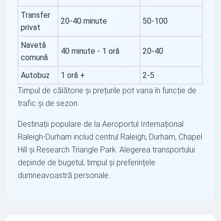
Transfer
20-40 minute
50-100
privat
Navetă
40 minute - 1 oră
20-40
comună
Autobuz
1 oră +
2-5
Timpul de călătorie și prețurile pot varia în funcție de
trafic și de sezon.
Destinații populare de la Aeroportul Internațional
Raleigh-Durham includ centrul Raleigh, Durham, Chapel
Hill și Research Triangle Park. Alegerea transportului
depinde de bugetul, timpul și preferințele
dumneavoastră personale.