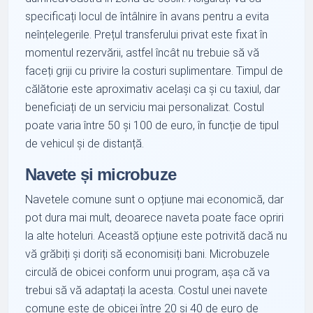
specificați locul de întâlnire în avans pentru a evita
neînțelegerile. Prețul transferului privat este fixat în
momentul rezervării, astfel încât nu trebuie să vă
faceți griji cu privire la costuri suplimentare. Timpul de
călătorie este aproximativ același ca și cu taxiul, dar
beneficiați de un serviciu mai personalizat. Costul
poate varia între 50 și 100 de euro, în funcție de tipul
de vehicul și de distanță.
Navete și microbuze
Navetele comune sunt o opțiune mai economică, dar
pot dura mai mult, deoarece naveta poate face opriri
la alte hoteluri. Această opțiune este potrivită dacă nu
vă grăbiți și doriți să economisiți bani. Microbuzele
circulă de obicei conform unui program, așa că va
trebui să vă adaptați la acesta. Costul unei navete
comune este de obicei între 20 și 40 de euro de