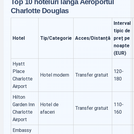
Top 10 hoteluri lângă Aeroportul
Charlotte Douglas
Interval
tipic de
Hotel
Tip/Categorie
Acces/Distanță
preț pe
noapte
(EUR)
Hyatt
Place
120-
Hotel modern
Transfer gratuit
Charlotte
180
Airport
Hilton
Garden Inn
Hotel de
110-
Transfer gratuit
Charlotte
afaceri
160
Airport
Embassy