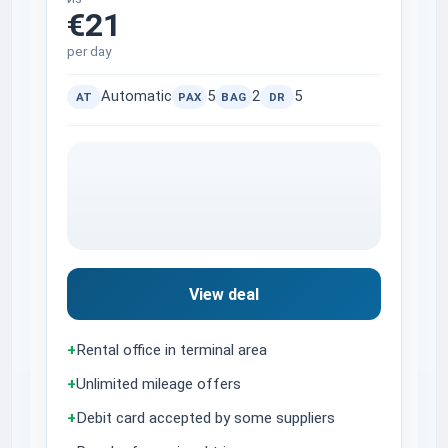
€21
per day
Automatic
5
2
5
AT
PAX
BAG
DR
View deal
+
Rental office in terminal area
+
Unlimited mileage offers
+
Debit card accepted by some suppliers