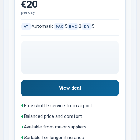
€20
per day
Automatic
5
2
5
AT
PAX
BAG
DR
View deal
+
Free shuttle service from airport
+
Balanced price and comfort
+
Available from major suppliers
+
Suitable for longer itineraries