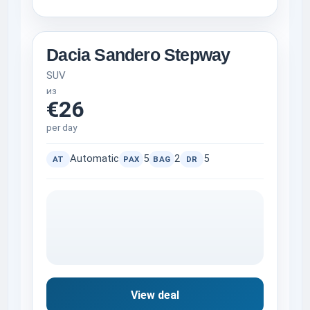
Dacia Sandero Stepway
SUV
из
€26
per day
Automatic
5
2
5
AT
PAX
BAG
DR
View deal