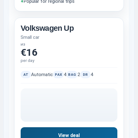
+
Popular for regional trips
Volkswagen Up
Small car
из
€16
per day
Automatic
4
2
4
AT
PAX
BAG
DR
View deal