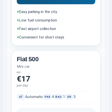
+
Easy parking in the city
+
Low fuel consumption
+
Fast airport collection
+
Convenient for short stays
Fiat 500
Mini car
из
€17
per day
Automatic
4
1
3
AT
PAX
BAG
DR