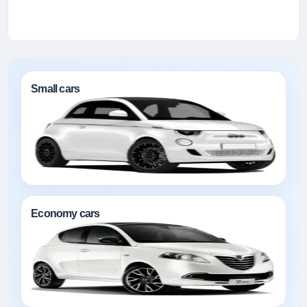
Small cars
Economy cars