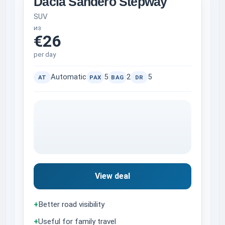
Dacia Sandero Stepway
SUV
из
€26
per day
Automatic
5
2
5
AT
PAX
BAG
DR
View deal
+
Better road visibility
+
Useful for family travel