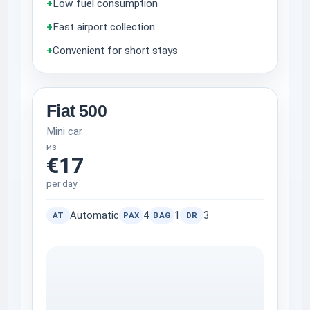
+
Low fuel consumption
+
Fast airport collection
+
Convenient for short stays
Fiat 500
Mini car
из
€17
per day
Automatic
4
1
3
AT
PAX
BAG
DR