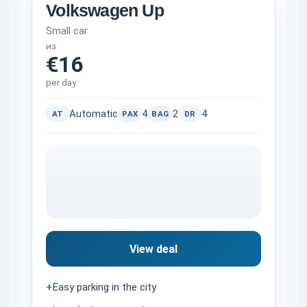
Volkswagen Up
Small car
из
€16
per day
Automatic
4
2
4
AT
PAX
BAG
DR
View deal
+
Easy parking in the city