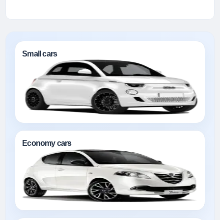
Small cars
Economy cars