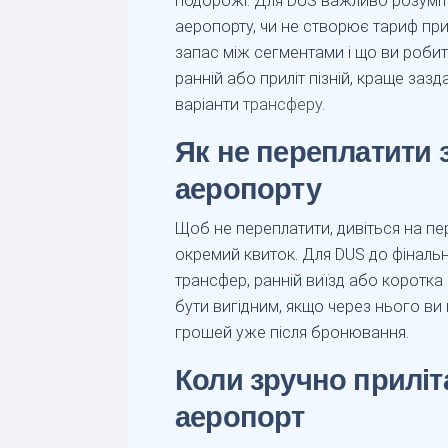
подорожі. Для DUS важливо розуміти
аеропорту, чи не створює тариф при
запас між сегментами і що ви робит
ранній або приліт пізній, краще заз
варіанти
трансферу
.
Як не переплатити з
аеропорту
Щоб не переплатити, дивіться на пере
окремий квиток. Для DUS до фінальн
трансфер, ранній виїзд або коротк
бути вигідним, якщо через нього ви 
грошей уже після бронювання.
Коли зручно приліт
аеропорт