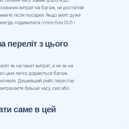
, скільки часу займе дорога до
хованих витрат на багаж, чи достатній
имете після посадки. Якщо виліт дуже
далегідь подивитися
готелі біля DUS
і
а переліт з цього
літ як на пакет витрат, а не як на
ої ціни легко додаються багаж,
а ночівля. Дешевший рейс перестає
витрачаєте більше часу, сил або
ати саме в цей