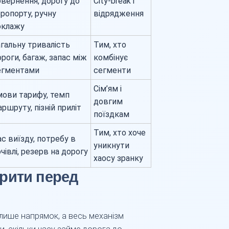
овернення, дорогу до
City-break і
ропорту, ручну
відрядження
оклажу
агальну тривалість
Тим, хто
роги, багаж, запас між
комбінує
егментами
сегменти
Сім’ям і
мови тарифу, темп
довгим
ршруту, пізній приліт
поїздкам
Тим, хто хоче
с виїзду, потребу в
уникнути
чівлі, резерв на дорогу
хаосу зранку
рити перед
 лише напрямок, а весь механізм