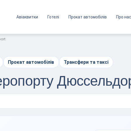
Авіаквитки
Готелі
Прокат автомобілів
Про на
port
Прокат автомобілів
Трансфери та таксі
аеропорту Дюссельд