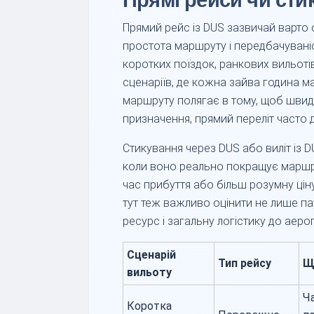
Прямі рейси чи сти
Прямий рейс із DUS зазвичай варто 
простота маршруту і передбачувані
коротких поїздок, ранкових вильоті
сценаріїв, де кожна зайва година ма
маршруту полягає в тому, щоб швидк
призначення, прямий переліт часто 
Стикування через DUS або виліт із D
коли воно реально покращує маршру
час прибуття або більш розумну цін
тут теж важливо оцінити не лише па
ресурс і загальну логістику до аеро
Сценарій
Тип рейсу
Щ
вильоту
Ча
Коротка