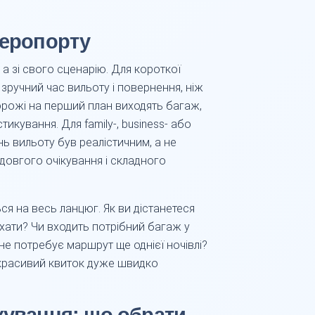
аеропорту
 а зі свого сценарію. Для короткої
ручний час вильоту і повернення, ніж
орожі на перший план виходять багаж,
тикування. Для family-, business- або
нь вильоту був реалістичним, а не
 довгого очікування і складного
ся на весь ланцюг. Як ви дістанетеся
їхати? Чи входить потрібний багаж у
не потребує маршрут ще однієї ночівлі?
і, красивий квиток дуже швидко