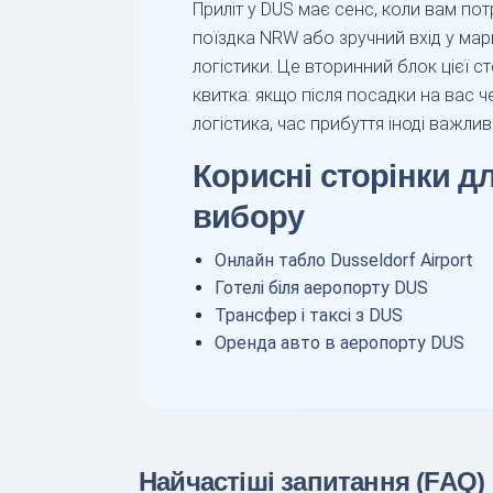
Приліт у DUS має сенс, коли вам п
поїздка NRW або зручний вхід у ма
логістики. Це вторинний блок цієї ст
квитка: якщо після посадки на вас ч
логістика, час прибуття іноді важли
Корисні сторінки 
вибору
Онлайн табло Dusseldorf Airport
Готелі біля аеропорту DUS
Трансфер і таксі з DUS
Оренда авто в аеропорту DUS
Найчастіші запитання (FAQ)