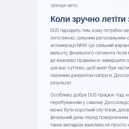
оренди авто
.
Коли зручно летіти
DUS підходить тим, кому потрібен 
логістикою, сильним регіональним с
агломерації NRW. Це сильний варіант
вильоту, фінального сегмента післ
де важливо правильно завершити ос
для вас суттєво, щоб виліт був част
окремим джерелом напруги, Дюссе
результат.
Особливо добре DUS працює тоді, ко
перебуванням у самому Дюссельдо
може бути короткий city-break, діло
фінальний день перед поверненням
таких випадках важлива не просто на