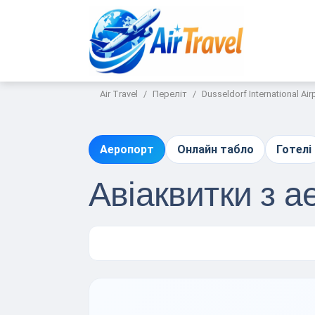
Air Travel
Переліт
Dusseldorf International Air
Аеропорт
Онлайн табло
Готелі
Авіаквитки з 