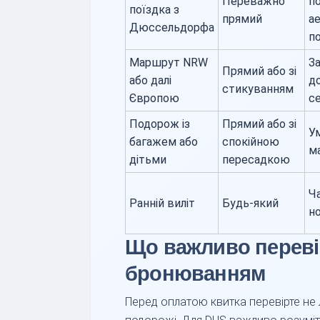
Переважно
п
поїздка з
прямий
ае
Дюссельдорфа
п
Маршрут NRW
З
Прямий або зі
або далі
до
стикуванням
Європою
с
Подорож із
Прямий або зі
У
багажем або
спокійною
ма
дітьми
пересадкою
Ча
Ранній виліт
Будь-який
но
Що важливо переві
бронюванням
Перед оплатою квитка перевірте не