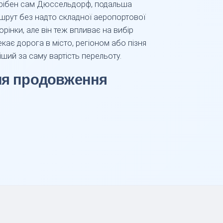
отрібен сам Дюссельдорф, подальша
ршрут без надто складної аеропортової
орінки, але він теж впливає на вибір
екає дорога в місто, регіоном або пізня
віший за саму вартість перельоту.
для продовження