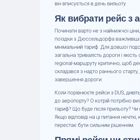
він вписується в день вильоту.
Як вибрати рейс з 
Починати варто не з найнижчої ціни,
поїздки з Дюссельдорфа важливіші з
мінімальний тариф. Для довшої под
загальна тривалість дороги і якість с
regional-маршруту критично, щоб де
складався з надто раннього старту,
завершення дороги.
Коли порівнюєте рейси з DUS, дивіть
до аеропорту? О котрій потрібно ви
тариф? Що буде після прильоту? Чи 
Якщо відповіді на ці питання нечітк
перестає бути сильним рішенням.