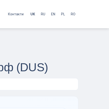
с
Контакти
UK
RU
EN
PL
RO
орф (DUS)