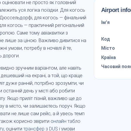
 оцінювати не просто як головний
Airport inf
 залежить уся логіка поїздки. Для когось
 у Дюссельдорфі, для когось — фінальний
Ім'я
ля когось — практичний регіональний
ропою. Саме тому авіаквитки з
Код
е лише за ціною. Важливо дивитися на
Місто
ні умови, потребу в ночівлі й те,
ь дороги.
Країна
Часовий поя
чевидно зручним варіантом, але навіть
о дешевший на екрані, а той, що краще
іт дуже ранній, потрібно зрозуміти, чи
 останній день у місті або робити
у. Якщо приліт пізній, важливо ще до
зу в місто, чи залишаєтесь поруч. Якщо
ати не лише сам рейс, а й увесь темп
 також корисно звірити
онлайн табло
ту
, оцінити
трансфер з DUS
і умови