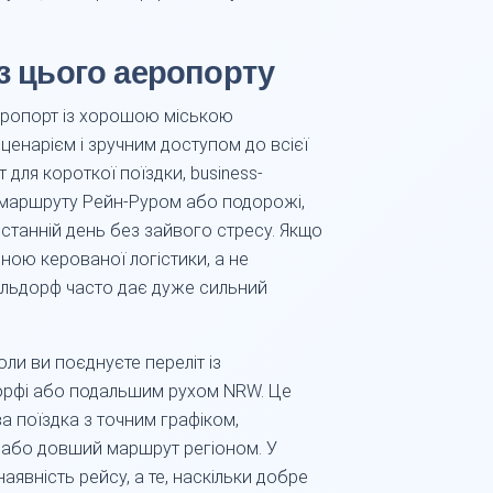
 з цього аеропорту
аеропорт із хорошою міською
ценарієм і зручним доступом до всієї
 для короткої поїздки, business-
я маршруту Рейн-Руром або подорожі,
танній день без зайвого стресу. Якщо
иною керованої логістики, а не
льдорф часто дає дуже сильний
ли ви поєднуєте переліт із
рфі або подальшим рухом NRW. Це
ва поїздка з точним графіком,
 або довший маршрут регіоном. У
явність рейсу, а те, наскільки добре