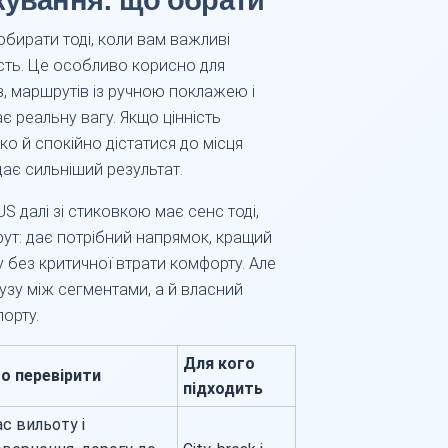
кування: що обрати
обирати тоді, коли вам важливі
сть. Це особливо корисно для
в, маршрутів із ручною поклажею і
є реальну вагу. Якщо цінність
о й спокійно дістатися до місця
дає сильніший результат.
US далі зі стиковкою має сенс тоді,
т: дає потрібний напрямок, кращий
у без критичної втрати комфорту. Але
узу між сегментами, а й власний
порту.
Для кого
о перевірити
підходить
с вильоту і