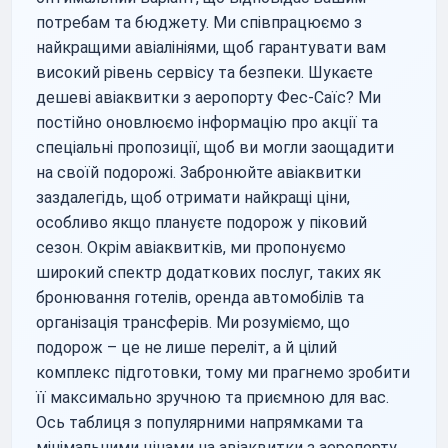
потребам та бюджету. Ми співпрацюємо з
найкращими авіалініями, щоб гарантувати вам
високий рівень сервісу та безпеки. Шукаєте
дешеві авіаквитки з аеропорту Фес-Саїс? Ми
постійно оновлюємо інформацію про акції та
спеціальні пропозиції, щоб ви могли заощадити
на своїй подорожі. Забронюйте авіаквитки
заздалегідь, щоб отримати найкращі ціни,
особливо якщо плануєте подорож у піковий
сезон. Окрім авіаквитків, ми пропонуємо
широкий спектр додаткових послуг, таких як
бронювання готелів, оренда автомобілів та
організація трансферів. Ми розуміємо, що
подорож – це не лише переліт, а й цілий
комплекс підготовки, тому ми прагнемо зробити
її максимально зручною та приємною для вас.
Ось таблиця з популярними напрямками та
мінімальними цінами на авіаквитки з аеропорту