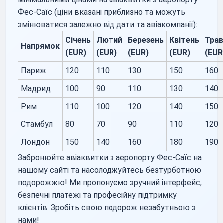
Фес-Саїс (ціни вказані приблизно та можуть
змінюватися залежно від дати та авіакомпанії):
Січень
Лютий
Березень
Квітень
Трав
Напрямок
(EUR)
(EUR)
(EUR)
(EUR)
(EUR
Париж
120
110
130
150
160
Мадрид
100
90
110
130
140
Рим
110
100
120
140
150
Стамбул
80
70
90
110
120
Лондон
150
140
160
180
190
Забронюйте авіаквитки з аеропорту Фес-Саїс на
нашому сайті та насолоджуйтесь безтурботною
подорожжю! Ми пропонуємо зручний інтерфейс,
безпечні платежі та професійну підтримку
клієнтів. Зробіть свою подорож незабутньою з
нами!