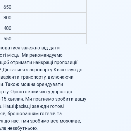
650
800
480
550
інюватися залежно від дати
ості місць. Ми рекомендуємо
 щоб отримати найкращі пропозиції.
* Дістатися з аеропорту Квінстаун до
і варіанти транспорту, включаючи
ли. Також можна орендувати
ту. Орієнтовний час у дорозі до
-15 хвилин. Ми прагнемо зробити вашу
Наші фахівці завжди готові
ів, бронюванням готелів та
я до нас, і ми зробимо все можливе,
ула незабутньою.