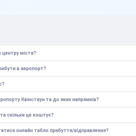
з центру міста?
прибути в аеропорт?
с?
еропорту Квінстаун та до яких напрямків?
 та скільки це коштує?
статися онлайн табло прибуття/відправлення?