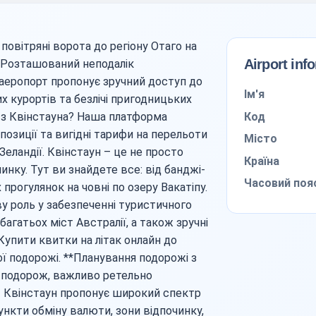
повітряні ворота до регіону Отаго на
Airport inf
. Розташований неподалік
 аеропорт пропонує зручний доступ до
Ім'я
х курортів та безлічі пригодницьких
Код
 з Квінстауна? Наша платформа
озиції та вигідні тарифи на перельоти
Місто
Зеландії. Квінстаун – це не просто
Країна
инку. Тут ви знайдете все: від банджі-
Часовий поя
прогулянок на човні по озеру Вакатіпу.
у роль у забезпеченні туристичного
агатьох міст Австралії, а також зручні
 Купити квитки на літак онлайн до
ї подорожі. **Планування подорожі з
 подорож, важливо ретельно
т Квінстаун пропонує широкий спектр
нкти обміну валюти, зони відпочинку,