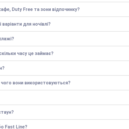
кафе, Duty Free та зони відпочинку?
 варіанти для ночівлі?
клажі?
кільки часу це займає?
н?
я чого вони використовуються?
стаун?
о Fast Line?