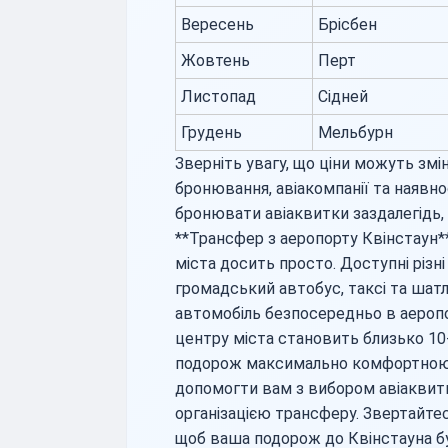
Вересень
Брісбен
Жовтень
Перт
Листопад
Сідней
Грудень
Мельбурн
Зверніть увагу, що ціни можуть зм
бронювання, авіакомпанії та наявн
бронювати авіаквитки заздалегідь,
**Трансфер з аеропорту Квінстаун*
міста досить просто. Доступні різн
громадський автобус, таксі та шат
автомобіль безпосередньо в аеропор
центру міста становить близько 10
подорож максимально комфортною. 
допомогти вам з вибором авіаквитк
організацією трансферу. Звертайтес
щоб ваша подорож до Квінстауна б