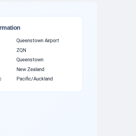
ormation
Queenstown Airport
ZQN
Queenstown
New Zealand
с
Pacific/Auckland