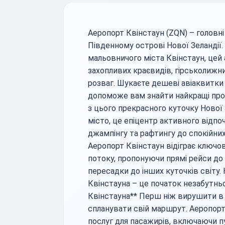
Аеропорт Квінстаун (ZQN) – головні 
Південному острові Нової Зеландії
мальовничого міста Квінстаун, цей
захопливих краєвидів, гірськолижни
розваг. Шукаєте дешеві авіаквитки
допоможе вам знайти найкращі проп
з цього прекрасного куточку Нової 
місто, це епіцентр активного відпоч
джампінгу та рафтингу до спокійних 
Аеропорт Квінстаун відіграє ключов
потоку, пропонуючи прямі рейси до б
пересадки до інших куточків світу.
Квінстауна – це початок незабутньо
Квінстауна** Перш ніж вирушити в
спланувати свій маршрут. Аеропор
послуг для пасажирів, включаючи пу