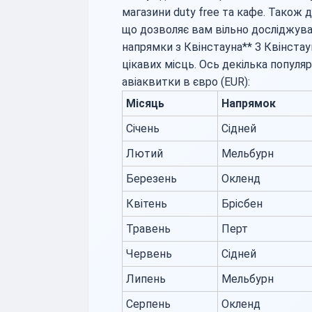
магазини duty free та кафе. Також д
що дозволяє вам вільно досліджуват
напрямки з Квінстауна** З Квінстау
цікавих місць. Ось декілька популяр
авіаквитки в євро (EUR):
Місяць
Напрямок
Січень
Сідней
Лютий
Мельбурн
Березень
Окленд
Квітень
Брісбен
Травень
Перт
Червень
Сідней
Липень
Мельбурн
Серпень
Окленд