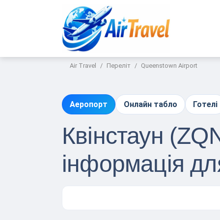
Air Travel
Переліт
Queenstown Airport
Аеропорт
Онлайн табло
Готелі
Квінстаун (ZQN
інформація дл