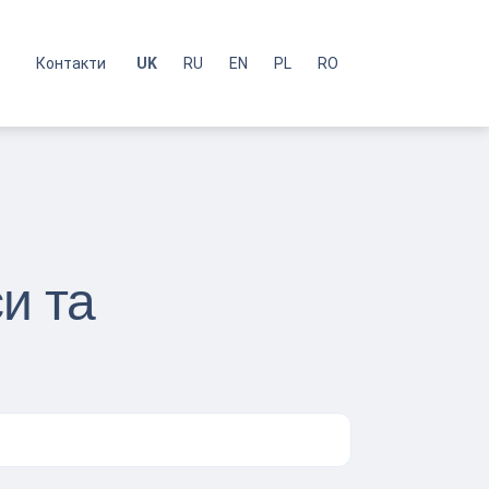
с
Контакти
UK
RU
EN
PL
RO
и та