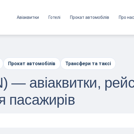
Авіаквитки
Готелі
Прокат автомобілів
Про на
Прокат автомобілів
Трансфери та таксі
) — авіаквитки, рейс
я пасажирів