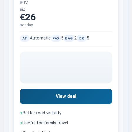
SUV
від
€26
per day
Automatic
5
2
5
AT
PAX
BAG
DR
View deal
+
Better road visibility
+
Useful for family travel