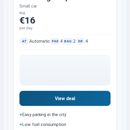
Small car
від
€16
per day
Automatic
4
2
4
AT
PAX
BAG
DR
View deal
+
Easy parking in the city
+
Low fuel consumption