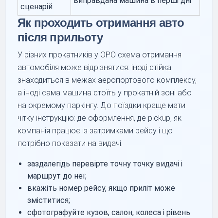
виправдана машина в перші дні
сценарій
Як проходить отримання авто
після прильоту
У різних прокатників у OPO схема отримання
автомобіля може відрізнятися: іноді стійка
знаходиться в межах аеропортового комплексу,
а іноді сама машина стоїть у прокатній зоні або
на окремому паркінгу. До поїздки краще мати
чітку інструкцію: де оформлення, де pickup, як
компанія працює із затримками рейсу і що
потрібно показати на видачі.
заздалегідь перевірте точну точку видачі і
маршрут до неї;
вкажіть номер рейсу, якщо приліт може
зміститися;
сфотографуйте кузов, салон, колеса і рівень