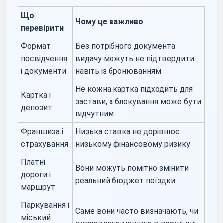
Що
Чому це важливо
перевірити
Формат
Без потрібного документа
посвідчення
видачу можуть не підтвердити
і документи
навіть із бронюванням
Не кожна картка підходить для
Картка і
застави, а блокування може бути
депозит
відчутним
Франшиза і
Низька ставка не дорівнює
страхування
низькому фінансовому ризику
Платні
Вони можуть помітно змінити
дороги і
реальний бюджет поїздки
маршрут
Паркування і
Саме вони часто визначають, чи
міський