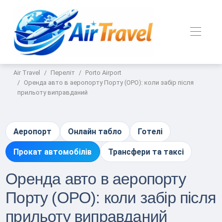
Air Travel
Переліт
Porto Airport
Оренда авто в аеропорту Порту (OPO): коли забір після
прильоту виправданий
Аеропорт
Онлайн табло
Готелі
Прокат автомобілів
Трансфери та таксі
Оренда авто в аеропорту
Порту (OPO): коли забір після
прильоту виправданий