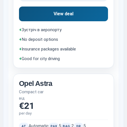
View deal
+
Зустріч в аеропорту
+
No deposit options
+
Insurance packages available
+
Good for city driving
Opel Astra
Compact car
від
€21
per day
Automatic
5
2
5
AT
PAX
BAG
DR