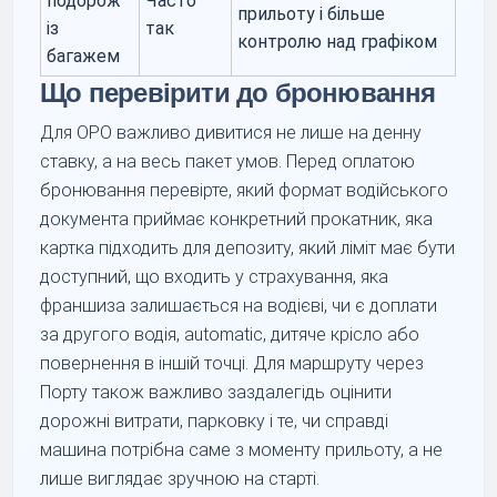
подорож
Часто
прильоту і більше
із
так
контролю над графіком
багажем
Що перевірити до бронювання
Для OPO важливо дивитися не лише на денну
ставку, а на весь пакет умов. Перед оплатою
бронювання перевірте, який формат водійського
документа приймає конкретний прокатник, яка
картка підходить для депозиту, який ліміт має бути
доступний, що входить у страхування, яка
франшиза залишається на водієві, чи є доплати
за другого водія, automatic, дитяче крісло або
повернення в іншій точці. Для маршруту через
Порту також важливо заздалегідь оцінити
дорожні витрати, парковку і те, чи справді
машина потрібна саме з моменту прильоту, а не
лише виглядає зручною на старті.