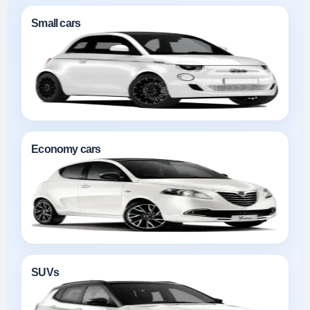
Small cars
Economy cars
SUVs