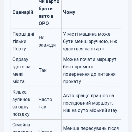
Чи варто
брати
Сценарій
Чому
авто в
OPO
Перші дні
У місті машина може
Не
тільки
бути менш зручною, ніж
завжди
Порту
здається на старті
Одразу
Можна почати маршрут
їдете за
без окремого
Так
межі
повернення до питання
міста
прокату
Кілька
Авто краще працює на
зупинок
Часто
послідовний маршрут,
за одну
так
ніж на суто міський stay
поїздку
Сімейна
Менше пересувань після