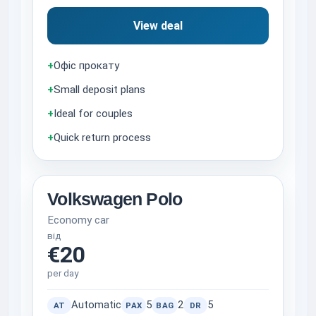
View deal
+
Офіс прокату
+
Small deposit plans
+
Ideal for couples
+
Quick return process
Volkswagen Polo
Economy car
від
€20
per day
Automatic
5
2
5
AT
PAX
BAG
DR